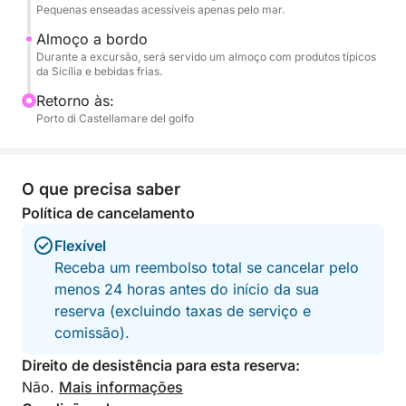
Pequenas enseadas acessíveis apenas pelo mar.
Uma atividade ideal para casais, famílias e
Almoço a bordo
Durante a excursão, será servido um almoço com produtos típicos
pequenos grupos, perfeita para quem deseja
da Sicília e bebidas frias.
vivenciar o litoral de Palermo em meio à tradição,
Retorno às:
ao sabor e à beleza.
Porto di Castellamare del golfo
O que precisa saber
Política de cancelamento
Flexível
Receba um reembolso total se cancelar pelo
menos 24 horas antes do início da sua
reserva (excluindo taxas de serviço e
comissão).
Direito de desistência para esta reserva:
Não.
Mais informações