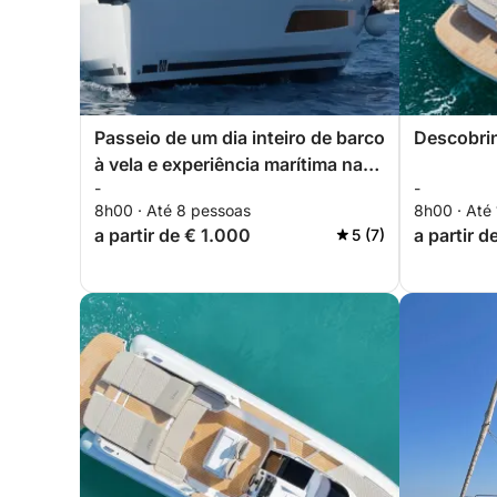
Passeio de um dia inteiro de barco
Descobrin
à vela e experiência marítima na
-
-
Reserva Natural de Zingaro
8h00 · Até 8 pessoas
8h00 · Até
a partir de € 1.000
a partir d
5 (7)