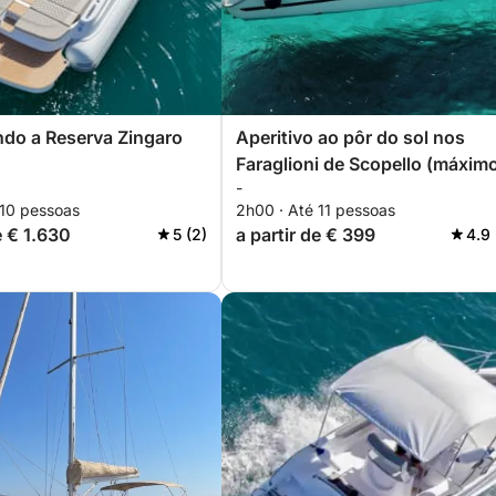
do a Reserva Zingaro
Aperitivo ao pôr do sol nos
Faraglioni de Scopello (máxim
-
6 pessoas)
 10 pessoas
2h00 · Até 11 pessoas
e € 1.630
a partir de € 399
5 (2)
4.9 