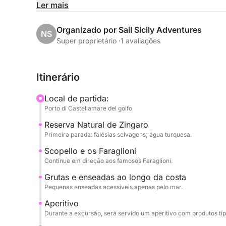
O passeio de barco segue a costa norte, com par
Ler mais
refinado do estilo Art Nouveau de Palermo; Vergin
Mondello, famosa por suas águas turquesas e pra
Organizado por Sail Sicily Adventures
NS
Super proprietário ·
1 avaliações
Durante a excursão, você poderá relaxar e aprov
águas cristalinas, tomar sol e ouvir histórias da r
Itinerário
Um aperitivo ou almoço com produtos típicos si
Local de partida:
refrescantes, será servido a bordo, completando
Porto di Castellamare del golfo
tradição local.
Reserva Natural de Zingaro
Primeira parada: falésias selvagens; água turquesa.
Uma atividade ideal para casais, famílias e pequ
vivenciar o litoral de Palermo em meio à tradição
Scopello e os Faraglioni
Continue em direção aos famosos Faraglioni.
Grutas e enseadas ao longo da costa
Pequenas enseadas acessíveis apenas pelo mar.
Aperitivo
Durante a excursão, será servido um aperitivo com produtos típic