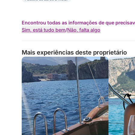
Encontrou todas as informações de que precisav
Sim, está tudo bem
/
Não, falta algo
Mais experiências deste proprietário