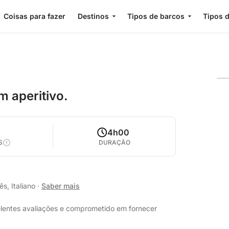
Coisas para fazer
Destinos
Tipos de barcos
Tipos d
m aperitivo.
4h00
S
DURAÇÃO
s, Italiano
·
Saber mais
elentes avaliações e comprometido em fornecer