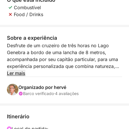
Combustível
Food / Drinks
Sobre a experiência
Desfrute de um cruzeiro de três horas no Lago
Genebra a bordo de uma lancha de 8 metros,
acompanhada por seu capitão particular, para uma
experiência personalizada que combina natureza,
relaxamento e descoberta. Partindo do pequeno
Ler mais
porto de La Pichette, em Vevey, no coração de um
dos panoramas mais belos da Suíça.
Organizado por hervé
Barco verificado
·
4 avaliações
Do barco, você admirará os vinhedos em socalcos
de Lavaux, Patrimônio Mundial da UNESCO, antes
de navegar pelas margens de Vevey, Montreux ou
Itinerário
pelas enseadas escondidas da Riviera de Vaud.
Deseja um mergulho em águas cristalinas? Ou um
Local de partida: