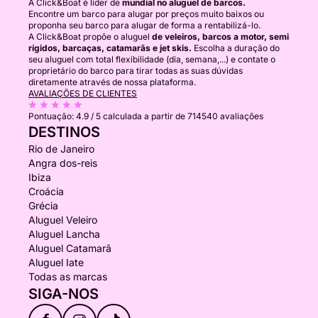
A Click&Boat é líder de
mundial no aluguel de barcos.
Encontre um barco para alugar por preços muito baixos ou
proponha seu barco para alugar de forma a rentabilizá-lo.
A Click&Boat propõe o aluguel
de veleiros, barcos a motor, semi
rígidos, barcaças, catamarãs e jet skis.
Escolha a duração do
seu aluguel com total flexibilidade (dia, semana,...) e contate o
proprietário do barco para tirar todas as suas dúvidas
diretamente através de nossa plataforma.
AVALIAÇÕES DE CLIENTES
Pontuação:
4.9 / 5
calculada a partir de 714540 avaliações
DESTINOS
Rio de Janeiro
Angra dos-reis
Ibiza
Croácia
Grécia
Aluguel Veleiro
Aluguel Lancha
Aluguel Catamarã
Aluguel Iate
Todas as marcas
SIGA-NOS