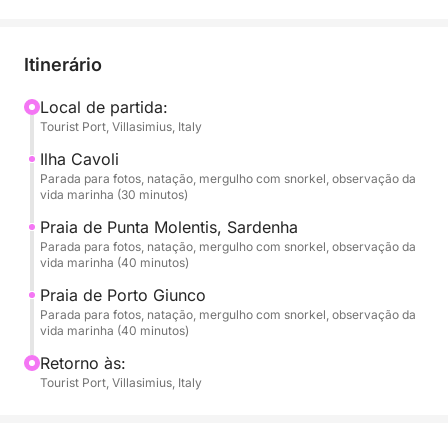
panorâmico pela costa sudeste da Sardenha.
Sua jornada começa com um passeio emocionante
Itinerário
em direção à Ilha Serpentara, uma área marinha
protegida acessível apenas por mar. Durante a
Local de partida:
Tourist Port, Villasimius, Italy
circunavegação da ilha, você admirará falésias
imponentes, cavernas escondidas e águas
Ilha Cavoli
profundas de cor esmeralda, que fazem deste lugar
Parada para fotos, natação, mergulho com snorkel, observação da
vida marinha (30 minutos)
um dos ambientes naturais mais preservados da
região.
Praia de Punta Molentis, Sardenha
Parada para fotos, natação, mergulho com snorkel, observação da
vida marinha (40 minutos)
A aventura continua até a bela Cala Pira, uma baía
Praia de Porto Giunco
pitoresca com vista para uma histórica torre de vigia
Parada para fotos, natação, mergulho com snorkel, observação da
espanhola. Com sua areia clara e águas rasas de
vida marinha (40 minutos)
cor turquesa, este local é perfeito para um mergulho
Retorno às:
relaxante e para desfrutar da atmosfera tranquila da
Tourist Port, Villasimius, Italy
costa.
Em seguida, você chegará às deslumbrantes