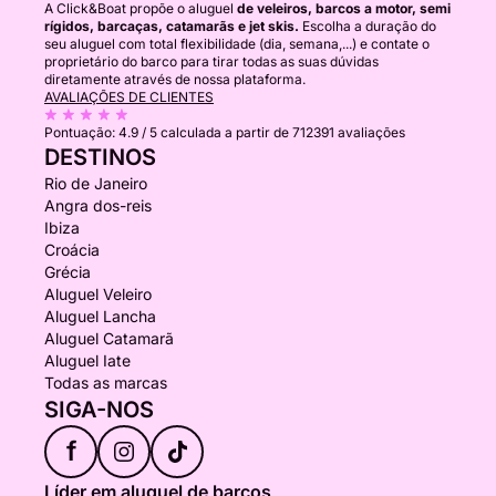
A Click&Boat propõe o aluguel
de veleiros, barcos a motor, semi
rígidos, barcaças, catamarãs e jet skis.
Escolha a duração do
seu aluguel com total flexibilidade (dia, semana,...) e contate o
proprietário do barco para tirar todas as suas dúvidas
diretamente através de nossa plataforma.
AVALIAÇÕES DE CLIENTES
Pontuação:
4.9 / 5
calculada a partir de 712391 avaliações
DESTINOS
Rio de Janeiro
Angra dos-reis
Ibiza
Croácia
Grécia
Aluguel Veleiro
Aluguel Lancha
Aluguel Catamarã
Aluguel Iate
Todas as marcas
SIGA-NOS
f
Líder em aluguel de barcos