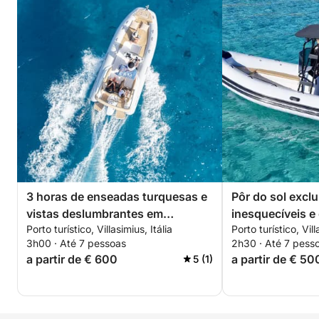
3 horas de enseadas turquesas e
Pôr do sol excl
vistas deslumbrantes em
inesquecíveis e 
Porto turístico, Villasimius, Itália
Porto turístico, Vill
Villasimius.
fôlego.
3h00 · Até 7 pessoas
2h30 · Até 7 pess
a partir de € 600
a partir de € 50
5 (1)