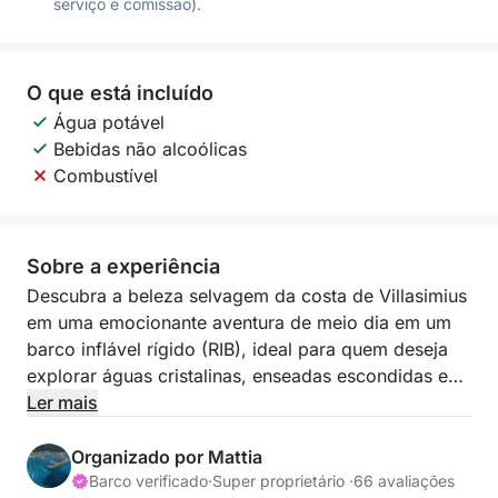
serviço e comissão).
O que está incluído
Água potável
Bebidas não alcoólicas
Combustível
Sobre a experiência
Descubra a beleza selvagem da costa de Villasimius
em uma emocionante aventura de meio dia em um
barco inflável rígido (RIB), ideal para quem deseja
explorar águas cristalinas, enseadas escondidas e
paisagens mediterrâneas espetaculares em apenas
Ler mais
algumas horas. Partindo da Marina de Villasimius,
esta experiência de 4 horas oferece o equilíbrio
Organizado por Mattia
perfeito entre exploração, natação e um passeio
Barco verificado
·
Super proprietário ·
66 avaliações