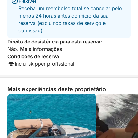
passeio retorna à Marina de Villasimius, deixando
Flexível
você com memórias inesquecíveis dos tesouros
Receba um reembolso total se cancelar pelo
escondidos do litoral da Sardenha.
menos 24 horas antes do início da sua
reserva (excluindo taxas de serviço e
comissão).
Direito de desistência para esta reserva:
Não.
Mais informações
Condições de reserva
Inclui skipper profissional
Mais experiências deste proprietário