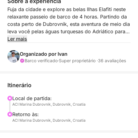
Sobre a experiência
Fuja da cidade e explore as belas Ilhas Elafiti neste
relaxante passeio de barco de 4 horas. Partindo da
costa perto de Dubrovnik, esta aventura de meio dia
leva você pelas águas turquesas do Adriático para
descobrir as encantadoras ilhas de Koločep, Lopud
Ler mais
e Šipan.
Organizado por Ivan
O capitão e a anfitriã tornarão o seu dia
Barco verificado
·
Super proprietário ·
36 avaliações
inesquecível. Sua jornada começa com um cruzeiro
em direção à Ilha de Koločep, a mais próxima das
Ilhas Elafiti, conhecida por suas águas cristalinas,
Itinerário
cavernas escondidas e paisagens naturais
tranquilas. Aqui, você pode parar para um mergulho
Local de partida:
ACI Marina Dubrovnik, Dubrovnik, Croatia
refrescante ou simplesmente apreciar as vistas
deslumbrantes da costa.
Retorno às:
ACI Marina Dubrovnik, Dubrovnik, Croatia
O passeio continua até a Ilha de Lopud, famosa por
suas praias de areia e atmosfera mediterrânea