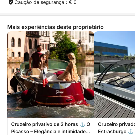
Caução de segurança : € 0
🍷 Você pode trazer suas próprias bebidas
⸻
Mais experiências deste proprietário
⏰ Duração e horário
• Duração: 2 horas
• Horário: geralmente das 20h às 22h (sujeito a
alterações conforme a época do ano)
Cruzeiro privativo de 2 horas ⚓ O
Cruzeiro privad
Picasso – Elegância e intimidade
Estrasburgo ⚓ 