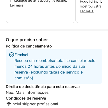
l'historique de Strasbourg. A refaire.
Hugo foi incrivel
experiência premium. • Capacidade: 4 pessoas
Ler mais
mostrou Estrasbu
(sem incluir o capitão)
muito especial. O 
Ler mais
barco é lindo e 
e nos sentimos à
• Barco privativo com capitão profissional
início. Ele tirou f
passeio e nos en
• Conforto e ambiente premium
lembrança. Uma m
O que precisa saber
de explorar a ci
relaxamos na ág
⸻
Política de cancelamento
de coração e far
Flexível
pensar duas veze
🍾 O que está incluído
Receba um reembolso total se cancelar pelo
menos 24 horas antes do início da sua
• 🥂 1 garrafa de Crémant d'Alsace
reserva (excluindo taxas de serviço e
comissão).
• 🥪 1 aperitivo variado (pão empanado)
Direito de desistência para esta reserva:
• 📸 Fotos de lembrança no estilo Instagram tiradas
Não.
Mais informações
durante o passeio
Condições de reserva
• 🎶 Música disponível a bordo
Inclui skipper profissional