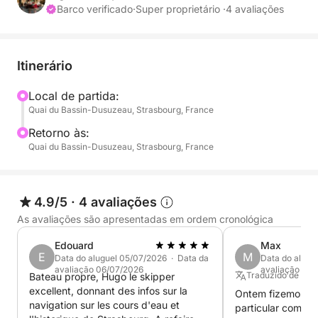
intimista.
Barco verificado
·
Super proprietário ·
4 avaliações
Você passará por:
Itinerário
• Petite France e seus canais icônicos
• As Pontes Cobertas e a Barragem Vauban
Local de partida:
Quai du Bassin-Dusuzeau, Strasbourg, France
• Os cais históricos e a Igreja de São Paulo
• O Parlamento Europeu e outras instituições
Retorno às:
• A Igreja Ortodoxa Russa ao pôr do sol
Quai du Bassin-Dusuzeau, Strasbourg, France
🌇 Um momento mágico, ideal para uma noite
romântica, um aniversário ou uma ocasião especial.
4.9/5
·
4 avaliações
As avaliações são apresentadas em ordem cronológica
⸻
Edouard
Max
E
M
Data do aluguel 05/07/2026 · Data da
Data do alugu
🛥️ O Barco – Picasso
avaliação 06/07/2026
avaliação 07
Traduzido de Al
Bateau propre, Hugo le skipper
excellent, donnant des infos sur la
Ontem fizemos um
O Quicksilver Classic 20 “Picasso” é um barco raro
navigation sur les cours d'eau et
particular com o
com um estilo retrô-chique, perfeito para uma