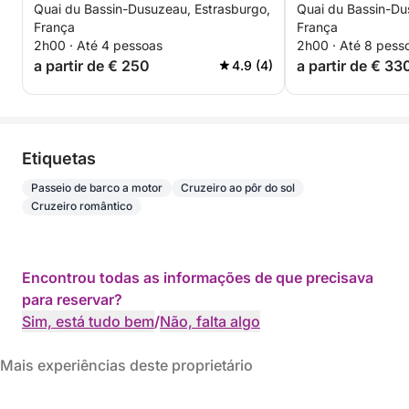
Quai du Bassin-Dusuzeau, Estrasburgo,
Quai du Bassin-Du
em Estrasburgo
Experiência Pr
França
França
2h00 · Até 4 pessoas
2h00 · Até 8 pess
a partir de € 250
a partir de € 33
4.9 (4)
Etiquetas
Passeio de barco a motor
Cruzeiro ao pôr do sol
Cruzeiro romântico
Encontrou todas as informações de que precisava
para reservar?
Sim, está tudo bem
/
Não, falta algo
Mais experiências deste proprietário