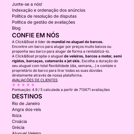
Junte-se a nós!
Indexação e ordenação dos anúncios
Política de resolução de disputas
Política de gestão de avaliações
Blog
CONFIE EM NÓS
A Click&Boat é líder de
mundial no aluguel de barcos.
Encontre um barco para alugar por preços muito baixos ou
proponha seu barco para alugar de forma a rentabilizá-lo.
A Click&Boat propõe o aluguel
de veleiros, barcos a motor, semi
rígidos, barcaças, catamarãs e jet skis.
Escolha a duração do
seu aluguel com total flexibilidade (dia, semana,...) e contate o
proprietário do barco para tirar todas as suas dúvidas
diretamente através de nossa plataforma.
AVALIAÇÕES DE CLIENTES
Pontuação:
4.9 / 5
calculada a partir de 713471 avaliações
DESTINOS
Rio de Janeiro
Angra dos-reis
Ibiza
Croácia
Grécia
Aluguel Veleiro