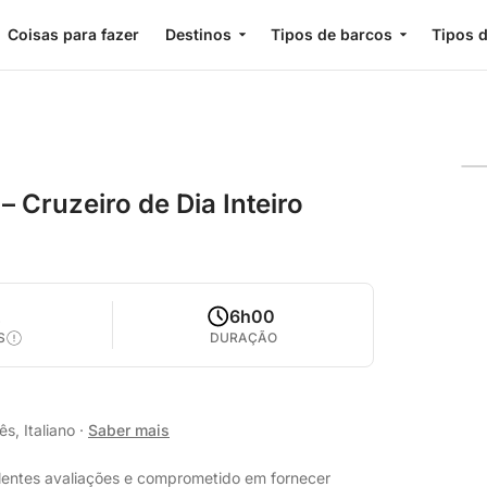
Coisas para fazer
Destinos
Tipos de barcos
Tipos d
– Cruzeiro de Dia Inteiro
2
6h00
S
DURAÇÃO
s, Italiano
·
Saber mais
elentes avaliações e comprometido em fornecer