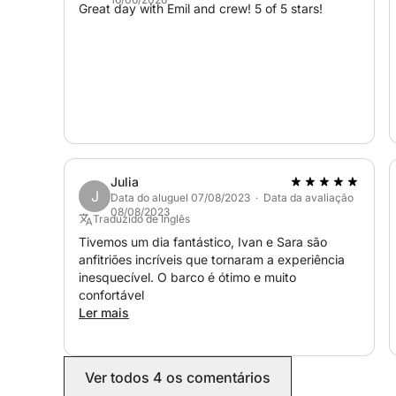
Você pode trazer o que quiser (é proibido fuma
Great day with Emil and crew! 5 of 5 stars!
independentemente de o cruzeiro durar 5, 6 ou m
18h30.
Se quiser ajustar a rota ou passar mais tempo em
flexibilidade. Com capitães locais experientes 
taverna charmosa, este é mais do que um passeio
Julia
J
Data do aluguel 07/08/2023 · Data da avaliação
08/08/2023
Traduzido de Inglês
Tivemos um dia fantástico, Ivan e Sara são
anfitriões incríveis que tornaram a experiência
inesquecível. O barco é ótimo e muito
confortável
Ler mais
Ver todos 4 os comentários