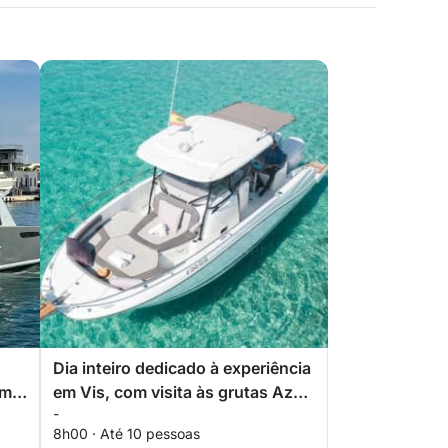
Dia inteiro dedicado à experiência
em
em Vis, com visita às grutas Azul
-
e Verde.
8h00 · Até 10 pessoas