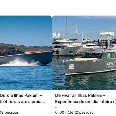
Ouro e Ilhas Pakleni –
De Hvar às Ilhas Pakleni –
de 4 horas até a praia
Experiência de um dia inteiro 
-
a Croácia
barco
 12 pessoas
6h00 · Até 12 pessoas