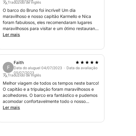
r a bordo) e o preço permanece o mesmo,
Traduzido de Inglês
ais horas — desde que seja entre 9h e
O barco do Bruno foi incrível! Um dia
maravilhoso e nosso capitão Karmello e Nica
foram fabulosos, eles recomendaram lugares
maravilhosos para visitar e um ótimo restaurante
 um local, basta nos avisar — priorizamos a
para almoçar. Definitivamente reservaria
Ler mais
que conhecem cada enseada escondida e
novamente!
 — é a sua escapada pessoal no Adriático.
Faith
F
Data do aluguel 04/07/2023 · Data da avaliação
05/07/2023
Traduzido de Inglês
Melhor viagem de todos os tempos neste barco!
O capitão e a tripulação foram maravilhosos e
acolhedores. O barco era fantástico e pudemos
acomodar confortavelmente todo o nosso
grupo. A equipe nos levou a lugares
Ler mais
maravilhosos. 10/10 recomendo e reservaria
novamente!