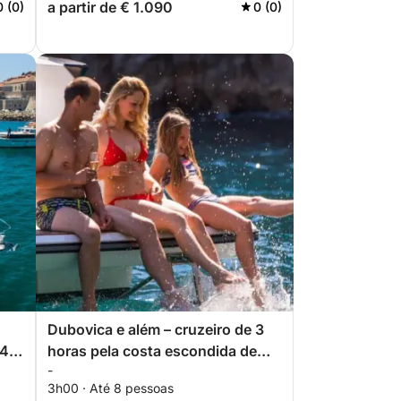
a partir de € 1.090
0 (0)
0 (0)
Dubovica e além – cruzeiro de 3
 4
horas pela costa escondida de
-
Hvar
3h00 · Até 8 pessoas