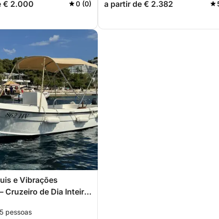
de € 2.000
a partir de € 2.382
0 (0)
uis e Vibrações
– Cruzeiro de Dia Inteiro
Pakleni
 5 pessoas