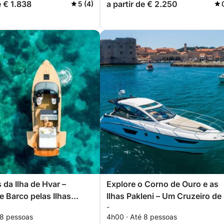
e € 1.838
a partir de € 2.250
5 (4)
 da Ilha de Hvar –
Explore o Corno de Ouro e as
e Barco pelas Ilhas
Ilhas Pakleni – Um Cruzeiro de
-
6h)
Horas no Adriático
 8 pessoas
4h00 · Até 8 pessoas