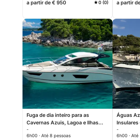
a partir de € 950
a partir 
0 (0)
Fuga de dia inteiro para as
Águas Az
Cavernas Azuis, Lagoa e Ilhas
Insulares 
-
-
Pakleni
nas Ilhas 
6h00 · Até 8 pessoas
6h00 · Até