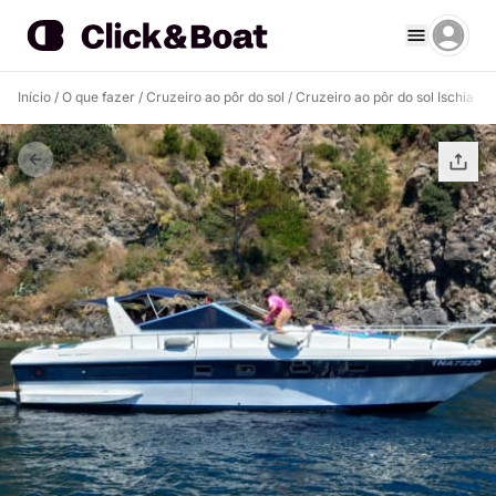
Início
/
O que fazer
/
Cruzeiro ao pôr do sol
/
Cruzeiro ao pôr do sol Ischia Po