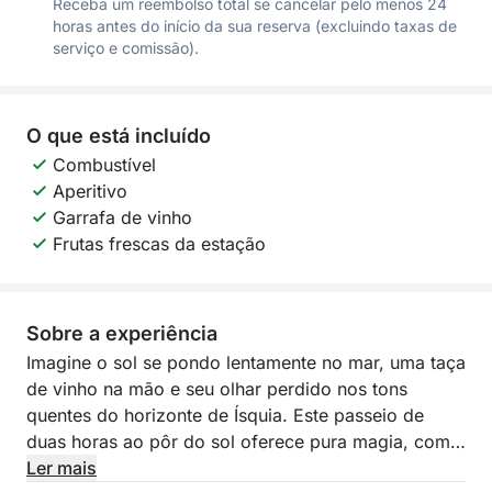
Receba um reembolso total se cancelar pelo menos 24
horas antes do início da sua reserva (excluindo taxas de
serviço e comissão).
O que está incluído
Combustível
Aperitivo
Garrafa de vinho
Frutas frescas da estação
Sobre a experiência
Imagine o sol se pondo lentamente no mar, uma taça
de vinho na mão e seu olhar perdido nos tons
quentes do horizonte de Ísquia. Este passeio de
duas horas ao pôr do sol oferece pura magia, com
vistas deslumbrantes do litoral, águas termais
Ler mais