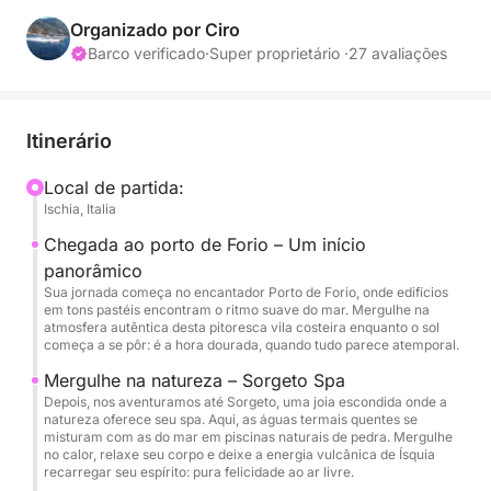
naturais e o charme acolhedor de um aperitivo à
beira-mar. É uma escapada curta, mas inesquecível,
Organizado por Ciro
para terminar o dia da maneira mais linda.
Barco verificado
·
Super proprietário ·
27 avaliações
Navegaremos no final da tarde ao longo da costa
oeste de Ísquia, com nossa primeira parada no
Itinerário
porto de Forio, uma vila digna de cartão postal, com
casas coloridas e a icônica Chiesa del Soccorso
Local de partida:
Ischia, Italia
com vista para os penhascos. Em seguida,
seguiremos em direção à Baía de Sorgeto, famosa
Chegada ao porto de Forio – Um início
por suas fontes termais naturais que brotam do
panorâmico
fundo do mar vulcânico. Aqui, você pode desfrutar
Sua jornada começa no encantador Porto de Forio, onde edifícios
em tons pastéis encontram o ritmo suave do mar. Mergulhe na
de um mergulho relaxante nessas águas quentes e
atmosfera autêntica desta pitoresca vila costeira enquanto o sol
únicas. Ao pôr do sol no horizonte, serviremos um
começa a se pôr: é a hora dourada, quando tudo parece atemporal.
delicioso aperitivo a bordo: vinho local, sabores da
Mergulhe na natureza – Sorgeto Spa
ilha e música suave para criar o clima.
Depois, nos aventuramos até Sorgeto, uma joia escondida onde a
natureza oferece seu spa. Aqui, as águas termais quentes se
misturam com as do mar em piscinas naturais de pedra. Mergulhe
O que torna este passeio verdadeiramente especial
no calor, relaxe seu corpo e deixe a energia vulcânica de Ísquia
recarregar seu espírito: pura felicidade ao ar livre.
é sua atmosfera íntima e autêntica. Projetado para