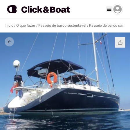
Início
/
O que fazer
/
Passeio de barco sustentável
/
Passeio de barco susten