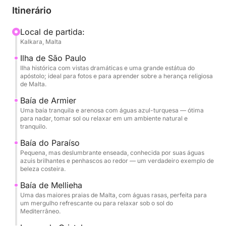
seguida pela famosa Baía de Mellieħa, conhecida
Itinerário
por suas praias de areia branca e beleza cênica.
Local de partida:
Kalkara, Malta
Continuando, navegaremos em direção à Lagoa de
Cristal, um local sereno com águas azul-turquesa
Ilha de São Paulo
deslumbrantes, perfeitas para fotos. Por fim,
Ilha histórica com vistas dramáticas e uma grande estátua do
apóstolo; ideal para fotos e para aprender sobre a herança religiosa
visitaremos a icônica Lagoa Azul, famosa por suas
de Malta.
águas azuis vibrantes, onde você poderá nadar,
Baía de Armier
mergulhar com snorkel ou simplesmente relaxar no
Uma baía tranquila e arenosa com águas azul-turquesa — ótima
paraíso.
para nadar, tomar sol ou relaxar em um ambiente natural e
tranquilo.
Ao longo do passeio, você terá a oportunidade de
Baía do Paraíso
relaxar e apreciar a bela paisagem enquanto
Pequena, mas deslumbrante enseada, conhecida por suas águas
azuis brilhantes e penhascos ao redor — um verdadeiro exemplo de
saboreia bebidas refrescantes e se aquece ao sol do
beleza costeira.
Mediterrâneo. Nossa equipe experiente garantirá
Baía de Mellieha
que você tenha um dia tranquilo e memorável na
Uma das maiores praias de Malta, com águas rasas, perfeita para
água.
um mergulho refrescante ou para relaxar sob o sol do
Mediterrâneo.