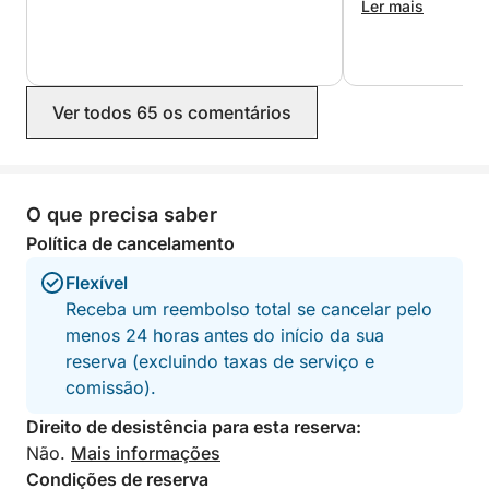
some fabulous sp
Ler mais
booze cruise boat
enjoyed lots of s
this in the magical blue waters. There
was plenty of spa
Ver todos 65 os comentários
the shade of the 
front of the boat 
The fridge was per
drinks and sandw
brought with us f
O que precisa saber
memorable day- w
Política de cancelamento
recommend!
Flexível
Receba um reembolso total se cancelar pelo
menos 24 horas antes do início da sua
reserva (excluindo taxas de serviço e
comissão).
Direito de desistência para esta reserva:
Não.
Mais informações
Condições de reserva