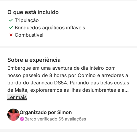
O que está incluído
Tripulação
Brinquedos aquáticos infláveis
Combustível
Sobre a experiência
Embarque em uma aventura de dia inteiro com
nosso passeio de 8 horas por Comino e arredores a
bordo do Jeanneau DS54. Partindo das belas costas
de Malta, exploraremos as ilhas deslumbrantes e as
águas cristalinas de Comino. Nossa jornada nos
Ler mais
levará à Ilha de São Paulo, famosa por sua
importância histórica, antes de seguirmos para a
Organizado por Simon
Baía de Armier, onde você poderá relaxar e apreciar
Barco verificado
·
65 avaliações
vistas de tirar o fôlego. Continuaremos até a Baía do
Paraíso, uma joia escondida com águas tranquilas,