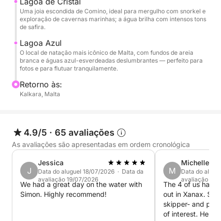
Lagoa de Cristal
Uma joia escondida de Comino, ideal para mergulho com snorkel e
exploração de cavernas marinhas; a água brilha com intensos tons
de safira.
Lagoa Azul
O local de natação mais icônico de Malta, com fundos de areia
branca e águas azul-esverdeadas deslumbrantes — perfeito para
fotos e para flutuar tranquilamente.
Retorno às:
Kalkara, Malta
4.9/5
·
65 avaliações
As avaliações são apresentadas em ordem cronológica
Jessica
Michelle
J
M
Data do aluguel 18/07/2026 · Data da
Data do alugu
avaliação 19/07/2026
avaliação 05
We had a great day on the water with
The 4 of us had a most wonderful day
Simon. Highly recommend!
out in Xanax. Sim
skipper- and point
of interest. He al