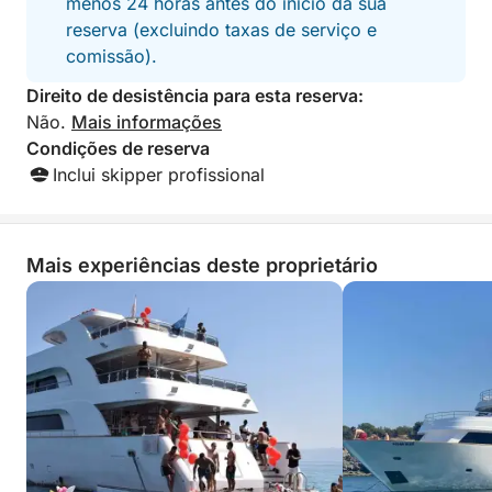
menos 24 horas antes do início da sua
lanches leves para se manter refrescado durante o
reserva (excluindo taxas de serviço e
cruzeiro. Com assentos confortáveis e áreas
comissão).
sombreadas, este refúgio rápido é perfeito para
Direito de desistência para esta reserva:
quem deseja aproveitar o melhor do litoral do
Não.
Mais informações
Chipre em um curto espaço de tempo.
Condições de reserva
Inclui skipper profissional
Mais experiências deste proprietário