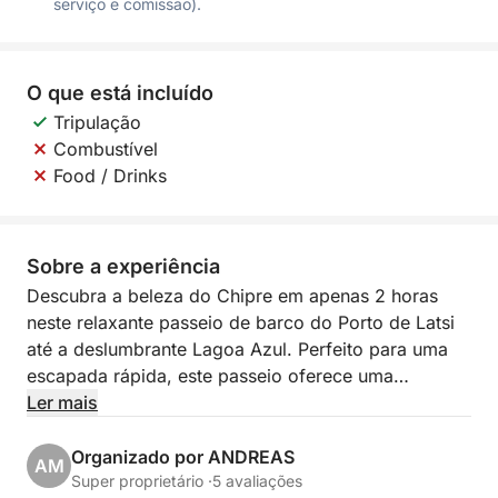
serviço e comissão).
O que está incluído
Tripulação
Combustível
Food / Drinks
Sobre a experiência
Descubra a beleza do Chipre em apenas 2 horas
neste relaxante passeio de barco do Porto de Latsi
até a deslumbrante Lagoa Azul. Perfeito para uma
escapada rápida, este passeio oferece uma
oportunidade única de explorar as águas cristalinas
Ler mais
e o litoral pitoresco sem precisar passar um dia
inteiro no mar. Seja para um mergulho refrescante
Organizado por ANDREAS
AM
ou simplesmente para apreciar a paisagem, este
Super proprietário ·
5 avaliações