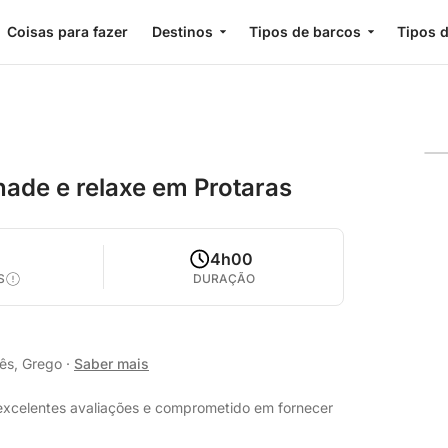
Coisas para fazer
Destinos
Tipos de barcos
Tipos d
nade e relaxe em Protaras
1
4h00
S
DURAÇÃO
lês, Grego
·
Saber mais
excelentes avaliações e comprometido em fornecer