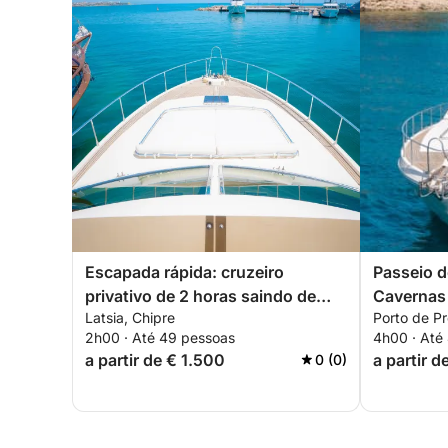
Escapada rápida: cruzeiro
Passeio d
privativo de 2 horas saindo de
Cavernas 
Latsia, Chipre
Porto de Pr
Protaras
2h00 · Até 49 pessoas
4h00 · Até
a partir de € 1.500
a partir 
0 (0)