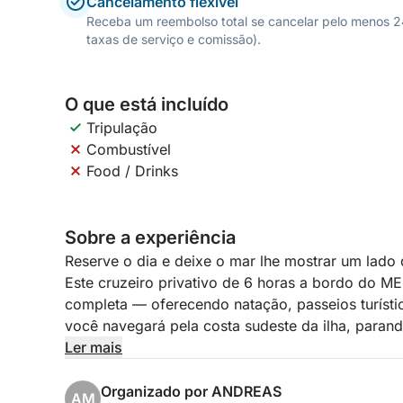
Cancelamento flexível
Receba um reembolso total se cancelar pelo menos 24 
taxas de serviço e comissão).
O que está incluído
Tripulação
Combustível
Food / Drinks
Sobre a experiência
Reserve o dia e deixe o mar lhe mostrar um lado 
Este cruzeiro privativo de 6 horas a bordo do M
completa — oferecendo natação, passeios turístico
você navegará pela costa sudeste da ilha, parand
do Chipre, incluindo a Baía Verde, Cabo Greco, a
Ler mais
deslumbrante da cidade de Famagusta.
Organizado por ANDREAS
AM