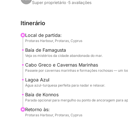
Comece o dia deslizando sobre águas calmas e az
Super proprietário ·
5 avaliações
estendendo ao seu lado. Primeiro, visitaremos a
águas cristalinas. Enquanto o iate navega em dir
Itinerário
assombrosa da cidade ao longe — uma imagem po
seguiremos para a paisagem deslumbrante de Cab
Local de partida:
marinhas naturais e arcos emolduram o mar azul-
Protaras Harbour, Protaras, Cyprus
Baía de Famagusta
Com duas paradas para mergulho ao longo do pe
Veja os mistérios da cidade abandonada do mar.
mergulhar, praticar snorkel ou simplesmente boia
seja tomando sol, tocando sua música favorita ou 
Cabo Greco e Cavernas Marinhas
Passeie por cavernas marinhas e formações rochosas — um local
Chipre no seu próprio ritmo.
Lagoa Azul
Água azul-turquesa perfeita para nadar e relaxar.
Baía de Konnos
Parada opcional para mergulho ou ponto de ancoragem para apro
Retorno às:
Protaras Harbour, Protaras, Cyprus