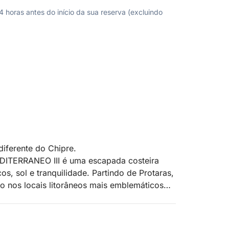
horas antes do início da sua reserva (excluindo
diferente do Chipre.
EDITERRANEO III é uma escapada costeira
s, sol e tranquilidade. Partindo de Protaras,
o nos locais litorâneos mais emblemáticos
 Lagoa Azul, a Baía de Konnos e uma vista