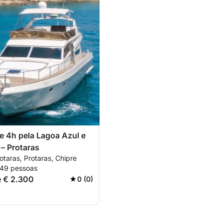
e 4h pela Lagoa Azul e
– Protaras
otaras, Protaras, Chipre
 49 pessoas
de € 2.300
0 (0)