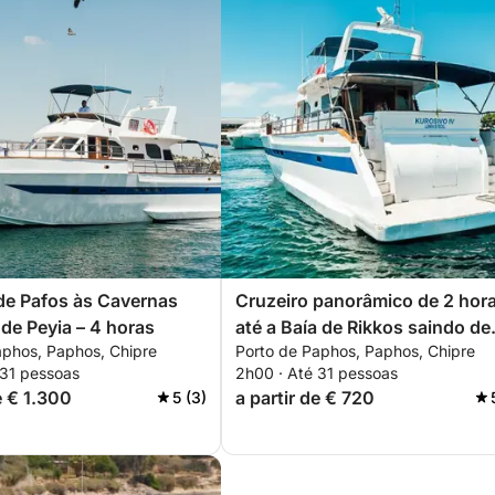
de Pafos às Cavernas
Cruzeiro panorâmico de 2 hor
de Peyia – 4 horas
até a Baía de Rikkos saindo de
aphos, Paphos, Chipre
Porto de Paphos, Paphos, Chipre
Pafos
 31 pessoas
2h00 · Até 31 pessoas
e € 1.300
a partir de € 720
5 (3)