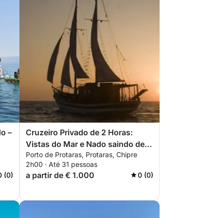
o –
Cruzeiro Privado de 2 Horas:
Vistas do Mar e Nado saindo de
Porto de Protaras, Protaras, Chipre
Protaras
2h00 · Até 31 pessoas
a partir de € 1.000
0 (0)
0 (0)