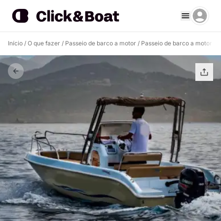
Início
/
O que fazer
/
Passeio de barco a motor
/
Passeio de barco a motor Ma