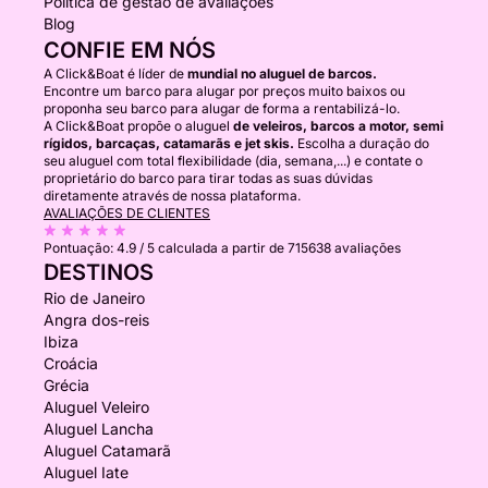
Política de gestão de avaliações
Blog
CONFIE EM NÓS
A Click&Boat é líder de
mundial no aluguel de barcos.
Encontre um barco para alugar por preços muito baixos ou
proponha seu barco para alugar de forma a rentabilizá-lo.
A Click&Boat propõe o aluguel
de veleiros, barcos a motor, semi
rígidos, barcaças, catamarãs e jet skis.
Escolha a duração do
seu aluguel com total flexibilidade (dia, semana,...) e contate o
proprietário do barco para tirar todas as suas dúvidas
diretamente através de nossa plataforma.
AVALIAÇÕES DE CLIENTES
Pontuação:
4.9 / 5
calculada a partir de 715638 avaliações
DESTINOS
Rio de Janeiro
Angra dos-reis
Ibiza
Croácia
Grécia
Aluguel Veleiro
Aluguel Lancha
Aluguel Catamarã
Aluguel Iate