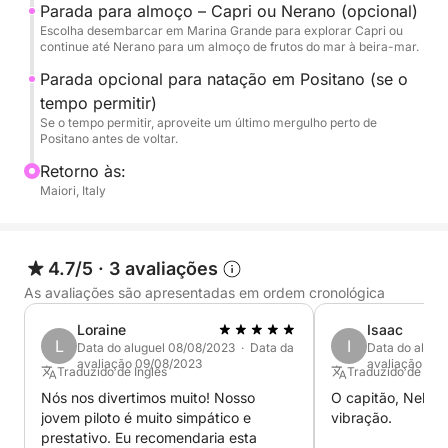
Parada para almoço – Capri ou Nerano (opcional)
renomado restaurante à beira-mar em Nerano,
Escolha desembarcar em Marina Grande para explorar Capri ou
famoso por seu espaguete alla Nerano, ou
continue até Nerano para um almoço de frutos do mar à beira-mar.
desembarcar em Capri para explorar a ilha no seu
Parada opcional para natação em Positano (se o
próprio ritmo. O capitão marcará um ponto de
tempo permitir)
encontro para seu retorno. No caminho de volta, se
Se o tempo permitir, aproveite um último mergulho perto de
Positano antes de voltar.
o tempo permitir, podemos fazer uma parada
adicional para nadar em Positano antes de navegar
Retorno às:
de volta.
Maiori, Italy
Este passeio inclui toalhas felpudas, refrigerantes,
cerveja, lanches, equipamento de mergulho com
4.7/5
·
3 avaliações
snorkel, boias. Quer você escolha explorar as ruas
As avaliações são apresentadas em ordem cronológica
animadas de Capri ou simplesmente relaxar a
Loraine
Isaac
bordo, este passeio de barco privado promete um
L
I
Data do aluguel 08/08/2023 · Data da
Data do alugu
dia inesquecível no Mediterrâneo.
avaliação 09/08/2023
avaliação 29/
Traduzido de Inglês
Traduzido de Ingl
Nós nos divertimos muito! Nosso
O capitão, Nello,
jovem piloto é muito simpático e
vibração.
prestativo. Eu recomendaria esta