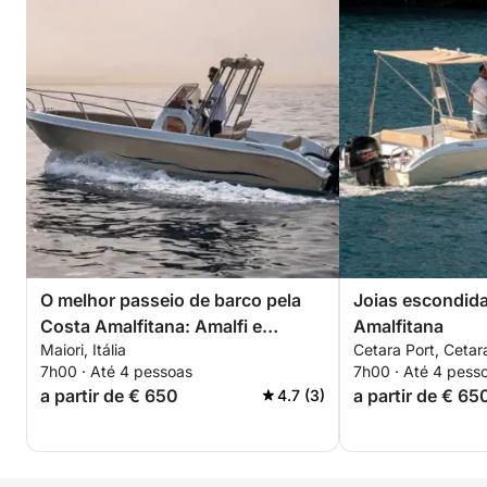
O melhor passeio de barco pela
Joias escondid
Costa Amalfitana: Amalfi e
Amalfitana
Maiori, Itália
Cetara Port, Cetara
Positano
7h00 · Até 4 pessoas
7h00 · Até 4 pess
a partir de € 650
a partir de € 65
4.7 (3)