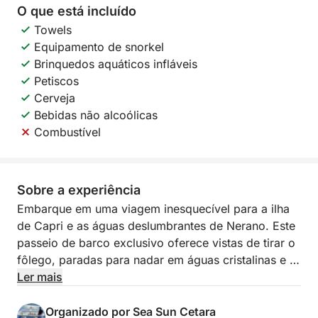
O que está incluído
Towels
Equipamento de snorkel
Brinquedos aquáticos infláveis
Petiscos
Cerveja
Bebidas não alcoólicas
Combustível
Sobre a experiência
Embarque em uma viagem inesquecível para a ilha
de Capri e as águas deslumbrantes de Nerano. Este
passeio de barco exclusivo oferece vistas de tirar o
fôlego, paradas para nadar em águas cristalinas e a
liberdade de explorar no seu próprio ritmo. Quer
Ler mais
você queira admirar as famosas grutas de Capri,
nadar sob o icônico Faraglioni ou desfrutar de um
Organizado por Sea Sun Cetara