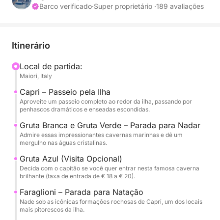
almoço à beira-mar em Nerano, este passeio é a
Barco verificado
·
Super proprietário ·
189 avaliações
maneira perfeita de experimentar o melhor da Costa
Amalfitana.
Itinerário
Navegamos diretamente para Capri ao longo do
litoral, absorvendo vistas espetaculares. O passeio
Local de partida:
Maiori, Italy
inclui um circuito completo pela ilha, com paradas
na Gruta Branca e na Gruta Verde — duas
Capri – Passeio pela Ilha
maravilhas naturais com águas vibrantes, perfeitas
Aproveite um passeio completo ao redor da ilha, passando por
penhascos dramáticos e enseadas escondidas.
para fotos e natação. Você também terá a opção de
visitar a famosa Gruta Azul, onde um pequeno
Gruta Branca e Gruta Verde – Parada para Nadar
Admire essas impressionantes cavernas marinhas e dê um
passeio de barco o levará para dentro de sua
mergulho nas águas cristalinas.
caverna azul brilhante (taxa de entrada de € 18 a €
Gruta Azul (Visita Opcional)
20, a ser decidida com o capitão). Em seguida,
Decida com o capitão se você quer entrar nesta famosa caverna
paramos nas icônicas formações rochosas de
brilhante (taxa de entrada de € 18 a € 20).
Faraglioni, onde você pode nadar em um dos
Faraglioni – Parada para Natação
pontos mais pitorescos da ilha.
Nade sob as icônicas formações rochosas de Capri, um dos locais
mais pitorescos da ilha.
Para o almoço, você tem duas opções: jantar em um