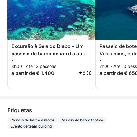
Excursão à Sela do Diabo – Um
Passeio de bote 
passeio de barco de um dia ao
Villasimius, en
-
-
longo da costa de Cagliari.
cristalino.
8h00 · Até 12 pessoas
7h00 · Até 10 pes
a partir de € 1.400
a partir de € 65
5 (1)
Etiquetas
Passeio de barco a motor
Passeio de barco festivo
Evento de team building