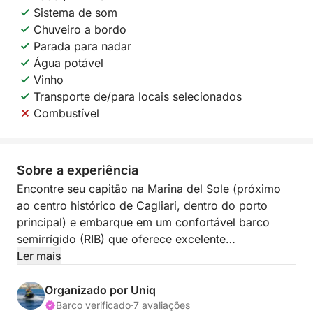
Sistema de som
Chuveiro a bordo
Parada para nadar
Água potável
Vinho
Transporte de/para locais selecionados
Combustível
Sobre a experiência
Encontre seu capitão na Marina del Sole (próximo
ao centro histórico de Cagliari, dentro do porto
principal) e embarque em um confortável barco
semirrígido (RIB) que oferece excelente
manobrabilidade na água. Parta para sua aventura
Ler mais
turística, desfrutando de bebidas inclusas.
Organizado por Uniq
Aventure-se por algumas das áreas mais
Barco verificado
·
7 avaliações