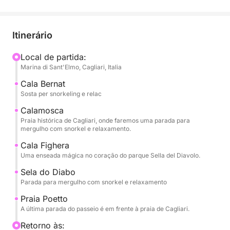
emblemáticas da costa de Cagliari. Admire as
majestosas falésias, as praias encantadoras e as
águas cristalinas que caracterizam esta parte
Itinerário
deslumbrante da Sardenha.
Local de partida:
Marina di Sant'Elmo, Cagliari, Italia
Durante o passeio, você terá a oportunidade de
parar para nadar e praticar snorkel em águas
Cala Bernat
incrivelmente claras. Explore grutas marinhas e
Sosta per snorkeling e relac
talvez aviste golfinhos brincando ao lado do barco.
Calamosca
Praia histórica de Cagliari, onde faremos uma parada para
mergulho com snorkel e relaxamento.
Você terá um capitão experiente dedicado a garantir
uma experiência segura e divertida para todos os
Cala Fighera
participantes. Ouça as informações fascinantes
Uma enseada mágica no coração do parque Sella del Diavolo.
sobre a cultura e as maravilhas naturais da região
Sela do Diabo
contadas pelo seu capitão, que enriquecerão sua
Parada para mergulho com snorkel e relaxamento
experiência.
Praia Poetto
A última parada do passeio é em frente à praia de Cagliari.
Ao final da experiência, você retornará ao ponto de
Retorno às:
encontro em Cagliari com memórias inesquecíveis