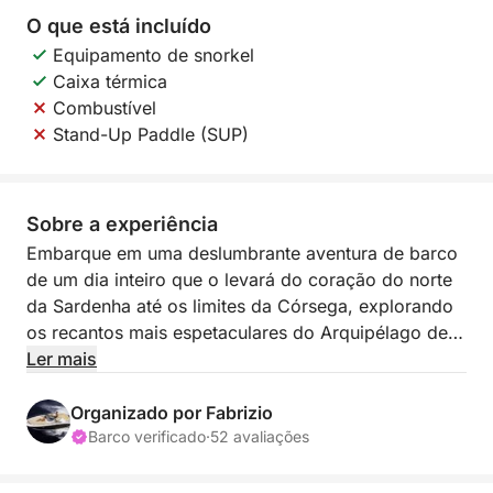
O que está incluído
Equipamento de snorkel
Caixa térmica
Combustível
Stand-Up Paddle (SUP)
Sobre a experiência
Embarque em uma deslumbrante aventura de barco
de um dia inteiro que o levará do coração do norte
da Sardenha até os limites da Córsega, explorando
os recantos mais espetaculares do Arquipélago de
La Maddalena ao longo do caminho. Com águas
Ler mais
cristalinas, praias icônicas, charmosas cidades
costeiras e até mesmo uma experiência
Organizado por Fabrizio
transfronteiriça, este passeio oferece a combinação
Barco verificado
·
52 avaliações
perfeita de natureza, descoberta e magia
mediterrânea.