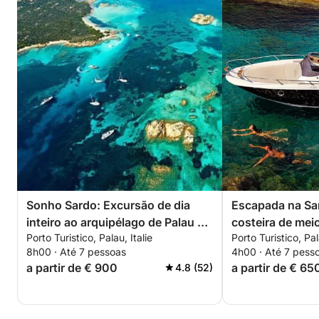
Sonho Sardo: Excursão de dia
Escapada na Sa
inteiro ao arquipélago de Palau a
costeira de meio
Porto Turistico, Palau, Italie
Porto Turistico, Pal
Budelli
Palau
8h00 · Até 7 pessoas
4h00 · Até 7 pess
a partir de € 900
a partir de € 65
4.8 (52)