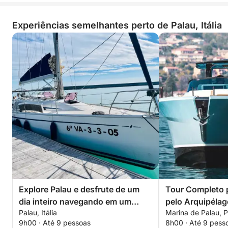
Experiências semelhantes perto de Palau, Itália
Explore Palau e desfrute de um
Tour Completo 
dia inteiro navegando em um
pelo Arquipélag
Palau, Itália
Marina de Palau, Pa
veleiro.
Budelli, Cavallo
9h00 · Até 9 pessoas
8h00 · Até 9 pess