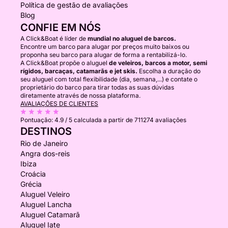
Política de gestão de avaliações
Blog
CONFIE EM NÓS
A Click&Boat é líder de
mundial no aluguel de barcos.
Encontre um barco para alugar por preços muito baixos ou
proponha seu barco para alugar de forma a rentabilizá-lo.
A Click&Boat propõe o aluguel
de veleiros, barcos a motor, semi
rígidos, barcaças, catamarãs e jet skis.
Escolha a duração do
seu aluguel com total flexibilidade (dia, semana,...) e contate o
proprietário do barco para tirar todas as suas dúvidas
diretamente através de nossa plataforma.
AVALIAÇÕES DE CLIENTES
Pontuação:
4.9 / 5
calculada a partir de 711274 avaliações
DESTINOS
Rio de Janeiro
Angra dos-reis
Ibiza
Croácia
Grécia
Aluguel Veleiro
Aluguel Lancha
Aluguel Catamarã
Aluguel Iate