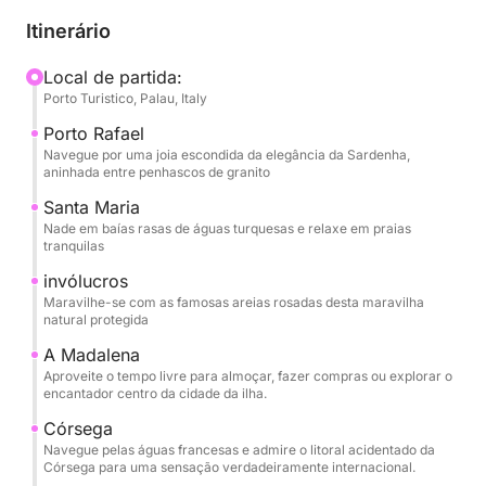
Itinerário
Começaremos em Palau, navegando em direção ao
elegante e exclusivo Porto Rafael, uma joia costeira
Local de partida:
Porto Turistico, Palau, Italy
aninhada nas falésias de granito. De lá, seguiremos
para as águas calmas e azul-turquesa de Santa
Porto Rafael
Maria. A viagem continua até a lendária Budelli, lar
Navegue por uma joia escondida da elegância da Sardenha,
aninhada entre penhascos de granito
da famosa Spiaggia Rosa (Praia Rosa) — um trecho
de litoral protegido e sobrenatural, conhecido por
Santa Maria
Nade em baías rasas de águas turquesas e relaxe em praias
seus delicados tons de rosa e beleza intocada.
tranquilas
invólucros
Ao meio-dia, atracamos em La Maddalena, onde
Maravilhe-se com as famosas areias rosadas desta maravilha
você terá tempo livre para explorar o encantador
natural protegida
porto de Cala Gavetta. Desfrute de um almoço
A Madalena
tranquilo, compre artesanato local ou passeie pelas
Aproveite o tempo livre para almoçar, fazer compras ou explorar o
ruas coloridas desta animada cidade insular. À
encantador centro da cidade da ilha.
tarde, visitaremos a encantadora Cala Corsara, em
Córsega
Spargi, perfeita para um último mergulho em suas
Navegue pelas águas francesas e admire o litoral acidentado da
águas cristalinas e esmeraldas.
Córsega para uma sensação verdadeiramente internacional.