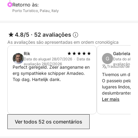
Retorno às:
Mas a aventura não para por aí: atravessaremos as
Porto Turistico, Palau, Italy
águas em direção à Córsega, vislumbrando o litoral
único e sentindo a emoção de adentrar outro país
pelo mar. Após um dia repleto de maravilhas,
4.8/5
·
52 avaliações
retornaremos à marina de Palau.
As avaliações são apresentadas em ordem cronológica
Rik
Gabriela
G
Data do aluguel 28/07/2026 · Data da
Data do alugu
avaliação 28/07/2026
avaliação 26/
Traduzido de Ingl
Perfect geregeld. Zeer aangename en
erg sympathieke schipper Amadeo.
Tivemos um dia m
Top dag. Hartelijk dank.
O passeio pelas il
lugares lindos, ág
deslumbrantes. A
foi um dos pontos
Ler mais
foi muito gentil e
experiência perfe
recomendamos mu
Ver todos 52 os comentários