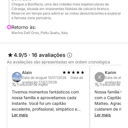
Chegue a Bonifacio, uma das cidades mais espetaculares da
bordo enquanto desfruta de refrigerantes, petiscos e
Córsega, situada em imponentes falésias de calcário branco.
uma garrafa de vinho, e explorar as águas
Reserve um tempo para admirar as vistas deslumbrantes e explorar
a famosa zona portuária.
cristalinas usando o Seabob para uma experiência
marítima divertida e única.
Retorno às:
Marina Dell'Orso, Poltu Quatu, Italy
Este cruzeiro é perfeito para quem busca um dia de
natação, descobertas e paisagens deslumbrantes
entre a Sardenha e a Córsega.
4.9/5
·
16 avaliações
As avaliações são apresentadas em ordem cronológica
Alain
Karim
K
Data do aluguel 15/07/2026 · Data da
Data do alugu
avaliação 17/07/2026
avaliação 27/
Traduzido de Inglês
Traduzido de Ingl
Tivemos momentos fantásticos com
Nossa família tev
nossa família e aproveitamos cada
com o Capitão Eri
instante. Você foi um capitão
Matteo. Agradec
excelente, profissional, simpático e
cuidarem de nós 
sempre se certificando de que
Ler mais
sinceridade. Des
Ler mais
estávamos confortáveis. O barco
KL
estava em ótimas condições, o almoço