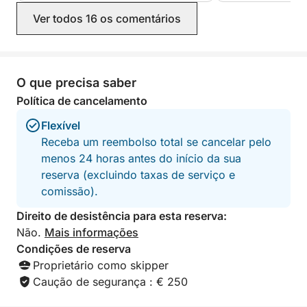
estava ótimo e os lugares que você
Ver todos 16 os comentários
escolheu eram absolutamente lindos.
Foi um dos pontos altos da nossa
viagem e recomendamos muito você
para quem busca um dia inesquecível
na água. Obrigado novamente, Marco
O que precisa saber
e Matteo. Esperamos revê-los em
Política de cancelamento
breve!
Flexível
Receba um reembolso total se cancelar pelo
menos 24 horas antes do início da sua
reserva (excluindo taxas de serviço e
comissão).
Direito de desistência para esta reserva:
Não.
Mais informações
Condições de reserva
Proprietário como skipper
Caução de segurança : € 250