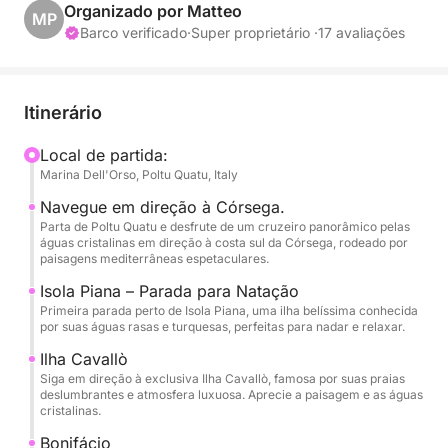
pelas águas cristalinas do Mediterrâneo para chegar
Organizado por Matteo
MP
a alguns dos lugares mais deslumbrantes entre a
Barco verificado
·
Super proprietário ·
17 avaliações
Sardenha e a Córsega. A jornada começa com uma
parada perto da Ilha Piana, conhecida por suas
águas rasas e turquesas, perfeitas para nadar e
Itinerário
relaxar em um ambiente natural tranquilo.
Local de partida:
Marina Dell'Orso, Poltu Quatu, Italy
O passeio continua em direção à elegante ilha de
Cavallò, famosa por suas praias intocadas e
Navegue em direção à Córsega.
atmosfera luxuosa. Aqui, você poderá apreciar a
Parta de Poltu Quatu e desfrute de um cruzeiro panorâmico pelas
águas cristalinas em direção à costa sul da Córsega, rodeado por
beleza do litoral e as cores incríveis do mar.
paisagens mediterrâneas espetaculares.
Isola Piana – Parada para Natação
Um dos pontos altos do dia é a visita a Bonifacio,
Primeira parada perto de Isola Piana, uma ilha belíssima conhecida
uma cidade espetacular situada em imponentes
por suas águas rasas e turquesas, perfeitas para nadar e relaxar.
falésias de calcário branco. Seu porto
Ilha Cavallò
impressionante e cenário histórico a tornam um dos
Siga em direção à exclusiva Ilha Cavallò, famosa por suas praias
destinos mais icônicos do Mediterrâneo.
deslumbrantes e atmosfera luxuosa. Aprecie a paisagem e as águas
cristalinas.
Ao longo da experiência, você poderá relaxar a
Bonifácio