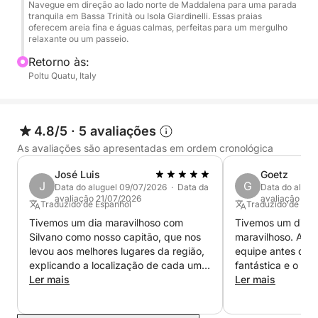
Navegue em direção ao lado norte de Maddalena para uma parada
selvagem do arquipélago. Aqui, você pode desfrutar
tranquila em Bassa Trinità ou Isola Giardinelli. Essas praias
oferecem areia fina e águas calmas, perfeitas para um mergulho
de vistas panorâmicas e descobrir lugares isolados,
relaxante ou um passeio.
longe das multidões.
Retorno às:
Poltu Quatu, Italy
Para quem deseja saborear os sabores da Sardenha,
uma parada opcional em um restaurante está
disponível durante o passeio. Saboreie pratos locais
4.8/5
·
5 avaliações
frescos, como frutos do mar e especialidades
As avaliações são apresentadas em ordem cronológica
mediterrâneas, em um cenário encantador na ilha —
uma experiência que é um banquete tanto para os
José Luis
Goetz
sentidos quanto para a alma.
J
G
Data do aluguel 09/07/2026 · Data da
Data do alugu
avaliação 21/07/2026
avaliação 24
Traduzido de Espanhol
Traduzido de Ingl
Perfeito para os amantes da natureza e para quem
Tivemos um dia maravilhoso com
Tivemos um dia in
busca relaxamento, este passeio oferece a maneira
Silvano como nosso capitão, que nos
maravilhoso. A c
levou aos melhores lugares da região,
equipe antes do n
ideal de vivenciar a beleza intocada e a
explicando a localização de cada um e
fantástica e o dia 
tranquilidade de La Maddalena em um ritmo
respondendo a todas as nossas
Ler mais
simplesmente mar
Ler mais
tranquilo.
perguntas. Altamente recomendado.
excepcional e est
Nosso capitão, Al