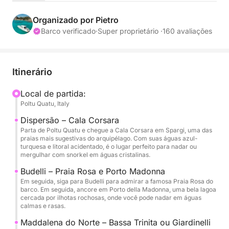
uma oferecendo seu próprio pedaço do paraíso
mediterrâneo.
Organizado por Pietro
Barco verificado
·
Super proprietário ·
160 avaliações
Sua aventura começa com uma parada em Spargi,
uma ilha tranquila conhecida por suas enseadas
isoladas e águas cristalinas e azul-turquesa —
Itinerário
perfeitas para nadar, mergulhar com snorkel ou
simplesmente relaxar nas praias intocadas. Em
Local de partida:
Poltu Quatu, Italy
seguida, passaremos por Budelli, lar da icônica
Praia Rosa (Spiaggia Rosa). Admire a beleza surreal
Dispersão – Cala Corsara
deste famoso ponto turístico do barco, enquanto a
Parta de Poltu Quatu e chegue a Cala Corsara em Spargi, uma das
praias mais sugestivas do arquipélago. Com suas águas azul-
mistura de areias rosa vibrantes e lagoas turquesa
turquesa e litoral acidentado, é o lugar perfeito para nadar ou
deslumbrantes cria uma das vistas mais memoráveis
mergulhar com snorkel em águas cristalinas.
do Mediterrâneo.
Budelli – Praia Rosa e Porto Madonna
Em seguida, siga para Budelli para admirar a famosa Praia Rosa do
barco. Em seguida, ancore em Porto della Madonna, uma bela lagoa
A jornada continua enquanto exploramos a costa
cercada por ilhotas rochosas, onde você pode nadar em águas
norte, mais tranquila e menos explorada, da Ilha de
calmas e rasas.
La Maddalena, onde litorais acidentados e joias
Maddalena do Norte – Bassa Trinita ou Giardinelli
escondidas oferecem um lado mais rústico e