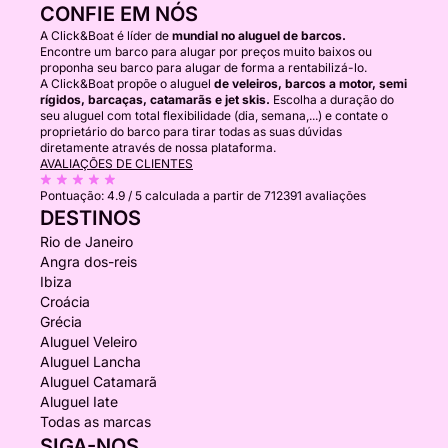
CONFIE EM NÓS
A Click&Boat é líder de
mundial no aluguel de barcos.
Encontre um barco para alugar por preços muito baixos ou
proponha seu barco para alugar de forma a rentabilizá-lo.
A Click&Boat propõe o aluguel
de veleiros, barcos a motor, semi
rígidos, barcaças, catamarãs e jet skis.
Escolha a duração do
seu aluguel com total flexibilidade (dia, semana,...) e contate o
proprietário do barco para tirar todas as suas dúvidas
diretamente através de nossa plataforma.
AVALIAÇÕES DE CLIENTES
Pontuação:
4.9 / 5
calculada a partir de 712391 avaliações
DESTINOS
Rio de Janeiro
Angra dos-reis
Ibiza
Croácia
Grécia
Aluguel Veleiro
Aluguel Lancha
Aluguel Catamarã
Aluguel Iate
Todas as marcas
SIGA-NOS