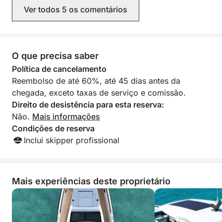
simpático, conhe
Ver todos 5 os comentários
lugares para estac
simplesmente exc
crianças adorara
um tempo incrível
pouco sol. Volta
O que precisa saber
recomendamos mui
Política de cancelamento
equipe e seu barc
Reembolso de até 60%, até 45 dias antes da
chegada, exceto taxas de serviço e comissão.
Direito de desistência para esta reserva:
Não.
Mais informações
Condições de reserva
Inclui skipper profissional
Mais experiências deste proprietário