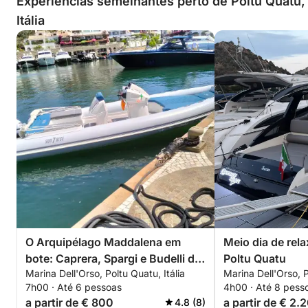
Experiências semelhantes perto de Poltu Quatu,
Itália
O Arquipélago Maddalena em
Meio dia de re
bote: Caprera, Spargi e Budelli de
Poltu Quatu
Marina Dell'Orso, Poltu Quatu, Itália
Marina Dell'Orso, P
Poltu Quatu
7h00 · Até 6 pessoas
4h00 · Até 8 pess
a partir de € 800
a partir de € 2.
4.8 (8)