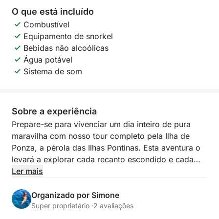
O que está incluído
Combustível
Equipamento de snorkel
Bebidas não alcoólicas
Água potável
Sistema de som
Sobre a experiência
Prepare-se para vivenciar um dia inteiro de pura
maravilha com nosso tour completo pela Ilha de
Ponza, a pérola das Ilhas Pontinas. Esta aventura o
levará a explorar cada recanto escondido e cada
enseada icônica, proporcionando uma imersão total
Ler mais
nas águas cristalinas e paisagens de tirar o fôlego
que tornam Ponza única. Imagine navegar por um
Organizado por Simone
litoral recortado e ensolarado, onde a natureza
Super proprietário ·
2 avaliações
pintou cenários inesquecíveis com falésias brancas,