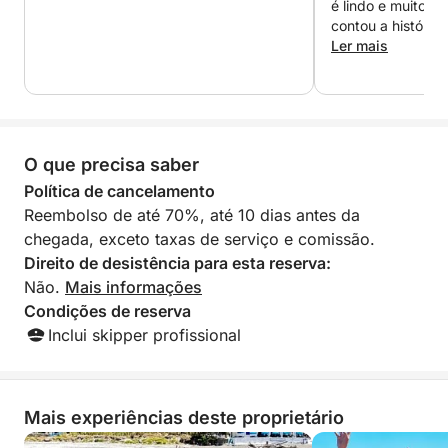
é lindo e muito l
contou a história
mostrou todos os
Ler mais
da ilha – ele até 
nos mostrar cada
formações rocho
ótima experiênci
muito!
O que precisa saber
Política de cancelamento
Reembolso de até 70%, até 10 dias antes da
chegada, exceto taxas de serviço e comissão.
Direito de desistência para esta reserva:
Não.
Mais informações
Condições de reserva
Inclui skipper profissional
Mais experiências deste proprietário