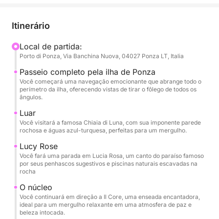
cavernas misteriosas e enseadas de águas
esmeraldas. Este tour foi projetado para aqueles
Itinerário
que desejam descobrir a ilha em toda a sua
magnificência, com inúmeras oportunidades para
Local de partida:
Porto di Ponza, Via Banchina Nuova, 04027 Ponza LT, Italia
mergulhar, praticar snorkel e relaxar em enseadas
acessíveis apenas por mar. Cada parada será uma
Passeio completo pela ilha de Ponza
oportunidade para admirar a beleza intocada de
Você começará uma navegação emocionante que abrange todo o
perímetro da ilha, oferecendo vistas de tirar o fôlego de todos os
Ponza, desde seus arcos naturais até as praias mais
ângulos.
famosas, em uma atmosfera de total relaxamento e
Luar
diversão. Uma tripulação especializada o guiará
Você visitará a famosa Chiaia di Luna, com sua imponente parede
nesta jornada, pronta para compartilhar histórias e
rochosa e águas azul-turquesa, perfeitas para um mergulho.
curiosidades sobre a ilha, garantindo uma
Lucy Rose
experiência inesquecível e sem preocupações.
Você fará uma parada em Lucia Rosa, um canto do paraíso famoso
por seus penhascos sugestivos e piscinas naturais escavadas na
rocha
O núcleo
Você continuará em direção a Il Core, uma enseada encantadora,
ideal para um mergulho relaxante em uma atmosfera de paz e
beleza intocada.