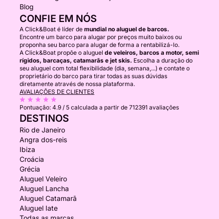
Blog
CONFIE EM NÓS
A Click&Boat é líder de
mundial no aluguel de barcos.
Encontre um barco para alugar por preços muito baixos ou
proponha seu barco para alugar de forma a rentabilizá-lo.
A Click&Boat propõe o aluguel
de veleiros, barcos a motor, semi
rígidos, barcaças, catamarãs e jet skis.
Escolha a duração do
seu aluguel com total flexibilidade (dia, semana,...) e contate o
proprietário do barco para tirar todas as suas dúvidas
diretamente através de nossa plataforma.
AVALIAÇÕES DE CLIENTES
Pontuação:
4.9 / 5
calculada a partir de 712391 avaliações
DESTINOS
Rio de Janeiro
Angra dos-reis
Ibiza
Croácia
Grécia
Aluguel Veleiro
Aluguel Lancha
Aluguel Catamarã
Aluguel Iate
Todas as marcas