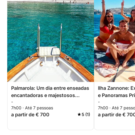
Palmarola: Um dia entre enseadas
Ilha Zannone: E
encantadoras e majestosos
e Panoramas Pri
-
-
faraglioni
7h00 · Até 7 pessoas
7h00 · Até 7 pess
a partir de € 700
a partir de € 70
5 (1)