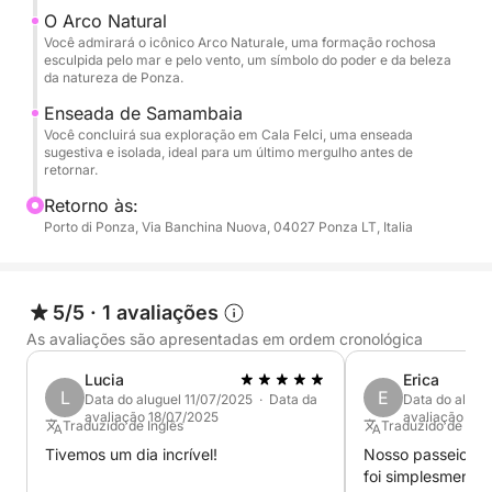
O Arco Natural
Você admirará o icônico Arco Naturale, uma formação rochosa
esculpida pelo mar e pelo vento, um símbolo do poder e da beleza
da natureza de Ponza.
Enseada de Samambaia
Você concluirá sua exploração em Cala Felci, uma enseada
sugestiva e isolada, ideal para um último mergulho antes de
retornar.
Retorno às:
Porto di Ponza, Via Banchina Nuova, 04027 Ponza LT, Italia
5/5
·
1 avaliações
As avaliações são apresentadas em ordem cronológica
Lucia
Erica
L
E
Data do aluguel 11/07/2025 · Data da
Data do alugu
avaliação 18/07/2025
avaliação 21/
Traduzido de Inglês
Traduzido de Ingl
Tivemos um dia incrível!
Nosso passeio d
foi simplesmente 