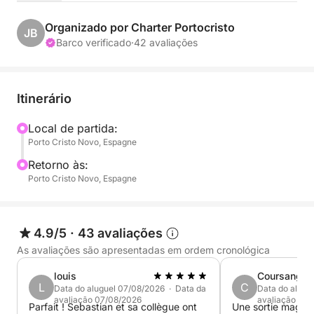
Admire o céu tingido de rosa e laranja, os reflexos
Organizado por Charter Portocristo
JB
dourados na água e a serenidade do mar ao pôr do
Barco verificado
·
42 avaliações
sol. Stand-up paddle, snorkeling, lanches a bordo...
tudo o que você precisa para terminar o dia
perfeito!
Itinerário
A bordo: bebidas ilimitadas, petiscos locais,
Local de partida:
Porto Cristo Novo, Espagne
equipamentos para esportes aquáticos. Nós
cuidamos de tudo; você só precisa aproveitar.
Retorno às:
Porto Cristo Novo, Espagne
Crie uma lembrança mágica na costa de Maiorca.
Reserve seu lugar para um cruzeiro inesquecível ao
pôr do sol!
4.9/5
·
43 avaliações
As avaliações são apresentadas em ordem cronológica
louis
Coursange
L
C
Data do aluguel 07/08/2026 · Data da
Data do alugu
avaliação 07/08/2026
avaliação 06
Parfait ! Sebastian et sa collègue ont
Une sortie magnifique! Notre p