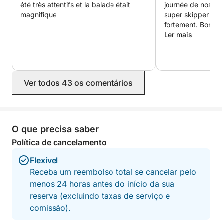
été très attentifs et la balade était
journée de nos v
magnifique
super skipper ☺️. Je recommande
fortement. Bon apéritif et un skipper
d’une grande genti
Ler mais
agréable. Nous revie
pour cette belle 
magnifique île.
Ver todos 43 os comentários
O que precisa saber
Política de cancelamento
Flexível
Receba um reembolso total se cancelar pelo
menos 24 horas antes do início da sua
reserva (excluindo taxas de serviço e
comissão).