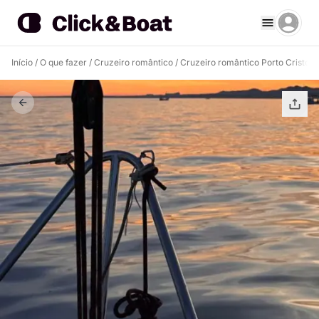
Início
/
O que fazer
/
Cruzeiro romântico
/
Cruzeiro romântico Porto Cristo 