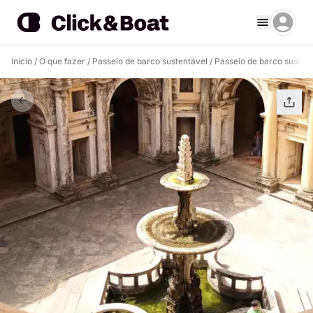
Início
/
O que fazer
/
Passeio de barco sustentável
/
Passeio de barco susten