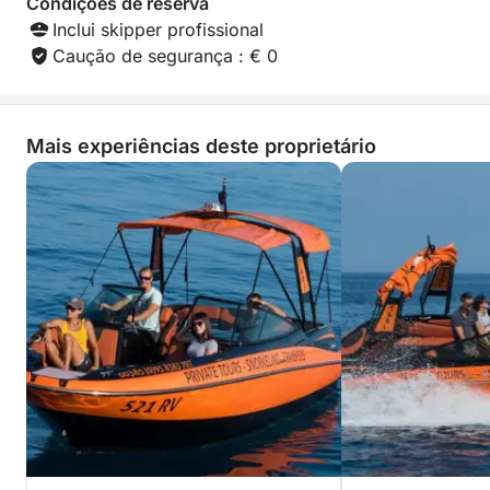
Condições de reserva
O que define esta experiência é a combinação de
Inclui skipper profissional
uma embarcação espaçosa e bem conservada com
Caução de segurança : € 0
um anfitrião dedicado ao seu conforto. O Maxum foi
projetado para receber grupos de amigos ou
famílias, oferecendo amplo espaço tanto para
Mais experiências deste proprietário
momentos de muita diversão quanto para momentos
de relaxamento. Com a liberdade de criar seu
próprio roteiro e um foco em serviço personalizado,
esta aventura de um dia inteiro é uma das maneiras
mais memoráveis de descobrir a magia do
Adriático.