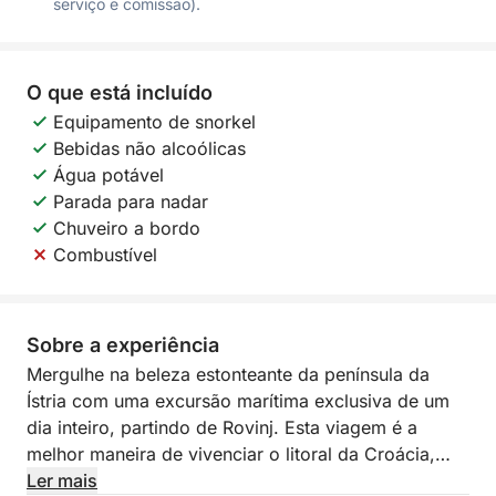
serviço e comissão).
O que está incluído
Equipamento de snorkel
Bebidas não alcoólicas
Água potável
Parada para nadar
Chuveiro a bordo
Combustível
Sobre a experiência
Mergulhe na beleza estonteante da península da
Ístria com uma excursão marítima exclusiva de um
dia inteiro, partindo de Rovinj. Esta viagem é a
melhor maneira de vivenciar o litoral da Croácia,
onde águas turquesas, vilarejos tradicionais e baías
Ler mais