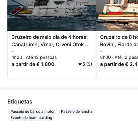
Cruzeiro de meio dia de 4 horas:
Cruzeiro de 8 h
Canal Limn, Vrsar, Crveni Otok e
Rovinj, Fiorde d
-
-
muito mais com bebidas e
mais com bebida
4h00 · Até 12 pessoas
8h00 · Até 12 pes
lanches
aperitivos
a partir de € 1.800
a partir de € 2.
5 (9)
Etiquetas
Passeio de barco a motor
Passeio de lancha
Evento de team building