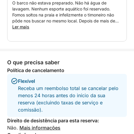
O barco não estava preparado. Não há água de
um itinerário que inclua as deslumbrantes ilhas do
lavagem. Nenhum esporte aquático foi reservado.
arquipélago de Rovinj, locais secretos para nadar e
Fomos soltos na praia e infelizmente o timoneiro não
os trechos mais bonitos da costa.
pôde nos buscar no mesmo local. Depois de mais de
uma hora, um carro chegou para nos buscar e dirigimos
Ler mais
por mais de 30 minutos. Perdemos cerca de 2 horas
Ao longo do dia, você poderá desfrutar de diversas
que não nos foram devolvidas.
experiências:
Nadar nas águas calmas e cristalinas de enseadas
O que precisa saber
privadas
Política de cancelamento
Praticar snorkel para descobrir a vida marinha local
Flexível
Receba um reembolso total se cancelar pelo
Navegar por ilhas verdejantes e paisagens costeiras
menos 24 horas antes do início da sua
deslumbrantes
reserva (excluindo taxas de serviço e
comissão).
Esportes aquáticos opcionais para quem busca
ainda mais emoção (disponíveis mediante
Direito de desistência para esta reserva:
solicitação)
Não.
Mais informações