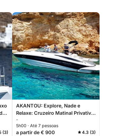
luxo
AKANTOU: Explore, Nade e
 de
Relaxe: Cruzeiro Matinal Privativo
-
de Lancha Rápida ao Redor de
5h00 · Até 7 pessoas
Santorini
a partir de € 900
5 (3)
4.3 (3)