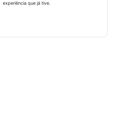
experiência que já tive.
antorini #aluguel #cruzeiro #boas #férias