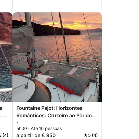
s
Fountaine Pajot: Horizontes
tivo
Românticos: Cruzeiro ao Pôr do
-
Sol em Santorini
5h00 · Até 10 pessoas
a partir de € 950
5 (4)
5 (4)