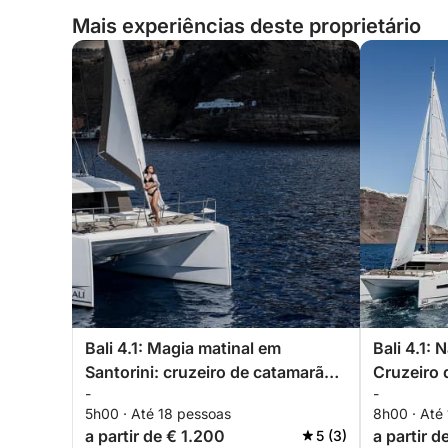
Mais experiências deste proprietário
Bali 4.1: Magia matinal em
Bali 4.1: 
Santorini: cruzeiro de catamarã
Cruzeiro 
-
-
para a Praia Vermelha, Praia
completo 
5h00 · Até 18 pessoas
8h00 · Até
Branca, vulcão e muito mais!
Vlychada
a partir de € 1.200
a partir 
5 (3)