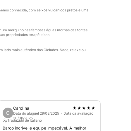
ugar privilegiado para contemplar um dos
menos conhecida, com seixos vulcânicos pretos e uma
ar um mergulho nas famosas águas mornas das fontes
uas propriedades terapêuticas.
ntade
olinhos de tomate, linguiça, filé de frango,
m lado mais autêntico das Cíclades. Nade, relaxe ou
marão grelhado, espaguete ao molho,
glúten
nça à parte)
Carolina
C
Data do aluguel 29/08/2025 · Data da avaliação
30/08/2025
Traduzido de Italiano
dendo das condições meteorológicas.
Barco incrível e equipe impecável. A melhor