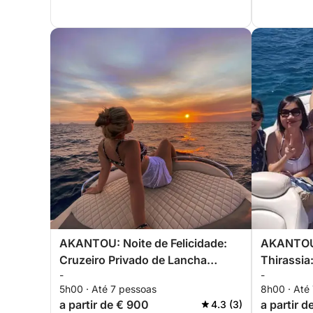
AKANTOU: Noite de Felicidade:
AKANTOU:
Cruzeiro Privado de Lancha
Thirassia
-
-
Rápida ao Pôr do Sol em Santorini
uma lanch
5h00 · Até 7 pessoas
8h00 · Até
com Paradas para Nadar
a partir de € 900
a partir d
4.3 (3)