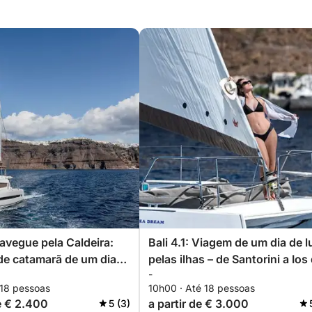
Navegue pela Caldeira:
Bali 4.1: Viagem de um dia de 
de catamarã de um dia
pelas ilhas – de Santorini a Ios
-
em Santorini saindo de
catamarã
 18 pessoas
10h00 · Até 18 pessoas
de € 2.400
a partir de € 3.000
5 (3)