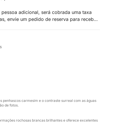
 pessoa adicional, será cobrada uma taxa
as, envie um pedido de reserva para receber
embarca em um cruzeiro privado ao pôr do
i — uma jornada que combina a beleza
s
s deslumbrantes da Grécia.
s ou pequenos grupos que desejam vivenciar
ada. O roteiro leva você às lendárias Praias
termais vulcânicas e às tranquilas margens de
 pôr na caldeira.
us penhascos carmesim e o contraste surreal com as águas
 cristalinas ou simplesmente sente-se e
o de fotos.
apitão profissional e serviço completo de
uxuosa do início ao fim.
formações rochosas brancas brilhantes e oferece excelentes