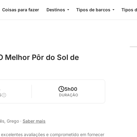
Coisas para fazer
Destinos
Tipos de barcos
Tipos d
O Melhor Pôr do Sol de
8
5h00
S
DURAÇÃO
lês, Grego
·
Saber mais
 excelentes avaliações e comprometido em fornecer