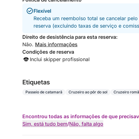
custo-benefício e uma experiência incrível. O
melhor dia em Santorini!
Flexível
Receba um reembolso total se cancelar pelo
reserva (excluindo taxas de serviço e comis
Direito de desistência para esta reserva:
Não.
Mais informações
Condições de reserva
Inclui skipper profissional
Etiquetas
Passeio de catamarã
Cruzeiro ao pôr do sol
Cruzeiro româ
Encontrou todas as informações de que precisav
Sim, está tudo bem
/
Não, falta algo