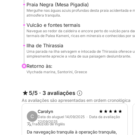
Isto é mais do que um passeio de barco — é um l
Praia Negra (Mesa Pigadia)
pores do sol mais deslumbrantes do mundo.
Mergulhe nas águas azuis profundas desta praia acidentada e 
atmosfera tranquila.
Transfer do hotel (ida e volta) incluído.
Vulcão e fontes termais
Navegue ao redor da caldeira e ancore perto do vulcão para d
termais de Palea Kameni, ricas em minerais e conhecidas por s
Menu de petiscos, frutas
Refrigerantes, cervejas e vinho de Santorini à vo
Ilha de Thirassia
Jantar (Salada grega, pão grego, molho tzatziki, b
Uma parada na ilha selvagem e intocada de Thirassia oferece u
simplesmente aprecie a vista de sua paisagem deslumbrante.
frango ou carne de porco, camarão saganaki, ca
batatas, sobremesa).
Retorno às:
Vlychada marina, Santorini, Greece
Outras opções/extras:
Sob consulta: Menu vegetariano, vegano ou sem 
5/5
·
3 avaliações
Bebidas alcoólicas premium à sua escolha (cobra
As avaliações são apresentadas em ordem cronológica
Peixe fresco/Lagosta (cobrança à parte)
Ajustes no passeio ao seu gosto
Carolyn
Serviços especiais: Sob consulta.
C
Data do aluguel 14/09/2025 · Data da avaliação
22/09/2025
Traduzido de Inglês
Nota: O itinerário pode sofrer alterações depen
Da navegação tranquila à operação tranquila,