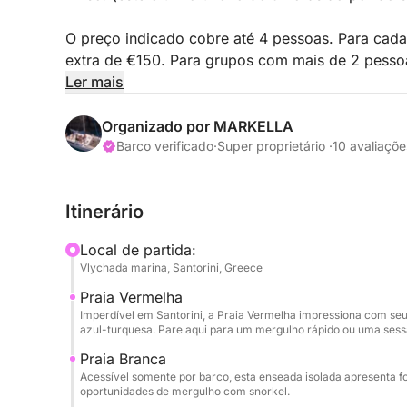
O preço indicado cobre até 4 pessoas. Para cada
extra de €150. Para grupos com mais de 2 pesso
um orçamento personalizado.
Ler mais
Deixe o dia se fundir com o Mar Egeu enquanto 
Organizado por MARKELLA
sol, partindo do Porto de Vlychada, em Santorin
Barco verificado
·
Super proprietário ·
10 avaliaçõe
vulcânica, praias icônicas e os pores do sol mai
Itinerário
Este cruzeiro de 5 horas foi pensado para casai
os destaques da costa da ilha durante a hora dour
Local de partida:
Vermelha, Branca e Preta de Santorini, às fontes 
Vlychada marina, Santorini, Greece
Thirassia — tudo isso enquanto o sol começa a se
Praia Vermelha
Imperdível em Santorini, a Praia Vermelha impressiona com se
Relaxe com uma taça de vinho, mergulhe em águas
azul-turquesa. Pare aqui para um mergulho rápido ou uma sessã
deixe-se encantar pelas cores das Cíclades. Um c
Praia Branca
transfer do hotel garantem uma noite tranquila e l
Acessível somente por barco, esta enseada isolada apresenta 
oportunidades de mergulho com snorkel.