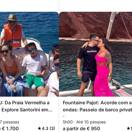
 Da Praia Vermelha a
Fountaine Pajot: Acorde com a
: Explore Santorini em
ondas: Passeio de barco priva
-
a particular
matinal saindo de Vlychada
 7 pessoas
5h00 · Até 10 pessoas
e € 1.700
a partir de € 950
4.3 (3)