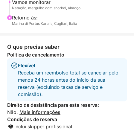
escondidas da região, e absorva a magia desta baía
Vamos monitorar
Natação, mergulho com snorkel, almoço
tranquila.
Retorno às:
Após o mergulho, desfrute de um almoço sardo
Marina di Portus Karalis, Cagliari, Italia
preparado na hora a bordo: fregola de frutos do
mar ou cuscuz de legumes, seguido de doces
tradicionais e café. Relaxe no convés, sinta o vento
O que precisa saber
nas velas e deixe-se levar pelo ritmo do mar.
Política de cancelamento
Flexível
À tarde, navegue de volta ao Porto de Cagliari,
Receba um reembolso total se cancelar pelo
rodeado por vistas deslumbrantes e memórias
menos 24 horas antes do início da sua
inesquecíveis de um dia perfeito no mar.
reserva (excluindo taxas de serviço e
comissão).
Direito de desistência para esta reserva:
Não.
Mais informações
Condições de reserva
Inclui skipper profissional