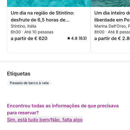
Um dia na região de Stintino:
Um dia inteiro d
desfrute de 6,5 horas de
liberdade em Po
Stintino, Itália
Marina Dell'Orso, P
exploração a bordo de uma
6h30 · Até 10 pessoas
8h00 · Até 8 pess
lancha de 14 metros.
a partir de € 620
a partir de € 2.
4.8 (63)
Etiquetas
Passeio de barco à vela
Encontrou todas as informações de que precisava
para reservar?
Sim, está tudo bem
/
Não, falta algo