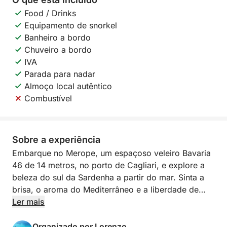
Food / Drinks
Equipamento de snorkel
Banheiro a bordo
Chuveiro a bordo
IVA
Parada para nadar
Almoço local autêntico
Combustível
Sobre a experiência
Embarque no Merope, um espaçoso veleiro Bavaria
46 de 14 metros, no porto de Cagliari, e explore a
beleza do sul da Sardenha a partir do mar. Sinta a
brisa, o aroma do Mediterrâneo e a liberdade de
uma verdadeira aventura à vela pelo Golfo dos
Ler mais
Anjos.
Organizado por Lorenzo