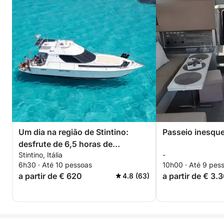
Um dia na região de Stintino:
Passeio inesque
desfrute de 6,5 horas de
Stintino, Itália
-
exploração a bordo de uma
6h30 · Até 10 pessoas
10h00 · Até 9 pes
lancha de 14 metros.
a partir de € 620
a partir de € 3.
4.8 (63)