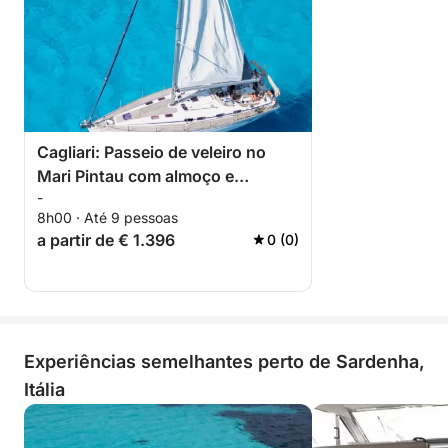
Uma experiência privada, emocionante e relaxante
para descobrir a costa mais fascinante da Sardenha,
até chegar à magia de Mari Pintau.
Cagliari: Passeio de veleiro no
Mari Pintau com almoço e
-
mergulho com snorkel.
8h00 · Até 9 pessoas
a partir de € 1.396
0 (0)
Experiências semelhantes perto de Sardenha,
Itália