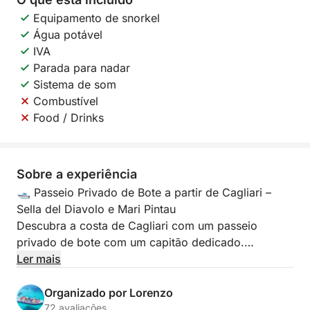
Equipamento de snorkel
Água potável
IVA
Parada para nadar
Sistema de som
Combustível
Food / Drinks
Sobre a experiência
🛥️ Passeio Privado de Bote a partir de Cagliari –
Sella del Diavolo e Mari Pintau
Descubra a costa de Cagliari com um passeio
privado de bote com um capitão dedicado.
Ler mais
A bordo do nosso bote de 7,85 metros com motor
de 300 hp, com capacidade para até 11 pessoas,
Organizado por Lorenzo
você desfrutará de uma experiência única de
72 avaliações