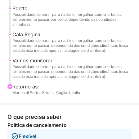
paragem em Mari Pintau, uma das praias mais
Poetto
espetaculares do sul da Sardenha, famosa pelas
Possibilidade de parar para nadar e mergulhar com snorkel ou
suas águas turquesa e reflexos "pintados".
simplesmente passar por perto, dependendo das condições
climáticas.
🏝️ Itinerário Recomendado
Cala Regina
Partindo do Porto de Cagliari, navegaremos pelos
Possibilidade de parar para nadar e mergulhar com snorkel ou
simplesmente passar, dependendo das condições climáticas (essa
locais mais emblemáticos da costa:
parada está incluída apenas no aluguel de dia inteiro).
Vamos monitorar
🌿 Cala Fighera – Falésias selvagens e águas
Possibilidade de parar para nadar e mergulhar com snorkel ou
esmeraldas.
simplesmente passar, dependendo das condições climáticas (essa
parada está incluída apenas no aluguel de dia inteiro).
🌊 Calamosca – Uma baía abrigada, perfeita para
Retorno às:
um mergulho relaxante.
Marina di Portus Karalis, Cagliari, Italia
⛰️ Sella del Diavolo – O emblema de Cagliari,
admirado a partir do mar.
O que precisa saber
Política de cancelamento
🏖️ Poetto – A praia emblemática da cidade.
Flexível