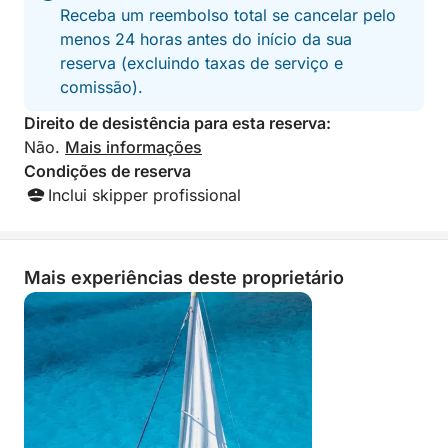
💙 Mari Pintau – "O mar pintado": areia branca e
Receba um reembolso total se cancelar pelo
águas que se assemelham a uma pintura (incluído
menos 24 horas antes do início da sua
apenas na opção de Dia Inteiro).
reserva (excluindo taxas de serviço e
comissão).
Durante o cruzeiro, faremos diversas paradas para
Direito de desistência para esta reserva:
nadar e mergulhar com snorkel nos locais mais
Não.
Mais informações
belos, escolhidos de acordo com as condições do
Condições de reserva
vento e do mar.
Inclui skipper profissional
📍 Ponto de Partida
O passeio parte do Porto de Cagliari, facilmente
Mais experiências deste proprietário
acessível a pé, de carro ou de táxi.
Você receberá a localização exata e instruções
detalhadas após a reserva.
🌅 Experimente Cagliari pelo mar, com
exclusividade.