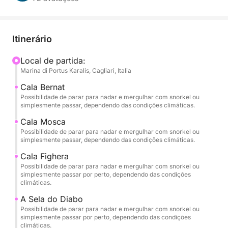
adrenalina, relaxamento e vistas deslumbrantes.
Apenas você, seus companheiros de viagem e o
mar cristalino do Golfo degli Angeli.
Itinerário
🌊 Uma Experiência Exclusiva e Personalizável
Local de partida:
Marina di Portus Karalis, Cagliari, Italia
Você pode escolher o horário de sua preferência —
manhã, tarde ou pôr do sol — e, dependendo do
Cala Bernat
horário escolhido, desfrutará de um itinerário
Possibilidade de parar para nadar e mergulhar com snorkel ou
simplesmente passar, dependendo das condições climáticas.
diferente, elaborado para garantir o máximo
conforto e as melhores condições do mar.
Cala Mosca
Possibilidade de parar para nadar e mergulhar com snorkel ou
simplesmente passar, dependendo das condições climáticas.
O passeio é 100% privado, ideal para casais,
Cala Fighera
famílias ou pequenos grupos que desejam descobrir
Possibilidade de parar para nadar e mergulhar com snorkel ou
a costa de Cagliari com liberdade e total
simplesmente passar por perto, dependendo das condições
privacidade.
climáticas.
A Sela do Diabo
Se desejar prolongar a sua experiência, pode optar
Possibilidade de parar para nadar e mergulhar com snorkel ou
simplesmente passar por perto, dependendo das condições
pelo passeio de dia inteiro, que inclui também uma
climáticas.