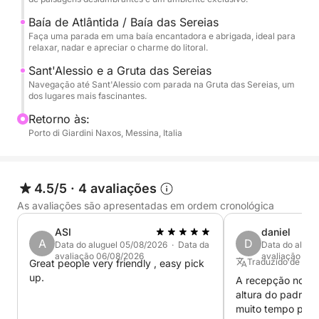
charme e atmosfera. A excursão inclui paradas para
Baía de Atlântida / Baía das Sereias
nadar, relaxar e praticar snorkeling antes de retornar
Faça uma parada em uma baía encantadora e abrigada, ideal para
após um dia inteiro dedicado a descobrir o mar
relaxar, nadar e apreciar o charme do litoral.
mais bonito da costa de Taormina.
Sant'Alessio e a Gruta das Sereias
Navegação até Sant'Alessio com parada na Gruta das Sereias, um
dos lugares mais fascinantes.
Retorno às:
Porto di Giardini Naxos, Messina, Italia
4.5/5
·
4 avaliações
As avaliações são apresentadas em ordem cronológica
ASI
daniel
A
D
Data do aluguel 05/08/2026 · Data da
Data do alugu
avaliação 06/08/2026
avaliação 23/
Traduzido de Fra
Great people very friendly , easy pick
up.
A recepção no ba
altura do padrão
muito tempo proc