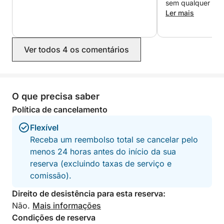
sem qualquer ajud
check-in foi apre
Ler mais
serviço de emerg
apenas um pequen
gelo. As atividad
Ver todos 4 os comentários
serviço prestado
decepcionado; já 
muito melhores em
O que precisa saber
Política de cancelamento
Flexível
Receba um reembolso total se cancelar pelo
menos 24 horas antes do início da sua
reserva (excluindo taxas de serviço e
comissão).
Direito de desistência para esta reserva:
Não.
Mais informações
Condições de reserva