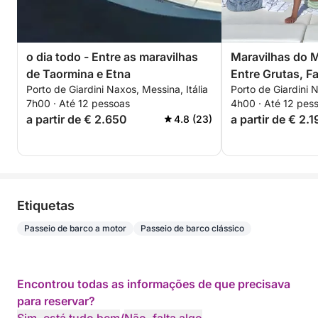
o dia todo - Entre as maravilhas
Maravilhas do M
de Taormina e Etna
Entre Grutas, Fa
Porto de Giardini Naxos, Messina, Itália
Porto de Giardini N
Mergulho com S
7h00 · Até 12 pessoas
4h00 · Até 12 pes
Taormina
a partir de € 2.650
a partir de € 2.1
4.8 (23)
Etiquetas
Passeio de barco a motor
Passeio de barco clássico
Encontrou todas as informações de que precisava
para reservar?