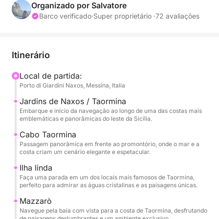
relaxando e contemplando paisagens inesquecíveis.
Organizado por Salvatore
Barco verificado
·
Super proprietário ·
72 avaliações
A navegação começa em direção a Capo Taormina
e Isola Bella, símbolos icônicos deste litoral, onde o
mar cristalino encontra uma paisagem dramática e
Itinerário
atemporal. Aqui, a costa oferece cores vibrantes,
enseadas pitorescas e vistas perfeitas para um
Local de partida:
Porto di Giardini Naxos, Messina, Italia
mergulho ou para simplesmente relaxar à beira-mar.
Jardins de Naxos / Taormina
O passeio continua em direção a Mazzarò e à
Embarque e início da navegação ao longo de uma das costas mais
emblemáticas e panorâmicas do leste da Sicília.
esplêndida Baía de Atlantis, também conhecida
como Baía das Sereias, um recanto exclusivo e
Cabo Taormina
Passagem panorâmica em frente ao promontório, onde o mar e a
refinado onde a natureza se funde com a elegância
costa criam um cenário elegante e espetacular.
da baía. As águas cristalinas e o ambiente isolado
Ilha linda
tornam esta parada particularmente evocativa
Faça uma parada em um dos locais mais famosos de Taormina,
durante o dia.
perfeito para admirar as águas cristalinas e as paisagens únicas.
Mazzarò
Finalmente, chegamos a Sant'Alessio, passando pela
Navegue pela baía com vista para a costa de Taormina, desfrutando
pitoresca Gruta das Sereias, um lugar rico em
de paisagens deslumbrantes e um ambiente exclusivo.