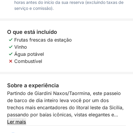
horas antes do início da sua reserva (excluindo taxas de
serviço e comissão).
O que está incluído
Frutas frescas da estação
Vinho
Água potável
Combustível
Sobre a experiência
Partindo de Giardini Naxos/Taormina, este passeio
de barco de dia inteiro leva você por um dos
trechos mais encantadores do litoral leste da Sicília,
passando por baías icônicas, vistas elegantes e
locais cativantes. Esta experiência foi pensada para
Ler mais
quem deseja passar um dia inteiro curtindo o mar,