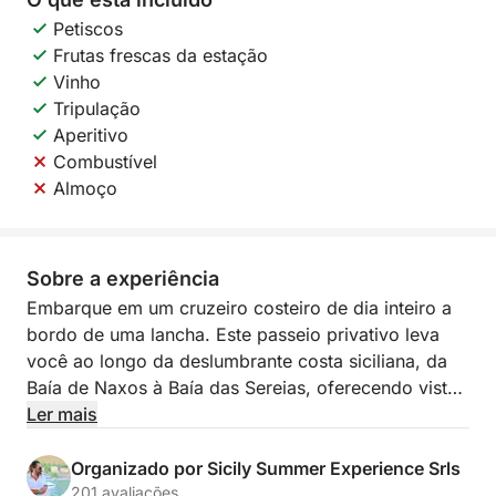
Petiscos
Frutas frescas da estação
Vinho
Tripulação
Aperitivo
Combustível
Almoço
Sobre a experiência
Embarque em um cruzeiro costeiro de dia inteiro a
bordo de uma lancha. Este passeio privativo leva
você ao longo da deslumbrante costa siciliana, da
Baía de Naxos à Baía das Sereias, oferecendo vistas
de tirar o fôlego e tesouros escondidos.
Ler mais
Relaxe e aprecie a beleza do mar enquanto
Organizado por Sicily Summer Experience Srls
descobre lugares pitorescos como a Gruta do Amor,
201 avaliações