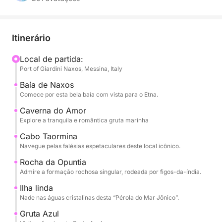
o Cabo Taormina e a Ilha Bella.
Ao longo do dia, você será presenteado com frutas
Itinerário
da estação, petiscos e champanhe, tudo isso
enquanto ouve suas músicas favoritas pelo sistema
Local de partida:
Port of Giardini Naxos, Messina, Italy
de som do barco. O capitão e a tripulação
profissionais garantirão uma viagem tranquila e
Baía de Naxos
segura, permitindo que você relaxe completamente.
Comece por esta bela baía com vista para o Etna.
Caverna do Amor
O passeio inclui:
Explore a tranquila e romântica gruta marinha
- Baía de Naxos - Grotta dell'Amore
Cabo Taormina
-Capo Taormina
Navegue pelas falésias espetaculares deste local icônico.
- Scoglio del Ficodindia
Rocha da Opuntia
-Isola Bella
Admire a formação rochosa singular, rodeada por figos-da-índia.
- Grotta Azzurra
Ilha linda
- Baía de Mazzarò
Nade nas águas cristalinas desta “Pérola do Mar Jônico”.
- Baia delle Sirene
Gruta Azul