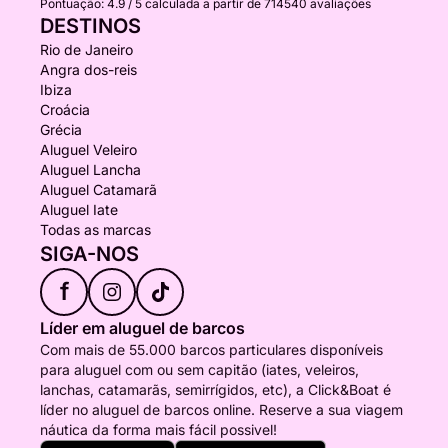
Pontuação:
4.9 / 5
calculada a partir de 714540 avaliações
DESTINOS
Rio de Janeiro
Angra dos-reis
Ibiza
Croácia
Grécia
Aluguel Veleiro
Aluguel Lancha
Aluguel Catamarã
Aluguel Iate
Todas as marcas
SIGA-NOS
f
Líder em aluguel de barcos
Com mais de 55.000 barcos particulares disponíveis
para aluguel com ou sem capitão (iates, veleiros,
lanchas, catamarãs, semirrígidos, etc), a Click&Boat é
líder no aluguel de barcos online. Reserve a sua viagem
náutica da forma mais fácil possivel!