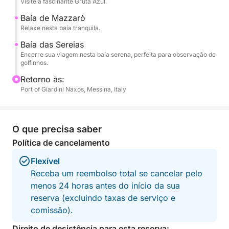
Visite a fascinante Gruta Azul.
Parada opcional no restaurante – Experimente a
autêntica culinária siciliana em um restaurante à
Baía de Mazzarò
beira-mar (não incluído).
Relaxe nesta baía tranquila.
Baía das Sereias
Sinta-se à vontade para trazer sua própria comida a
Encerre sua viagem nesta baía serena, perfeita para observação de
golfinhos.
bordo!
Retorno às:
Port of Giardini Naxos, Messina, Italy
O que precisa saber
Política de cancelamento
Flexível
Receba um reembolso total se cancelar pelo
menos 24 horas antes do início da sua
reserva (excluindo taxas de serviço e
comissão).
Direito de desistência para esta reserva: