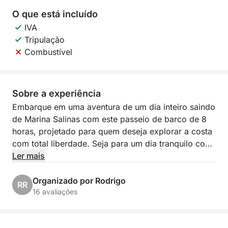
O que está incluído
IVA
Tripulação
Combustível
Sobre a experiência
Embarque em uma aventura de um dia inteiro saindo
de Marina Salinas com este passeio de barco de 8
horas, projetado para quem deseja explorar a costa
com total liberdade. Seja para um dia tranquilo com
os amigos ou um passeio panorâmico com a família,
Ler mais
esta experiência lhe dará tempo e espaço para
aproveitar o Mediterrâneo do seu jeito.
Organizado por Rodrigo
RR
16 avaliações
Navegue ao longo da costa, ancore em baías
tranquilas e dê mergulhos refrescantes em águas