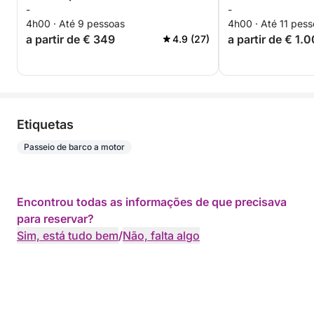
-
-
Cava premium - TUDO INCLUSO
Torrevieja
4h00 · Até 9 pessoas
4h00 · Até 11 pes
a partir de € 349
a partir de € 1.
4.9 (27)
Etiquetas
Passeio de barco a motor
Encontrou todas as informações de que precisava
para reservar?
Sim, está tudo bem
/
Não, falta algo