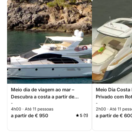
Meio dia de viagem ao mar –
Meio Dia Costa 
Descubra a costa a partir de
Privado com Rote
-
-
Torrevieja
4h00 · Até 11 pessoas
2h00 · Até 11 pes
a partir de € 950
a partir de € 60
5 (1)