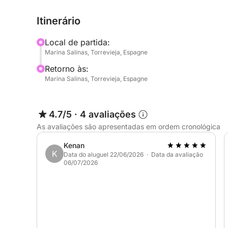
experiente garantirá que seu dia seja personaliz
Itinerário
em busca de relaxamento ou aventura.
Local de partida:
O barco está equipado com todas as comodidades
Marina Salinas, Torrevieja, Espagne
tornar sua viagem o mais confortável possível. Id
Retorno às:
amigos, esta escapadela de meio dia promete me
Marina Salinas, Torrevieja, Espagne
Pronto para descobrir a beleza da Costa Blanca d
4.7/5
·
4 avaliações
As avaliações são apresentadas em ordem cronológica
Kenan
K
Data do aluguel 22/06/2026 · Data da avaliação
06/07/2026