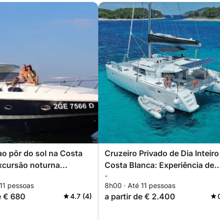
ao pôr do sol na Costa
Cruzeiro Privado de Dia Inteiro
xcursão noturna
Costa Blanca: Experiência de
-
zável de Torrevieja a La
Navegação Personalizada de
 11 pessoas
8h00 · Até 11 pessoas
Tabarca
Torrevieja a Tabarca e La Man
e € 680
a partir de € 2.400
4.7 (4)