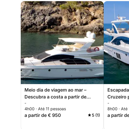
Meio dia de viagem ao mar –
Escapada 
Descubra a costa a partir de
Cruzeiro 
-
-
Torrevieja
saindo de
4h00 · Até 11 pessoas
8h00 · Até
a partir de € 950
a partir d
5 (1)