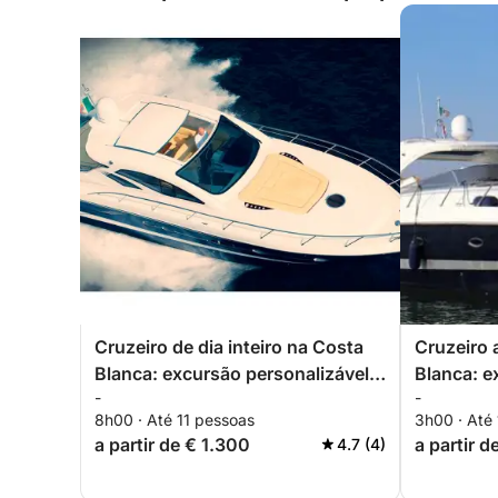
Cruzeiro de dia inteiro na Costa
Cruzeiro 
Blanca: excursão personalizável
Blanca: e
-
-
de Torrevieja a La Manga e
personali
8h00 · Até 11 pessoas
3h00 · Até
Tabarca
Manga e 
a partir de € 1.300
a partir d
4.7 (4)