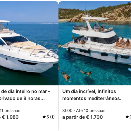
de dia inteiro no mar –
Um dia incrível, infinitos
privado de 8 horas
momentos mediterrâneos.
-
 Marina Salinas
 11 pessoas
8h00 · Até 10 pessoas
e € 1.980
a partir de € 1.700
5 (1)