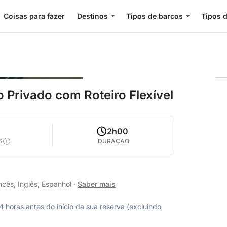
Coisas para fazer
Destinos
Tipos de barcos
Tipos d
o Privado com Roteiro Flexível
2h00
S
DURAÇÃO
cês, Inglês, Espanhol
·
Saber mais
horas antes do início da sua reserva (excluindo