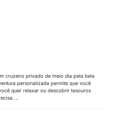
m cruzeiro privado de meio dia pela bela
ventura personalizada permite que você
você quer relaxar ou descobrir tesouros
ecisa.
, você desfrutará de vistas deslumbrantes
s. Ancore na Praia La Mata, nade nas águas
a de Tabarca. Para uma experiência mais
proveite as águas calmas. Seu capitão