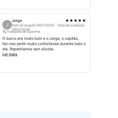
Jorge
J
Data do aluguel 06/07/2024 · Data da avaliação
08/07/2024
Traduzido de Espanhol
O barco era muito bom e o Jorge, o capitão,
fez-nos sentir muito confortáveis durante todo o
dia. Repetiríamos sem dúvida.
Ler mais