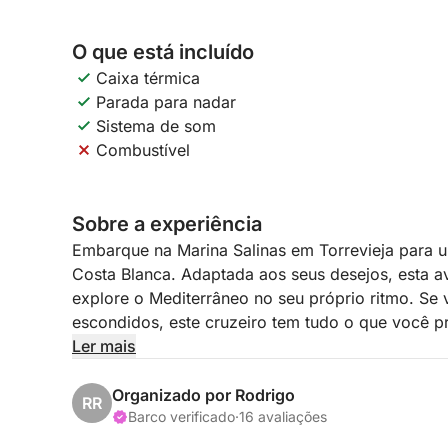
O que está incluído
Caixa térmica
Parada para nadar
Sistema de som
Combustível
Sobre a experiência
Embarque na Marina Salinas em Torrevieja para u
Costa Blanca. Adaptada aos seus desejos, esta a
explore o Mediterrâneo no seu próprio ritmo. Se 
escondidos, este cruzeiro tem tudo o que você pr
Ler mais
A bordo de um barco confortável e bem equipado
da costa e da liberdade de escolher suas parada
Organizado por Rodrigo
RR
cristalinas de Cabo Roig ou visite a pacífica ilh
Barco verificado
·
16 avaliações
serena, navegue até La Manga del Mar Menor e a