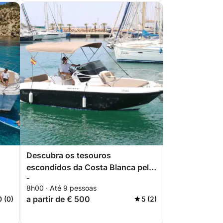
Descubra os tesouros
escondidos da Costa Blanca pelo
-
mar.
8h00 · Até 9 pessoas
a partir de € 500
0 (0)
5 (2)