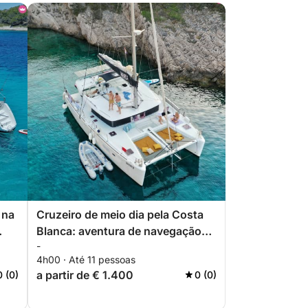
 na
Cruzeiro de meio dia pela Costa
Blanca: aventura de navegação
-
personalizada de Torrevieja a
4h00 · Até 11 pessoas
ga
Tabarca e La Manga
a partir de € 1.400
0 (0)
0 (0)