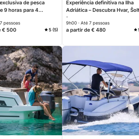
exclusiva de pesca
Experiência definitiva na Ilha
e 9 horas para 4
Adriática – Descubra Hvar, Šol
-
Brač em um dia
 7 pessoas
9h00 · Até 7 pessoas
de € 500
a partir de € 480
5 (5)