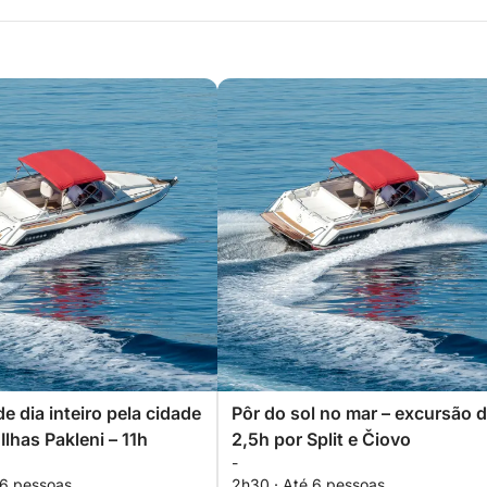
e dia inteiro pela cidade
Pôr do sol no mar – excursão 
Ilhas Pakleni – 11h
2,5h por Split e Čiovo
-
 6 pessoas
2h30 · Até 6 pessoas