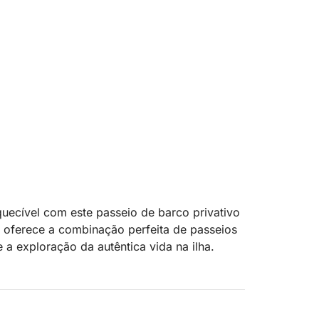
quecível com este passeio de barco privativo
o oferece a combinação perfeita de passeios
a exploração da autêntica vida na ilha.
ilha da Dalmácia, onde você pode visitar
ou fazer uma parada em uma pitoresca vila
anquila conhecida por sua natureza intocada,