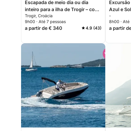
Escapada de meio dia ou dia
Excursão 
inteiro para a ilha de Trogir – com
Azul e So
Trogir, Croácia
-
ou sem capitão
9h00 · Até 7 pessoas
8h00 · Até
a partir de € 340
a partir d
4.9 (43)