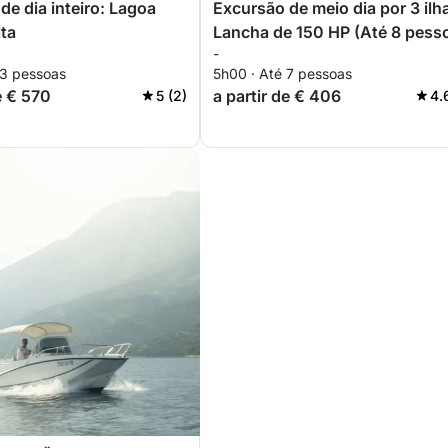
de dia inteiro: Lagoa
Excursão de meio dia por 3 ilh
lta
Lancha de 150 HP (Até 8 pess
-
combustível não incluído)
 3 pessoas
5h00 · Até 7 pessoas
e € 570
a partir de € 406
5 (2)
4.