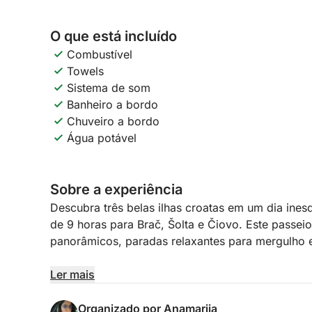
O que está incluído
Combustível
Towels
Sistema de som
Banheiro a bordo
Chuveiro a bordo
Água potável
Sobre a experiência
Descubra três belas ilhas croatas em um dia ines
de 9 horas para Brač, Šolta e Čiovo. Este passei
panorâmicos, paradas relaxantes para mergulho e 
O dia começa com um cruzeiro até Brač, a maior 
Ler mais
baías encantadoras, nadar em águas cristalinas 
costeira. De lá, seguimos para Šolta, uma ilha tr
Organizado por Anamarija