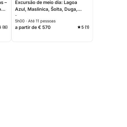
as –
Excursão de meio dia: Lagoa
oas,
Azul, Maslinica, Šolta, Duga,
-
Čiovo
5h00 · Até 11 pessoas
a partir de € 570
6 (6)
5 (1)