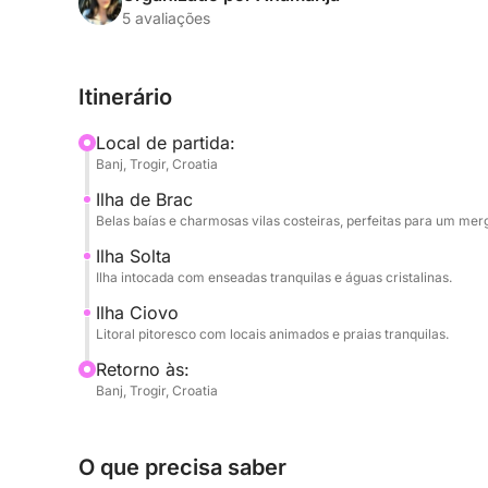
enseadas escondidas e vilas de pescadores tradic
5 avaliações
um mergulho tranquilo ou passear à beira-mar.
Itinerário
À tarde, o passeio continua até a Ilha de Čiovo, 
relaxar em baías tranquilas ou fazer uma parada
Local de partida:
delicioso almoço local. O capitão personalizará o
Banj, Trogir, Croatia
garantindo um equilíbrio perfeito entre relaxamen
Ilha de Brac
Belas baías e charmosas vilas costeiras, perfeitas para um mer
Com muitas opções para nadar, tomar sol e vist
passeio é ideal para viajantes que querem vivenc
Ilha Solta
Ilha intocada com enseadas tranquilas e águas cristalinas.
relaxante e confortável de um dia inteiro.
Ilha Ciovo
Litoral pitoresco com locais animados e praias tranquilas.
Retorno às:
Banj, Trogir, Croatia
O que precisa saber