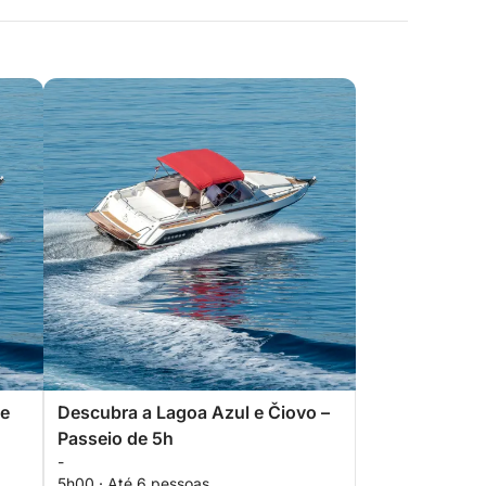
de
Descubra a Lagoa Azul e Čiovo –
Passeio de 5h
-
5h00 · Até 6 pessoas