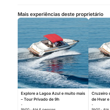
Mais experiências deste proprietário
Explore a Lagoa Azul e muito mais
Cruzeiro d
– Tour Privado de 9h
de Hvar e 
-
-
9h00 · Até 6 pessoas
9h00 · Até