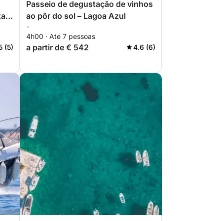
Passeio de degustação de vinhos
ta e
ao pôr do sol – Lagoa Azul
-
4h00 · Até 7 pessoas
a partir de € 542
5 (5)
4.6 (6)