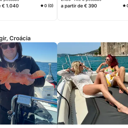
e € 1.040
a partir de € 390
0 (0)
ir, Croácia