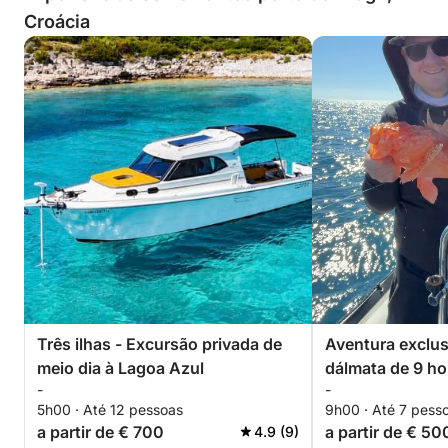
Croácia
Três ilhas - Excursão privada de
Aventura exclus
meio dia à Lagoa Azul
dálmata de 9 ho
-
-
pessoas
5h00 · Até 12 pessoas
9h00 · Até 7 pess
a partir de € 700
a partir de € 50
4.9 (9)