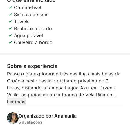
Combustível
Sistema de som
Towels
Banheiro a bordo
Água potável
Chuveiro a bordo
Sobre a experiência
Passe o dia explorando três das ilhas mais belas da
Croácia neste passeio de barco privativo de 9
horas, visitando a famosa Lagoa Azul em Drvenik
Veliki, as praias de areia branca de Vela Rina em
Drvenik Mali e o litoral deslumbrante de Čiovo.
Ler mais
A aventura começa na Lagoa Azul, uma baía
Organizado por Anamarija
deslumbrante conhecida por suas águas cristalinas
5 avaliações
turquesa e fundo de areia branca. É o lugar perfeito