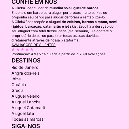
CONFIE EM NÓS
A Click&Boat é líder de
mundial no aluguel de barcos.
Encontre um barco para alugar por preços muito baixos ou
proponha seu barco para alugar de forma a rentabilizá-lo.
A Click&Boat propõe o aluguel
de veleiros, barcos a motor, semi
rígidos, barcaças, catamarãs e jet skis.
Escolha a duração do
seu aluguel com total flexibilidade (dia, semana,...) e contate o
proprietário do barco para tirar todas as suas dúvidas
diretamente através de nossa plataforma.
AVALIAÇÕES DE CLIENTES
Pontuação:
4.9 / 5
calculada a partir de 712391 avaliações
DESTINOS
Rio de Janeiro
Angra dos-reis
Ibiza
Croácia
Grécia
Aluguel Veleiro
Aluguel Lancha
Aluguel Catamarã
Aluguel Iate
Todas as marcas
SIGA-NOS