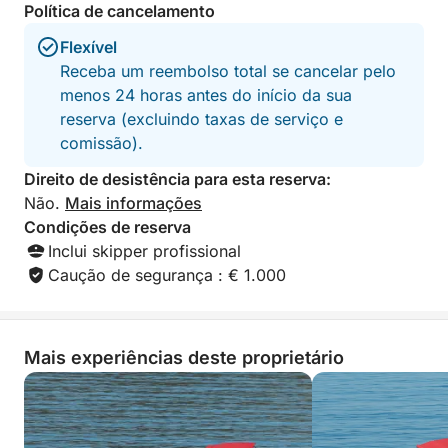
Adriático, tudo a um ritmo tranquilo e com o
Política de cancelamento
conforto de um barco privado.
Flexível
Receba um reembolso total se cancelar pelo
menos 24 horas antes do início da sua
reserva (excluindo taxas de serviço e
comissão).
Direito de desistência para esta reserva:
Não.
Mais informações
Condições de reserva
Inclui skipper profissional
Caução de segurança : € 1.000
Mais experiências deste proprietário