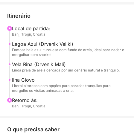
para nadar, mergulhar com snorkel ou simplesmente
flutuar no mar Adriático. Depois de aproveitar a
Itinerário
lagoa, seguimos para a Praia de Vela Rina em
Drvenik Mali, uma rara praia de areia cercada por
Local de partida:
Banj, Trogir, Croatia
uma natureza tranquila — um local ideal para
relaxar, tomar sol ou dar um longo mergulho.
Lagoa Azul (Drvenik Veliki)
Famosa baía azul-turquesa com fundo de areia, ideal para nadar e
mergulhar com snorkel.
À tarde, a viagem continua para a Ilha de Čiovo,
onde o litoral oferece uma mistura de baías
Vela Rina (Drvenik Mali)
Linda praia de areia cercada por um cenário natural e tranquilo.
tranquilas e charmosas vilas à beira-mar.
Dependendo das suas preferências, o capitão pode
Ilha Ciovo
levá-lo a áreas à beira-mar mais animadas,
Litoral pitoresco com opções para paradas tranquilas para
mergulho ou visitas animadas à orla.
enseadas isoladas para um último mergulho ou um
restaurante à beira-mar para um almoço tardio.
Retorno às:
Banj, Trogir, Croatia
Este passeio é perfeito para viajantes que procuram
um dia relaxante para nadar, tomar sol e descobrir
alguns dos locais costeiros mais bonitos do
O que precisa saber