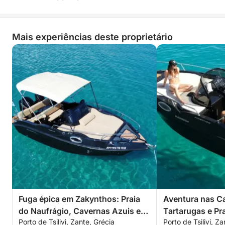
Mais experiências deste proprietário
Fuga épica em Zakynthos: Praia
Aventura nas C
do Naufrágio, Cavernas Azuis e
Tartarugas e Pra
Porto de Tsilivi, Zante, Grécia
Porto de Tsilivi, Z
Encontro com Tartarugas (4
Escapada de 3 