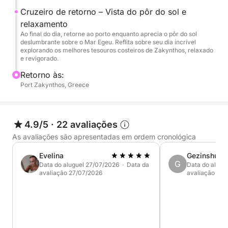
Cruzeiro de retorno – Vista do pôr do sol e
relaxamento
Ao final do dia, retorne ao porto enquanto aprecia o pôr do sol
deslumbrante sobre o Mar Egeu. Reflita sobre seu dia incrível
explorando os melhores tesouros costeiros de Zakynthos, relaxado
e revigorado.
Retorno às:
Port Zakynthos, Greece
4.9/5
·
22 avaliações
As avaliações são apresentadas em ordem cronológica
Evelina
Gezinshuis
G
Data do aluguel 27/07/2026 · Data da
Data do alugu
avaliação 27/07/2026
avaliação 11/