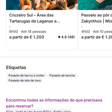
Cruzeiro Sul – Área das
Passeio ao pôr d
Tartarugas de Laganas e
Zakynthos | Miz
-
-
Cavernas de Keri
6h00 · Até 18 pessoas
4h00 · Até 10 pes
a partir de € 1.200
a partir de € 1.
4.8 (48)
Etiquetas
Passeio de barco a motor
Passeio de lancha
Passeio de iate de luxo
Encontrou todas as informações de que precisava
para reservar?