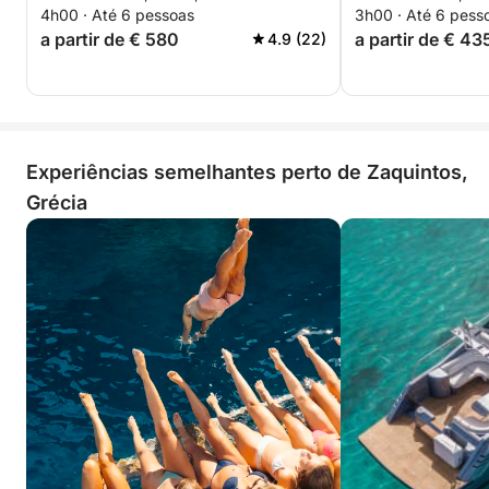
4h00 · Até 6 pessoas
3h00 · Até 6 pess
horas) Barco novinho em folha
novinho em folh
a partir de € 580
a partir de € 43
4.9 (22)
2025
Experiências semelhantes perto de Zaquintos,
Grécia