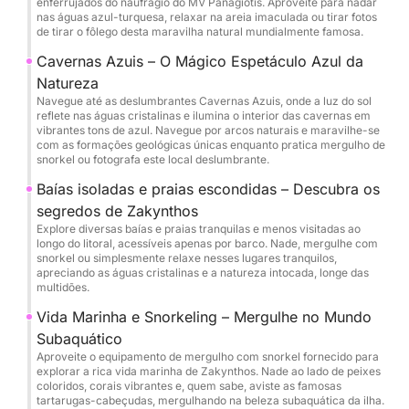
enferrujados do naufrágio do MV Panagiotis. Aproveite para nadar
nas águas azul-turquesa, relaxar na areia imaculada ou tirar fotos
de tirar o fôlego desta maravilha natural mundialmente famosa.
Cavernas Azuis – O Mágico Espetáculo Azul da
Natureza
Navegue até as deslumbrantes Cavernas Azuis, onde a luz do sol
reflete nas águas cristalinas e ilumina o interior das cavernas em
vibrantes tons de azul. Navegue por arcos naturais e maravilhe-se
com as formações geológicas únicas enquanto pratica mergulho de
snorkel ou fotografa este local deslumbrante.
Baías isoladas e praias escondidas – Descubra os
segredos de Zakynthos
Explore diversas baías e praias tranquilas e menos visitadas ao
longo do litoral, acessíveis apenas por barco. Nade, mergulhe com
snorkel ou simplesmente relaxe nesses lugares tranquilos,
apreciando as águas cristalinas e a natureza intocada, longe das
multidões.
Vida Marinha e Snorkeling – Mergulhe no Mundo
Subaquático
Aproveite o equipamento de mergulho com snorkel fornecido para
explorar a rica vida marinha de Zakynthos. Nade ao lado de peixes
coloridos, corais vibrantes e, quem sabe, aviste as famosas
tartarugas-cabeçudas, mergulhando na beleza subaquática da ilha.