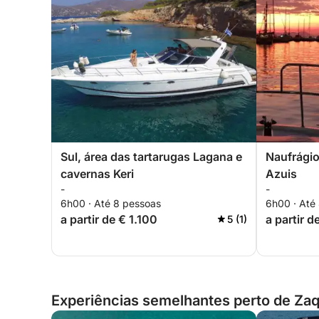
Sul, área das tartarugas Lagana e
Naufrágio
cavernas Keri
Azuis
-
-
6h00 · Até 8 pessoas
6h00 · Até
a partir de € 1.100
a partir d
5 (1)
Experiências semelhantes perto de Zaq