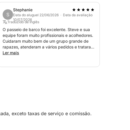
Stephanie
mero, será cobrada uma taxa adicional de
S
Data do aluguel 22/06/2026 · Data da avaliação
10/07/2026
Traduzido de Inglês
O passeio de barco foi excelente. Steve e sua
equipe foram muito profissionais e acolhedores.
Cuidaram muito bem de um grupo grande de
rapazes, atenderam a vários pedidos e trataram
os meninos com muito carinho. Tornaram toda a
Ler mais
viagem muito agradável e eu definitivamente
recomendaria reservar com eles no futuro.
ada, exceto taxas de serviço e comissão.