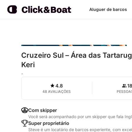
Aluguer de barcos
Cruzeiro Sul – Área das Tartar
Keri
-
4.8
1
48 AVALIAÇÕES
PESSOA
Com skipper
Você será acompanhado por um skipper que fala Ing
Super proprietário
Steve é um locatário de barcos experiente, com exc