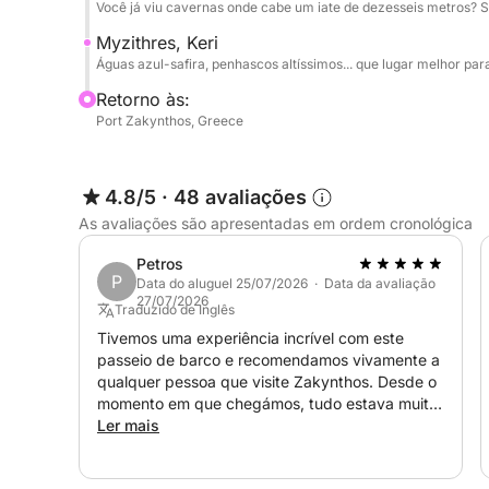
Você já viu cavernas onde cabe um iate de dezesseis metros? Se
retorna ao porto após um dia verdadeiramente 
elegantes e paisagens excepcionais.
Myzithres, Keri
Águas azul-safira, penhascos altíssimos... que lugar melhor pa
Este iate é ideal para cruzeiros diários de até 
Retorno às:
skipper e anfitriã, oferecendo também acomoda
Port Zakynthos, Greece
pernoite. Os espaços externos são projetados ta
entretenimento, apresentando um amplo teto rígido
áreas sombreadas, uma plataforma de banho hidrá
4.8/5
·
48 avaliações
gelo, minicozinha, ducha externa e espaçosas áre
As avaliações são apresentadas em ordem cronológica
Petros
No interior, o iate combina estilo refinado com o
P
Data do aluguel 25/07/2026 · Data da avaliação
cabines master lindamente decoradas, com banhei
27/07/2026
Traduzido de Inglês
separadas, criam uma atmosfera convidativa e el
Tivemos uma experiência incrível com este
totalmente equipada, um salão elegante, amplo 
passeio de barco e recomendamos vivamente a
sistema de água doce e entretenimento a bordo.
qualquer pessoa que visite Zakynthos. Desde o
projetado, este iate oferece uma combinação perf
momento em que chegámos, tudo estava muito
bem organizado e confortável. O iate era
Ler mais
inesquecíveis ao redor de Zakynthos.
espaçoso, limpo e perfeito para um dia
relaxante no mar. O capitão e a tripulação foram
Atenção!