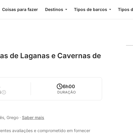
Coisas para fazer
Destinos
Tipos de barcos
Tipos d
ugas de Laganas e Cavernas de
8
6h00
S
DURAÇÃO
lês, Grego
·
Saber mais
elentes avaliações e comprometido em fornecer