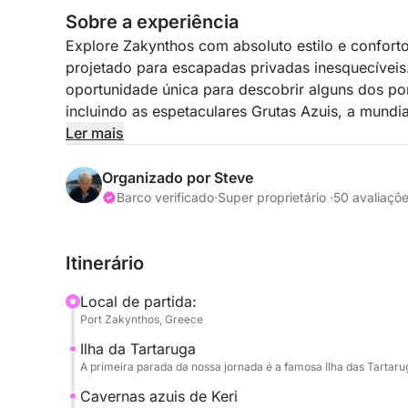
Sobre a experiência
Explore Zakynthos com absoluto estilo e confort
projetado para escapadas privadas inesquecíveis
oportunidade única para descobrir alguns dos pon
incluindo as espetaculares Grutas Azuis, a mund
protegidas da Baía de Laganas, lar do primeiro 
Ler mais
áreas de nidificação mais importantes do Medite
caretta), espécie ameaçada de extinção.
Organizado por Steve
Barco verificado
·
Super proprietário ·
50 avaliaçõ
Sua experiência começa às 9h no porto principal
profissional o receberá a bordo para um dia ded
Itinerário
sem esforço. Enquanto navega pela costa deslumb
águas cristalinas, praias escondidas e uma atmo
Local de partida:
escolha, tudo isso enquanto admira a beleza do M
Port Zakynthos, Greece
Ilha da Tartaruga
Para aqueles que desejam elevar ainda mais a e
A primeira parada da nossa jornada é a famosa Ilha das Tartarug
uma taverna tradicional à beira-mar, onde você po
qualidade e sabores autênticos em um belo cenár
Cavernas azuis de Keri