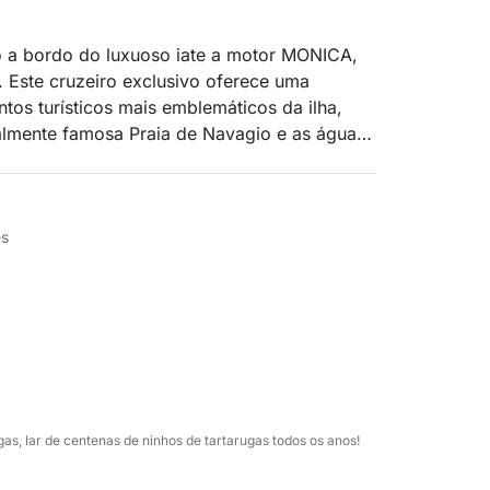
o a bordo do luxuoso iate a motor MONICA,
. Este cruzeiro exclusivo oferece uma
tos turísticos mais emblemáticos da ilha,
ialmente famosa Praia de Navagio e as águas
Parque Nacional Marinho da Grécia e uma das
rrâneo para a tartaruga-cabeçuda (Caretta
es
 de Zakynthos, onde uma tripulação
icado ao relaxamento, à natação e ao luxo
rante da ilha, você poderá desfrutar de
sfera personalizada com música à sua
ar Jônico na privacidade do seu iate.
xperiência, o almoço pode ser organizado em
as, lar de centenas de ninhos de tartarugas todos os anos!
derá desfrutar de culinária local de alta
io com vista para o mar. Às 15h, você