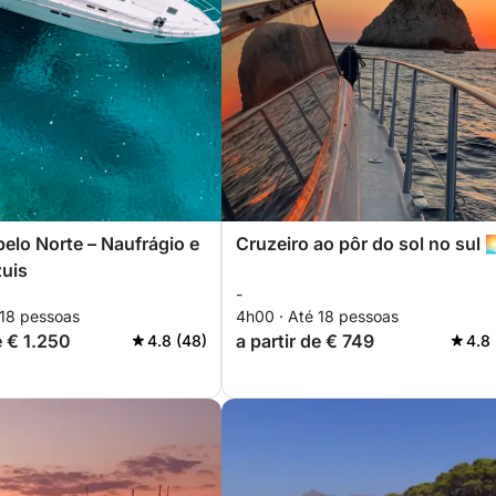
pelo Norte – Naufrágio e
Cruzeiro ao pôr do sol no sul 
uis
-
 18 pessoas
4h00 · Até 18 pessoas
e € 1.250
a partir de € 749
4.8 (48)
4.8 