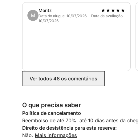
extremamente simpáticos, profissionais e
acolhedores. Garantiram que todos estivessem
Moritz
O preço exibido é para 12 pessoas. Após esse nú
confortáveis e bem cuidados durante toda a
M
Data do aluguel 10/07/2026 · Data da avaliação
viagem, criando um ambiente realmente
75€ por pessoa.
10/07/2026
agradável. Visitámos locais belíssimos, tivemos
bastante tempo para nadar e relaxar, e toda a
O combustível não está incluído no preço!
experiência foi exatamente como esperávamos.
Ver todos 48 os comentários
O que precisa saber
Política de cancelamento
Reembolso de até 70%, até 10 dias antes da cheg
Direito de desistência para esta reserva:
Não.
Mais informações