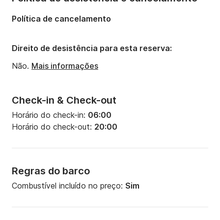
Número de camas:
1
Política de cancelamento
Número de banheiros:
2
Potência do motor:
1200cv
Direito de desistência para esta reserva:
Não.
Mais informações
Check-in & Check-out
Horário do check-in:
06:00
Horário do check-out:
20:00
Regras do barco
Combustível incluído no preço:
Sim