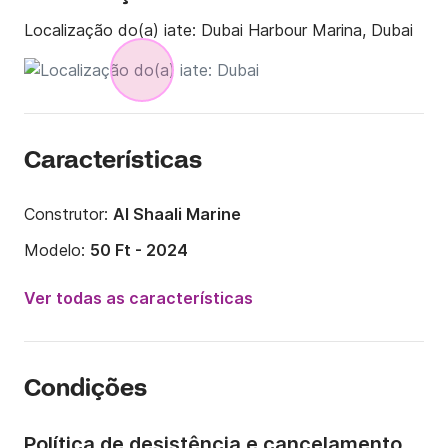
Localização do(a) iate:
Dubai Harbour Marina, Dubai
Características
Construtor:
Al Shaali Marine
Modelo:
50 Ft - 2024
Ano:
2023
Ver todas as características
Comprimento:
15m
Capacidade a bordo:
15 pessoas
Condições
Tripulação:
3 membros
Número de cabines:
3
Política de desistência e cancelamento