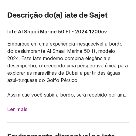
Descrição do(a) iate de Sajet
Iate Al Shaali Marine 50 Ft - 2024 1200cv
Embarque em uma experiência inesquecível a bordo 
do deslumbrante Al Shaali Marine 50 ft, modelo 
2024. Este iate moderno combina elegância e 
desempenho, oferecendo uma perspectiva única para 
explorar as maravilhas de Dubai a partir das águas 
azul-turquesa do Golfo Pérsico.

Assim que você subir a bordo, será recebido por uma 
atmosfera de luxo e sofisticação. Com amplos 
espaços ao ar livre e um convés superior que 
Ler mais
proporciona vistas panorâmicas da deslumbrante 
costa de Dubai, você se sentirá como se estivesse 
navegando em seu próprio paraíso flutuante.
