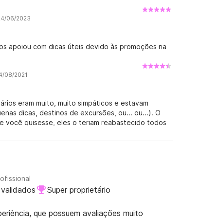
 24/06/2023
nos apoiou com dicas úteis devido às promoções na
14/08/2021
tários eram muito, muito simpáticos e estavam
nas dicas, destinos de excursões, ou... ou...). O
e você quisesse, eles o teriam reabastecido todos
m Mali Lošinj às vezes você tem que esperar uma
arco por 13 dias. Perfeito para passeios de um dia e
i, mas tecnicamente estava perfeitamente bem.
 era perfeito para nos divertir. Posso recomendar o
 de botas sofisticada, se você quiser, terá que
ofissional
las férias maravilhosas com um barco legal...
 validados
Super proprietário
periência, que possuem avaliações muito