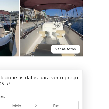
Ver as fotos
lecione as datas para ver o preço
4.6
(
2
)
as:
Início
Fim