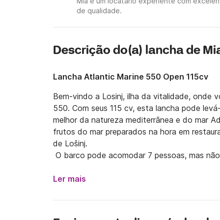
Mia é um locatário experiente com excelen
de qualidade.
Descrição do(a) lancha de Mi
Lancha Atlantic Marine 550 Open 115cv
Bem-vindo a Losinj, ilha da vitalidade, onde 
550. Com seus 115 cv, esta lancha pode levá-l
melhor da natureza mediterrânea e do mar Adr
frutos do mar preparados na hora em restaura
de Lošinj.

 O barco pode acomodar 7 pessoas, mas não se
necessário. O preço do skipper é de 50€ por di
barco dispõe de capota bimini, GPS e bússola
Ler mais
vidas para adultos e crianças, lanternas de si
para zona de banhos de sol, escadas e rádio 