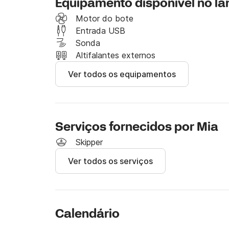
Equipamento disponível no l
Antes da sua chegada, certifique-se de nos 
faltante ou qualquer dúvida que você possa t
Motor do bote
Entrada USB
Sonda
Altifalantes externos
Ver todos os equipamentos
Serviços fornecidos por Mia
Skipper
Ver todos os serviços
Calendário