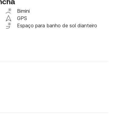
ancha
enviar uma mensagem para qualquer informação 
er, estamos ansiosos para ouvir de você!
Bimini
GPS
Espaço para banho de sol dianteiro