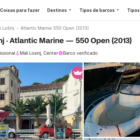
Coisas para fazer
Destinos
Tipos de barcos
Tipos
 Lošinj
Atlantic Marine 550 Open (2013)
nj · Atlantic Marine — 550 Open (2013)
issional
Mali Losinj, Center
Barco verificado