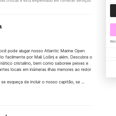
tes críticas e está empenhado em fornecer serviços
a
Voc
você pode alugar nosso Atlantic Marine Open 
o facilmente por Mali Lošinj e além. Descubra o 
iático cristalino, bem como saboreie peixes e 
ntes locais em inúmeras ilhas menores ao redor 
 esqueça de incluir o nosso capitão, se 
a e é pago em dinheiro no final do aluguer. O 
, equipamentos de segurança, coletes salva-
nalização, kit de primeiros socorros, almofadas 
com leitor de CD.
