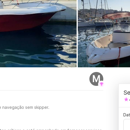
M
Se
e navegação sem skipper.
Dat