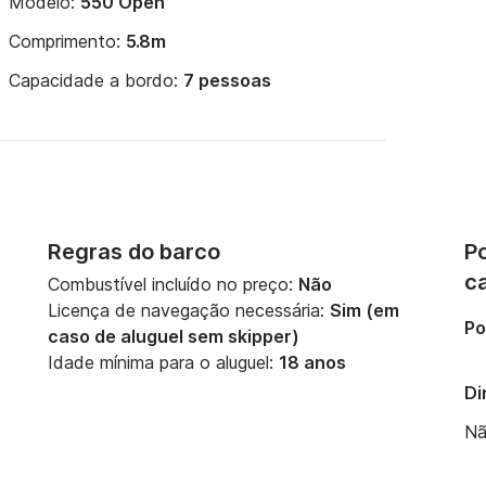
Modelo:
550 Open
Comprimento:
5.8m
Capacidade a bordo:
7 pessoas
Regras do barco
Po
c
Combustível incluído no preço:
Não
Licença de navegação necessária:
Sim (em
Po
caso de aluguel sem skipper)
Idade mínima para o aluguel:
18 anos
Di
Nã