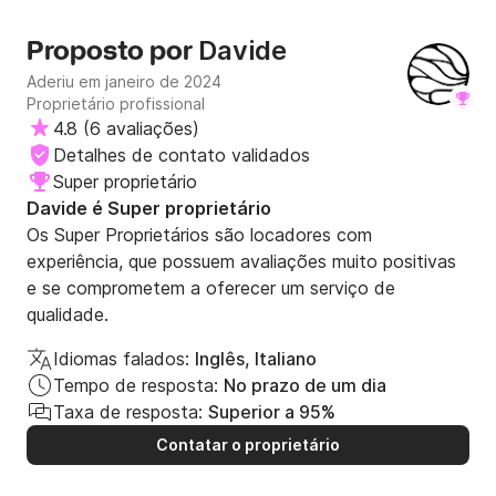
claramente experiente e competente, o que nos deu total
confiança durante toda a viagem. Quando chegamos,
Davide
Proposto por
ficamos agradavelmente surpresos ao descobrir que a
Aderiu em janeiro de 2024
tripulação já havia providenciado nossas compras — um
Proprietário profissional
toque atencioso que facilitou muito a acomodação. Toda a
4.8
(
6 avaliações
)
tripulação foi relaxada, profissional e incrivelmente
Detalhes de contato validados
atenciosa. O catamarã em si estava impecável — muito
limpo e bem conservado, o que tornou toda a experiência
Super proprietário
ainda mais confortável e agradável. O serviço a bordo foi
Davide é Super proprietário
impecável, e a rota que Davide escolheu para nós foi
Os Super Proprietários são locadores com
absolutamente perfeita — linda, tranquila e cheia de
experiência, que possuem avaliações muito positivas
paradas inesquecíveis. Ficou claro que ele se preocupou
e se comprometem a oferecer um serviço de
muito em tornar nossa experiência especial.
Recomendamos 100% esta experiência a qualquer pessoa
qualidade.
que esteja procurando uma aventura de navegação única
e tranquila. Obrigado a Davide e à equipe por tornar nossa
Idiomas falados:
Inglês, Italiano
viagem tão memorável!
Tempo de resposta:
No prazo de um dia
Taxa de resposta:
Superior a 95%
Contatar o proprietário