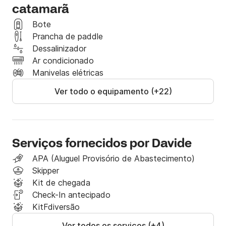
para tornar cada momento das suas férias mágico!

catamarã
Bote
Contacte-nos para mais informações!

Prancha de paddle
Estamos esperando por você a bordo do Veryta!
Dessalinizador
Ar condicionado
Manivelas elétricas
Ver todo o equipamento (+22)
Serviços fornecidos por Davide
APA (Aluguel Provisório de Abastecimento)
Skipper
Kit de chegada
Check-In antecipado
KitFdiversão
Ver todos os serviços (+4)