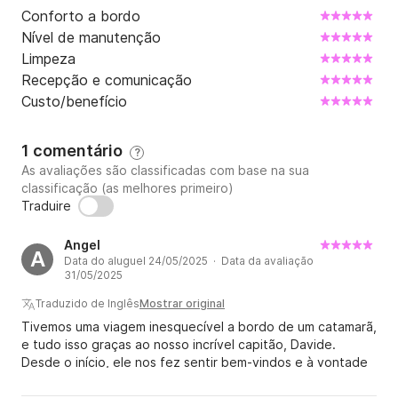
Conforto a bordo
Nível de manutenção
Limpeza
Recepção e comunicação
Custo/benefício
1 comentário
?
As avaliações são classificadas com base na sua
classificação (as melhores primeiro)
Traduire
Angel
A
Data do aluguel 24/05/2025 · Data da avaliação
31/05/2025
Traduzido de Inglês
Mostrar original
Tivemos uma viagem inesquecível a bordo de um catamarã,
e tudo isso graças ao nosso incrível capitão, Davide.
Desde o início, ele nos fez sentir bem-vindos e à vontade
— não apenas como hóspedes, mas como família. Ele não
só foi extremamente simpático e acolhedor, como também