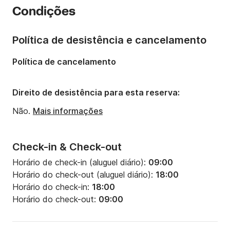
Condições
Número de camas:
8
Número de banheiros:
4
Política de desistência e cancelamento
Comprimento:
12.8m
Política de cancelamento
Largura:
7m
Calado:
1.35m
Direito de desistência para esta reserva:
Potência do motor:
114cv
Não.
Mais informações
Check-in & Check-out
Horário de check-in (aluguel diário):
09:00
Horário do check-out (aluguel diário):
18:00
Horário do check-in:
18:00
Horário do check-out:
09:00