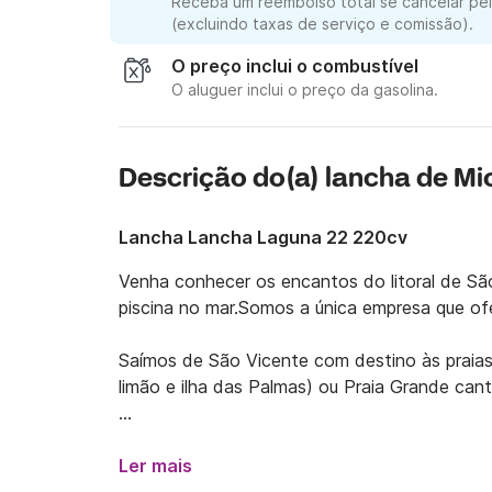
Receba um reembolso total se cancelar pel
(excluindo taxas de serviço e comissão).
O preço inclui o combustível
O aluguer inclui o preço da gasolina.
Descrição do(a) lancha de Mi
Lancha Lancha Laguna 22 220cv
Venha conhecer os encantos do litoral de Sã
piscina no mar.Somos a única empresa que ofe
Saímos de São Vicente com destino às praias 
limão e ilha das Palmas) ou Praia Grande cant
Temos capacidade de 8 pessoas incluindo chu
flutuante e a Piscina no Mar
Ler mais