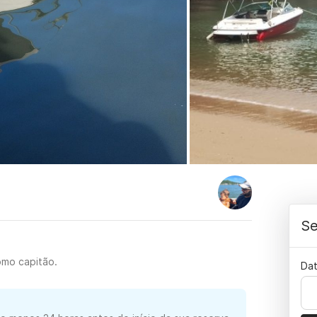
Se
omo capitão.
Dat