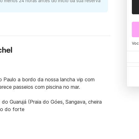
o menos 24 horas antes do início da sua reserva
Voc
chel
o Paulo a bordo da nossa lancha vip com 
rece passeios com piscina no mar.

do Guarujá (Praia do Góes, Sangava, cheira 
o do forte 

rrasqueira a bordo, som Bluetooth, espaguete 