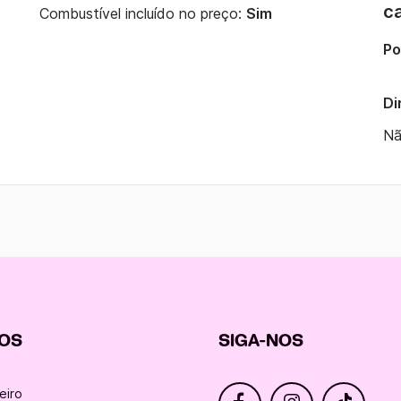
c
Combustível incluído no preço:
Sim
Po
Di
Nã
NOS
SIGA-NOS
eiro