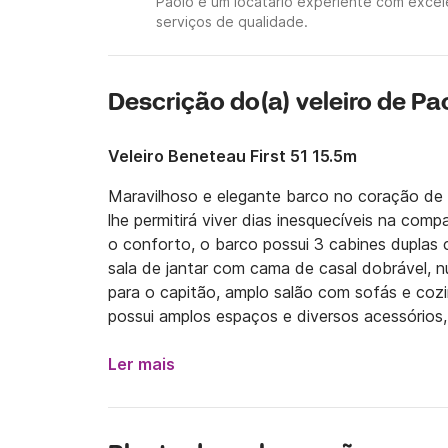
Paolo é um locatário experiente com excel
serviços de qualidade.
Descrição do(a) veleiro de Pa
Veleiro Beneteau First 51 15.5m
Maravilhoso e elegante barco no coração de C
lhe permitirá viver dias inesquecíveis na com
o conforto, o barco possui 3 cabines duplas
sala de jantar com cama de casal dobrável, 
para o capitão, amplo salão com sofás e cozi
possui amplos espaços e diversos acessórios,
com ducha, amplo toldo para sol e excelente
tender de 3 metros 5cv, stand up paddle, lenç
Ler mais
indicado!! Não perca a oportunidade de descob
Amalfitana com Capri e Sorrento, admirando a
únicos custos não incluídos e a cargo dos uti