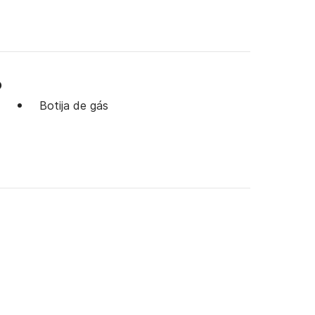
o
Botija de gás