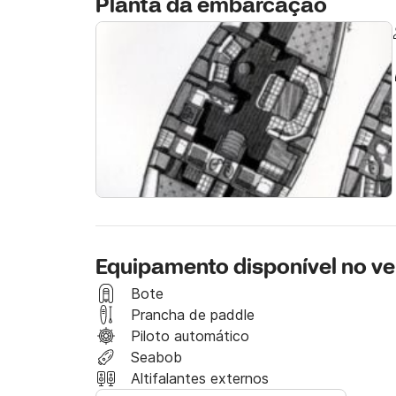
Planta da embarcação
gasóleo e de provisões que ficarão ao seu cri
cozinheiro, conhece cada centímetro do litor
lhe fortes emoções inesquecíveis, não perca 
ficará satisfeito.
Equipamento disponível no ve
Bote
Prancha de paddle
Piloto automático
Seabob
Altifalantes externos