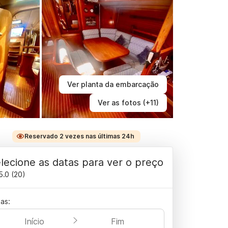
Ver planta da embarcação
Ver as fotos (+11)
Reservado 2 vezes nas últimas 24h
lecione as datas para ver o preço
5.0
(
20
)
as:
Início
Fim