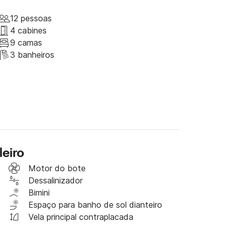
tério. O Capitão, além de ser um bom 
al e saberá deixá-lo à vontade, proporcionando-
12 pessoas
esta maravilhosa oportunidade, com certeza 
4 cabines
9 camas
3 banheiros
leiro
Motor do bote
Dessalinizador
Bimini
Espaço para banho de sol dianteiro
Vela principal contraplacada