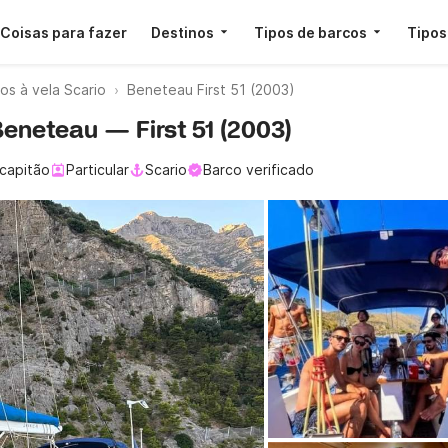
Coisas para fazer
Destinos
Tipos de barcos
Tipos
os à vela Scario
Beneteau First 51 (2003)
Beneteau — First 51 (2003)
capitão
Particular
Scario
Barco verificado