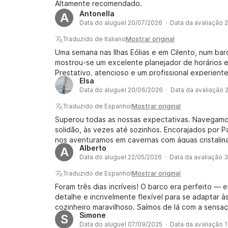
Altamente recomendado.
Antonella
A
Data do aluguel 20/07/2026 · Data da avaliação 
Traduzido de Italiano
Mostrar original
Uma semana nas Ilhas Eólias e em Cilento, num bar
mostrou-se um excelente planejador de horários e
Prestativo, atencioso e um profissional experiente
Elsa
plenamente a experiência e os lugares, sempre o
Data do aluguel 20/06/2026 · Data da avaliação
altamente recomendável e, na nossa opinião, defi
Traduzido de Espanhol
Mostrar original
Superou todas as nossas expectativas. Navegamo
solidão, às vezes até sozinhos. Encorajados por 
nos aventuramos em cavernas com águas cristalina
Alberto
A
levou a praias de areia negra com seixos pretos co
Data do aluguel 22/05/2026 · Data da avaliação 
orientou para as melhores decisões de itinerário
mar permitem que o veleiro atinja todo o seu pote
Traduzido de Espanhol
Mostrar original
AVENTURA.
Foram três dias incríveis! O barco era perfeito —
detalhe e incrivelmente flexível para se adaptar às
cozinheiro maravilhoso. Saímos de lá com a sens
Simone
S
obrigado por tudo!
Data do aluguel 07/09/2025 · Data da avaliação 