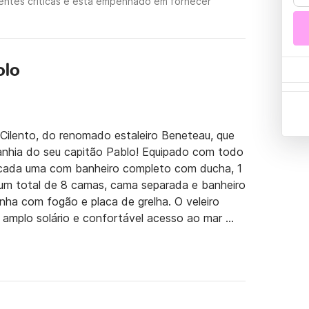
entes críticas e está empenhado em fornecer
olo
ilento, do renomado estaleiro Beneteau, que 
panhia do seu capitão Pablo! Equipado com todo 
 cada uma com banheiro completo com ducha, 1 
num total de 8 camas, cama separada e banheiro 
nha com fogão e placa de grelha. O veleiro 
 amplo solário e confortável acesso ao mar 
 sistema de som com subwoofer. Skipper, 
óis e toalhas estão incluídos no preço 
rir a Costa Cilento, as Ilhas Eólias e a Costa 
 mais bela e famosa das costas italianas. Os 
lizadores são os de atracação nos portos, de 