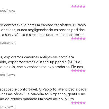
26/07/2026
co confortável e com um capitão fantástico. O Paolo
 destinos, nunca negligenciando os nossos pedidos.
, a sua vivência e simpatia ajudaram-nos a apreciar
ferecendo excelentes conselhos. Em suma,
 26/06/2026
nitivamente uma experiência que vale a pena repetir!
s, exploramos cavernas antigas em completa
Paolo, experimentamos o stand-up paddle (SUP) e
s e azuis, como verdadeiros exploradores. Ele nos
mo azeviche, preparou delícias culinárias e nos
30/05/2026
. Sua experiência em navegação e conhecimento do
ncial. Obrigado, Capitão; com você, a vida é uma
 espaçoso e confortável. O Paolo foi atencioso a cada
 nossas férias. Ele também foi simpático, gentil e um
ação de termos ganhado um novo amigo. Muito
14/09/2025