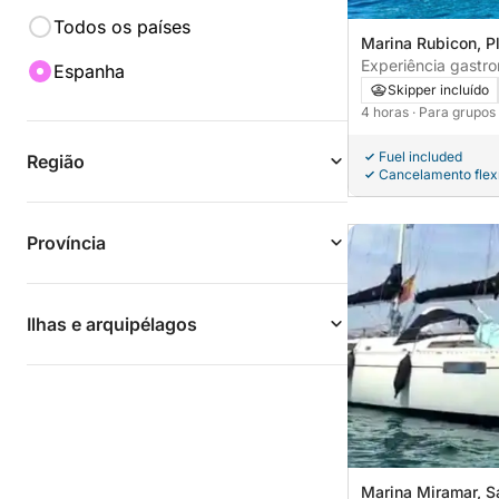
Todos os países
Marina Rubicon, P
Spain
Experiência gastr
Espanha
Iate particular p
Skipper incluído
bordo.
4 horas
· Para grupos
Fuel included
Região
Cancelamento flex
Província
Ilhas e arquipélagos
Marina Miramar, S