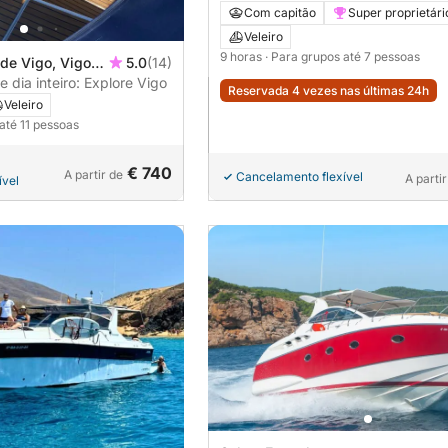
Baiona/Ilhas Cíes/Estuário de Vigo.
Com capitão
Super proprietári
COMBUSTÍVEL INCLUÍDO NO PR
Veleiro
9 horas
· Para grupos até 7 pessoas
de Vigo, Vigo,
5.0
(14)
 dia inteiro: Explore Vigo
Reservada 4 vezes nas últimas 24h
Veleiro
até 11 pessoas
€ 740
A partir de
Cancelamento flexível
A partir
ível