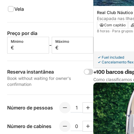
Vela
Real Club Náutico 
Spain
Escapada nas Ilhas
barco particular de
Com capitão
8 horas
· Para grupos 
Preço por dia
Mínimo
Máximo
-
€
€
Fuel included
Cancelamento flex
Reserva instantânea
+100 barcos dis
Book without waiting for owner's
Como classificamos 
confirmation
Número de pessoas
Número de cabines