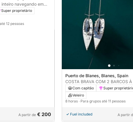
a inteiro navegando em
 de um veleiro.
Super proprietário
 até 12 pessoas
Puerto de Blanes, Blanes, Spain
COSTA BRAVA COM 2 BARCOS À 
para grupos de até 22 pessoas, 8
Com capitão
Super proprietári
Veleiro
8 horas
· Para grupos até 11 pessoas
€ 200
Fuel included
A partir de
A partir 