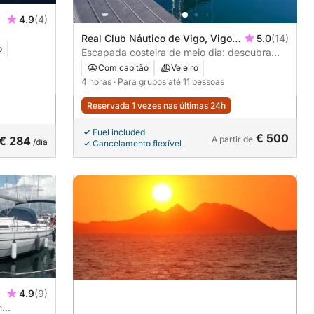
4.9
(4)
Real Club Náutico de Vigo, Vigo,
5.0
(14)
o
Spain
Escapada costeira de meio dia: descubra
Vigo a partir do mar
Com capitão
Veleiro
4 horas
· Para grupos até 11 pessoas
Reservada 1 vezes nas últimas 24h
Fuel included
€ 500
€ 284
A partir de
/dia
Cancelamento flexível
4.9
(9)
m