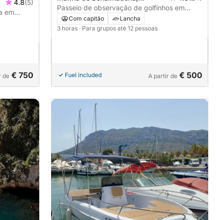
4.8
(5)
Benalmádena, Espagne
Passeio de observação de golfinhos em
ha em
Benalmádena
Com capitão
Lancha
3 horas
· Para grupos até 12 pessoas
€ 750
€ 500
Fuel included
r de
A partir de