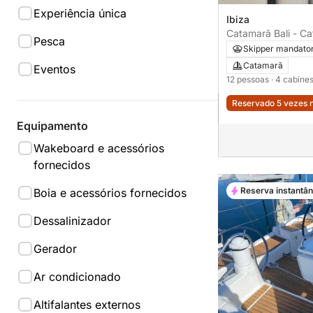
Experiência única
Ibiza
Catamarã Bali - Ca
Pesca
Skipper mandato
Catamarã
Eventos
12 pessoas
· 4 cabine
Reservado 5 vezes n
Equipamento
Wakeboard e acessórios
fornecidos
Reserva instantâ
Boia e acessórios fornecidos
Dessalinizador
Gerador
Ar condicionado
Altifalantes externos