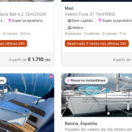
Maó
tana Bali 4.2 13m
(2024)
Veleiro Furia 37 11m
(1985)
ry
Super proprietário
Sem capitão
Super proprietári
Veleiro
s
· 4 camas
· 12.5 m
8 pessoas
· 2 cabines
· 6 camas
· 11 m
as últimas 24h
Reservado 3 vezes nas últimas 24h
€ 1.710
A partir de
/dia
A partir de
nea
Reserva instantânea
Baiona, Espanha
Passeio de veleiro de dia inteiro e