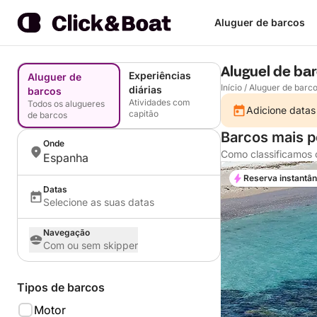
Aluguer de barcos
Aluguel de ba
Experiências
Aluguer de
Início
/
Aluguer de barc
diárias
barcos
Atividades com
Todos os alugueres
Adicione datas
capitão
de barcos
Barcos mais p
Onde
Como classificamos 
Espanha
Reserva instantâ
Datas
Selecione as suas datas
Navegação
Com ou sem skipper
Tipos de barcos
Motor