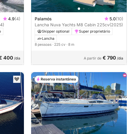
4.9
(4)
Palamós
5.0
(10)
4)
Lancha Nuva Yachts M8 Cabin 225cv
(2025)
o
Skipper optional
Super proprietário
Lancha
8 pessoas
· 225 cv
· 8 m
€ 400
€ 790
/dia
A partir de
/dia
Reserva instantânea