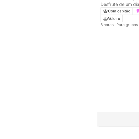
Desfrute de um di
Santa Pola a bordo
Com capitão
Veleiro
8 horas
· Para grupos