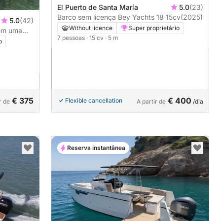
El Puerto de Santa María
5.0
(23)
Barco sem licença Bey Yachts 18 15cv
(2025)
5.0
(42)
Without licence
Super proprietário
 em uma
7 pessoas
· 15 cv
· 5 m
o
€ 375
€ 400
Flexible cancellation
r de
A partir de
/dia
Reserva instantânea