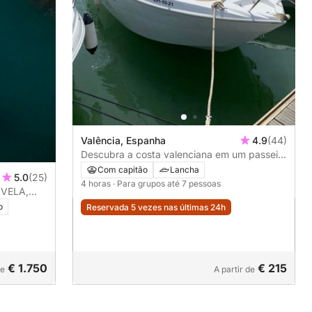
Valência, Espanha
4.9
(44)
Descubra a costa valenciana em um passeio
de 4 horas visitando Port Saplaya, La
Com capitão
Lancha
5.0
(25)
Malvarrosa, Patacona e a Marina de
4 horas
· Para grupos até 7 pessoas
VELA,
Valência. *Combustível incluído
 horas
o
Reservada 5 vezes nas últimas 24h
€ 1.750
€ 215
de
A partir de