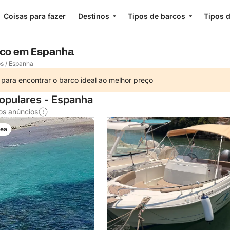
Coisas para fazer
Destinos
Tipos de barcos
Tipos d
rco em Espanha
os
/
Espanha
 para encontrar o barco ideal ao melhor preço
opulares - Espanha
os anúncios
nea