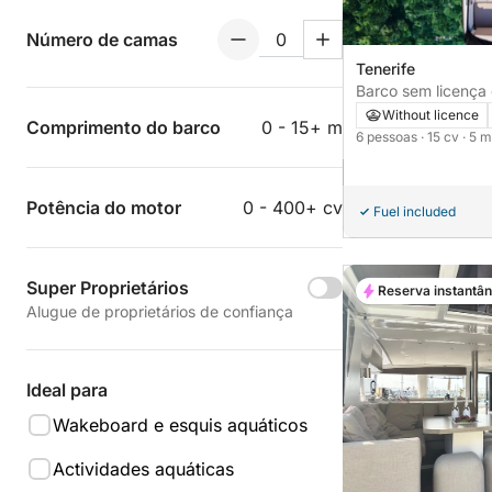
Número de camas
Tenerife
Barco sem licença compass 160e
15cv
Without licence
Comprimento do barco
0 - 15+ m
6 pessoas
· 15 cv
· 5 m
Potência do motor
0 - 400+ cv
Fuel included
Super Proprietários
Reserva instantâ
Alugue de proprietários de confiança
Ideal para
Wakeboard e esquis aquáticos
Actividades aquáticas