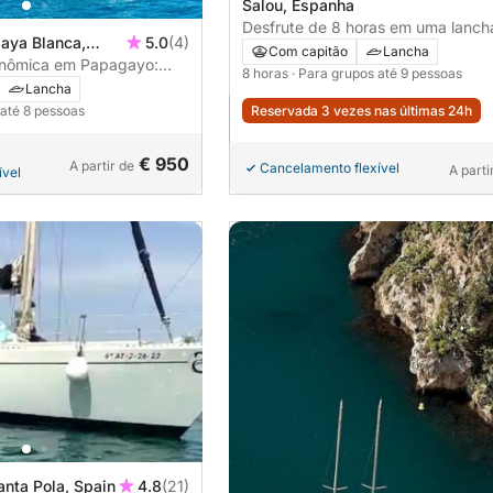
Salou, Espanha
Desfrute de 8 horas em uma lanc
laya Blanca,
5.0
(4)
Salou.
Com capitão
Lancha
onômica em Papagayo:
8 horas
· Para grupos até 9 pessoas
ara Papagayo com almoço a
Lancha
Reservada 3 vezes nas últimas 24h
 até 8 pessoas
€ 950
A partir de
Cancelamento flexível
A parti
ível
anta Pola, Spain
4.8
(21)