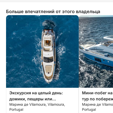
Больше впечатлений от этого владельца
Экскурсия на целый день:
Мини-побег на
домики, пещеры или
тур по побереж
Марина де Vilamoura, Vilamoura,
Марина де Vilamou
необитаемый остров
Portugal
Portugal