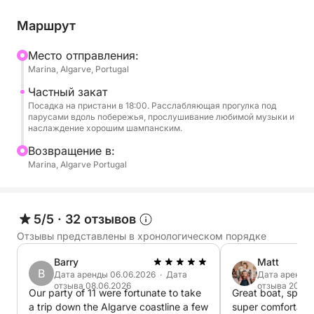
сноркелингом, насладиться бризом и
насладиться освежающими напитками (вино,
Маршрут
пиво, соки, вода) и легкими закусками, которые
подаются на борту. Фоновую музыку можно
Mесто отправления:
Marina, Algarve, Portugal
настроить по вашему вкусу благодаря
профессиональной звуковой системе судна.
Частный закат
Посадка на пристани в 18:00. Расслабляющая прогулка под
парусами вдоль побережья, прослушивание любимой музыки и
Чтобы сделать ваши впечатления еще более
наслаждение хорошим шампанским.
полноценными, мы предлагаем воспользоваться
Bозвращение в:
тендером — небольшой вспомогательной лодкой
Marina, Algarve Portugal
— для исследования скрытых пляжей или более
уединенных и особенных мест, доступных только
по морю.
5/5
·
32 отзывов
Отзывы представлены в хронологическом порядке
Этот тур идеально подходит для пар, компаний
друзей или особых случаев: он сочетает в себе
Barry
Matt
очарование заката и комфорт эксклюзивного
B
Дата аренды 06.06.2026 · Дата
Дата аренды 
отзыва 08.06.2026
отзыва 20.05
обслуживания.
Our party of 11 were fortunate to take
Great boat, space
a trip down the Algarve coastline a few
super comfortable 