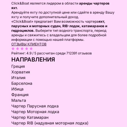
Click&Boat является лидером в области
аренды чартеров
яхт.
Арендуйте яхту по доступной цене или сдайте в аренду Вашу
яхту и получите дополнительный доход.
«Click&Boat» предлагает Вам возможность чартера
яхт,
парусных и моторных суден, RIB-лодок, катамаранов и
гидроциклов.
Выберите тип водного транспорта, период
аренды и свяжитесь с владельцем для более подробной
информации с помощью нашей платформы.
ОТЗЫВЫ КЛИЕНТОВ
Рейтинг:
4.9 / 5
рассчитан среди 712391 отзывов
НАПРАВЛЕНИЯ
Греция
Хорватия
Италия
Барселона
Ибица
Франция
Мальта
Чартер Парусная лодка
Чартер Моторная лодка
Чартер Катамаран
Чартер RIB (надувная моторная лодка)