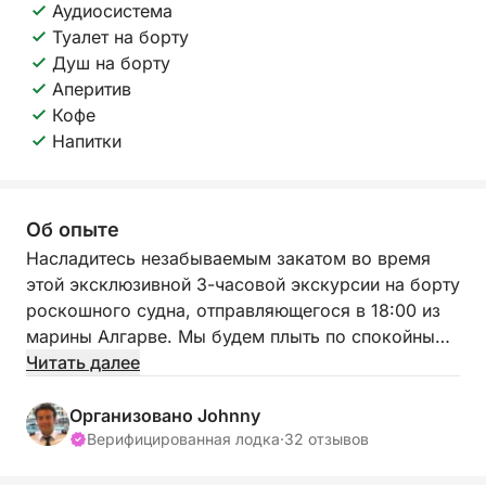
Аудиосистема
Туалет на борту
Душ на борту
Аперитив
Кофе
Напитки
Об опыте
Насладитесь незабываемым закатом во время
этой эксклюзивной 3-часовой экскурсии на борту
роскошного судна, отправляющегося в 18:00 из
марины Алгарве. Мы будем плыть по спокойным
водам Риа-Формозы и окрестностей на закате,
Читать далее
создавая идеальные условия для отдыха,
празднования или просто созерцания.
Организовано Johnny
Верифицированная лодка
·
32 отзывов
Во время экскурсии вы сможете заняться