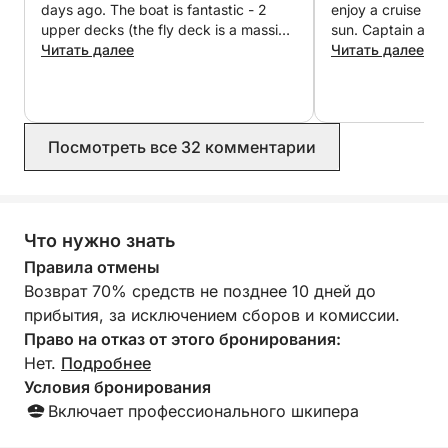
days ago. The boat is fantastic - 2
enjoy a cruise alo
upper decks (the fly deck is a massive
sun. Captain and
benefit), big beds & sofas to lay out
Читать далее
extremely friendl
Читать далее
on, great soundsystem which you can
extra mile to ha
connect your Bluetooth to - endless
drinks we wanted
flow of drinks and service with Master
everyone was com
Skipper Luis offering his insights and
enjoyed the day.
Посмотреть все 32 комментарии
knowledge of land & sea as we went,
his over 60 years of sailing experience
was really interesting to listen to.
Mooring up for a dip in the Atlantic
and Skipper Miguel navigating the
Что нужно знать
caves with some light bites to eat and
Правила отмены
a glass of champagne made this trip
Возврат 70% средств не позднее 10 дней до
one of the best possible afternoons.
Highly recommend the boat & crew to
прибытия, за исключением сборов и комиссии.
anyone thinking of doing the same.
Право на отказ от этого бронирования:
Thanks again to the crew and booking
Нет.
Подробнее
staff.
Условия бронирования
Включает профессионального шкипера