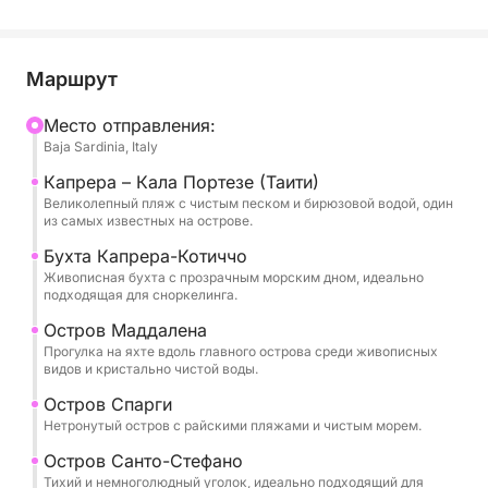
Путешествие начинается в направлении Капреры,
одного из самых очаровательных островов
Маршрут
архипелага, известного своими нетронутыми
Mесто отправления:
пляжами и морем, напоминающим Карибское.
Baja Sardinia, Italy
Здесь расположены одни из самых знаковых
бухт Сардинии, идеально подходящие для
Капрера – Кала Портезе (Таити)
Великолепный пляж с чистым песком и бирюзовой водой, один
купания и сноркелинга.
из самых известных на острове.
Бухта Капрера-Котиччо
Тур продолжается к Ла-Маддалене и острову
Живописная бухта с прозрачным морским дном, идеально
Спарги, где природа остается нетронутой, а
подходящая для сноркелинга.
пляжи предлагают захватывающие дух пейзажи. В
Остров Маддалена
течение дня запланировано несколько остановок
Прогулка на яхте вдоль главного острова среди живописных
для купания и отдыха на борту, где можно
видов и кристально чистой воды.
позагорать и насладиться бирюзовым морем. Во
Остров Спарги
второй половине дня мы возвращаемся на
Нетронутый остров с райскими пляжами и чистым морем.
побережье Коста-Смеральда, плывя вдоль
Остров Санто-Стефано
элегантных и живописных участков береговой
Тихий и немноголюдный уголок, идеально подходящий для