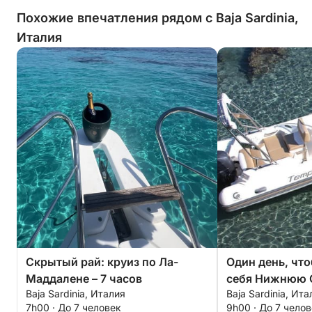
наличия. В целом, у нас остались
Похожие впечатления рядом с Baja Sardinia,
прекрасные впечатления, прежде
Италия
всего благодаря профессионализму
и доброжелательности экипажа.
Скрытый рай: круиз по Ла-
Один день, чт
Маддалене – 7 часов
себя Нижнюю 
Baja Sardinia, Италия
Baja Sardinia, Ита
настоящая дол
7h00 · До 7 человек
9h00 · До 7 чело