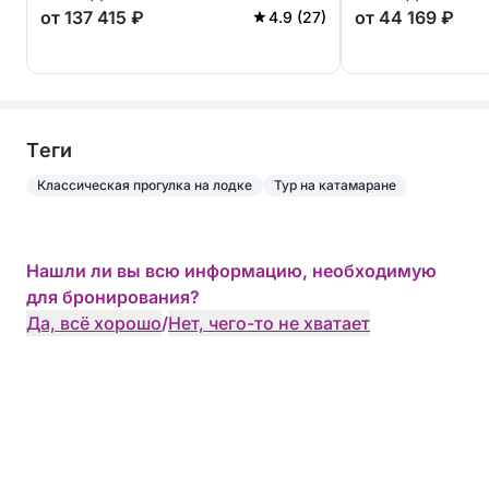
моторной лодк
от 137 415 ₽
от 44 169 ₽
4.9 (27)
Tеги
Классическая прогулка на лодке
Тур на катамаране
Нашли ли вы всю информацию, необходимую
для бронирования?
Да, всё хорошо
/
Нет, чего-то не хватает