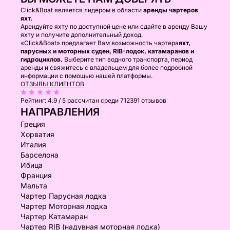
Click&Boat является лидером в области
аренды чартеров
яхт.
Арендуйте яхту по доступной цене или сдайте в аренду Вашу
яхту и получите дополнительный доход.
«Click&Boat» предлагает Вам возможность чартера
яхт,
парусных и моторных суден, RIB-лодок, катамаранов и
гидроциклов.
Выберите тип водного транспорта, период
аренды и свяжитесь с владельцем для более подробной
информации с помощью нашей платформы.
ОТЗЫВЫ КЛИЕНТОВ
Рейтинг:
4.9 / 5
рассчитан среди 712391 отзывов
НАПРАВЛЕНИЯ
Греция
Хорватия
Италия
Барселона
Ибица
Франция
Мальта
Чартер Парусная лодка
Чартер Моторная лодка
Чартер Катамаран
Чартер RIB (надувная моторная лодка)