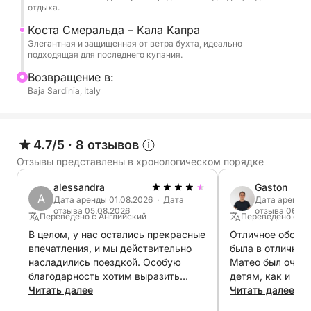
линии, пока не достигнем таких уединенных бухт,
отдыха.
как Кала-Капра и остров Санто-Стефано,
Коста Смеральда – Кала Капра
идеально подходящих для последней остановки
Элегантная и защищенная от ветра бухта, идеально
перед возвращением.
подходящая для последнего купания.
Bозвращение в:
Это незабываемое путешествие, сочетающее в
Baja Sardinia, Italy
себе красоту самых живописных вод архипелага
и элегантность Коста-Смеральда, идеально
подходящее для тех, кто ищет незабываемый
4.7/5
·
8 отзывов
день на яхте.
Отзывы представлены в хронологическом порядке
alessandra
Gaston
A
Дата аренды 01.08.2026 · Дата
Дата аренды 
отзыва 05.08.2026
отзыва 06.07
Переведено с Английский
Переведено с И
В целом, у нас остались прекрасные
Отличное обслу
впечатления, и мы действительно
была в отличном
насладились поездкой. Особую
Матео был очень
благодарность хотим выразить
детям, как и повар. Обще
нашему капитану Алессандро и
Читать далее
Алессандро был
Читать далее
стюарду Матео. Они были
простым. К сожалению, мы не