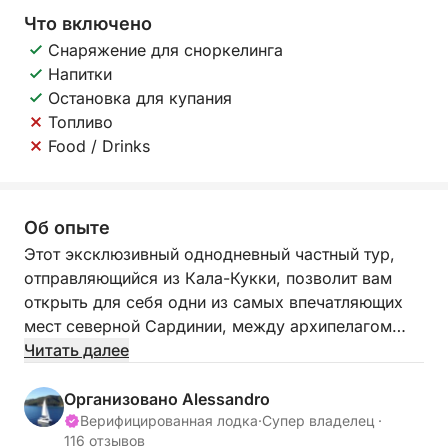
Что включено
Снаряжение для сноркелинга
Напитки
Остановка для купания
Топливо
Food / Drinks
Об опыте
Этот эксклюзивный однодневный частный тур,
отправляющийся из Кала-Кукки, позволит вам
открыть для себя одни из самых впечатляющих
мест северной Сардинии, между архипелагом
Маддалена и побережьем Коста-Смеральда. Этот
Читать далее
день создан для тех, кто хочет насладиться
морем в полной релаксации, среди кристально
Организовано Alessandro
чистых вод, укромных бухт и уникальных
Верифицированная лодка
·
Супер владелец ·
116 отзывов
природных ландшафтов.