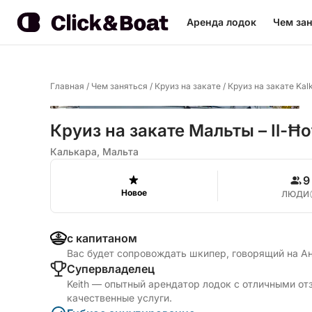
Аренда лодок
Чем зан
Главная
/
Чем заняться
/
Круиз на закате
/
Круиз на закате Kal
Круиз на закате Мальты – Il-Ħo
Калькара, Мальта
9
Новое
ЛЮДИ
с капитаном
Вас будет сопровождать шкипер, говорящий на А
Cупервладелец
Keith — опытный арендатор лодок с отличными от
качественные услуги.