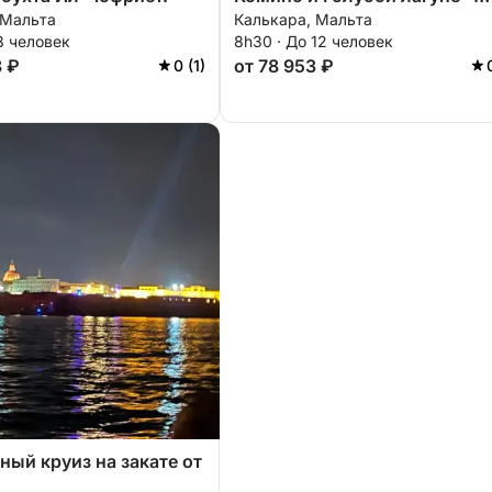
 Мальта
Калькара, Мальта
целый день из Калкары.
8 человек
8h30 · До 12 человек
8 ₽
от 78 953 ₽
0 (1)
ый круиз на закате от