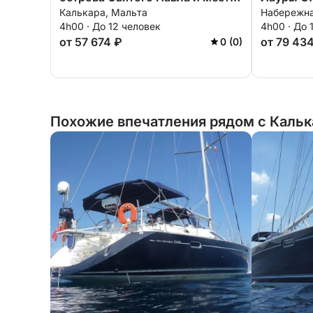
Калькара, Мальта
Набережна
для купания.
4h00 · До 12 человек
4h00 · До 
от 57 674 ₽
от 79 43
0 (0)
Похожие впечатления рядом с Кальк