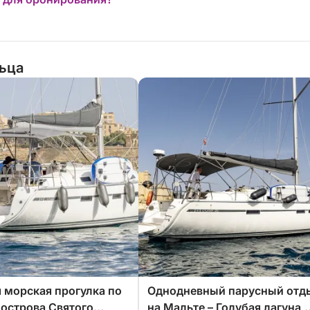
льца
 морская прогулка по
Однодневный парусный отд
 острова Святого
на Мальте – Голубая лагуна,