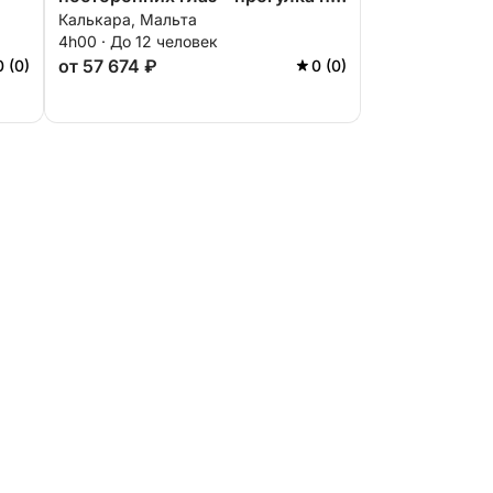
Калькара, Мальта
катере по заливу Иль-Чофриет.
4h00 · До 12 человек
от 57 674 ₽
0 (0)
0 (0)