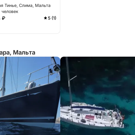
я Тинье, Слима, Мальта
1 человек
4 ₽
5 (1)
ара, Мальта