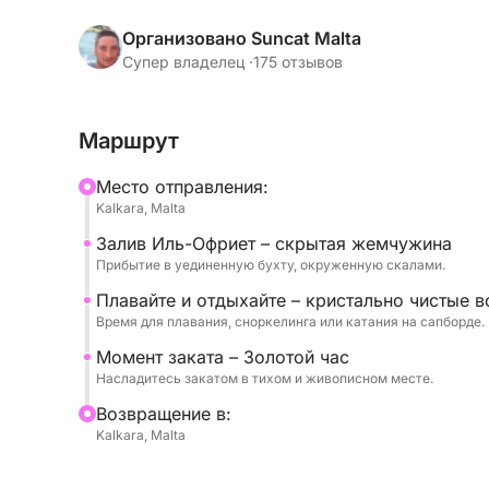
скалами и спокойной атмосферой, вдали от то
Организовано Suncat Malta
Бухта Иль-Хофриет предлагает более уединенн
Супер владелец ·
175 отзывов
подходящее для плавания, сноркелинга или пр
над Средиземным морем.
Маршрут
Когда свет станет золотистым, а береговая ли
Mесто отправления:
аутентичным морским отдыхом, идеально подхо
Kalkara, Malta
ищет более тихого и уединенного отдыха на за
Залив Иль-Офриет – скрытая жемчужина
Прибытие в уединенную бухту, окруженную скалами.
На борту вы найдете все необходимое для ко
воду, снаряжение для сноркелинга и доски дл
Плавайте и отдыхайте – кристально чистые 
Время для плавания, сноркелинга или катания на сапборде.
Доступно на английском языке.
Момент заката – Золотой час
Насладитесь закатом в тихом и живописном месте.
Идеальный выбор для тех, кто ищет более ест
Bозвращение в:
зрелище заката на Мальте.
Kalkara, Malta