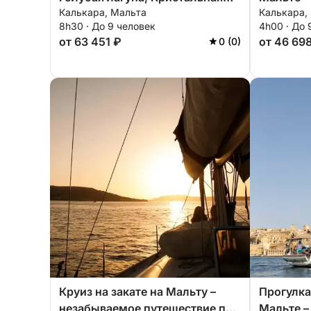
Калькара, Мальта
Калькара,
лагуна и острова Святого
Павла и 
8h30 · До 9 человек
4h00 · До 
Павла.
от 63 451 ₽
от 46 69
0 (0)
Круиз на закате на Мальту –
Прогулка 
незабываемое путешествие по
Мальте –