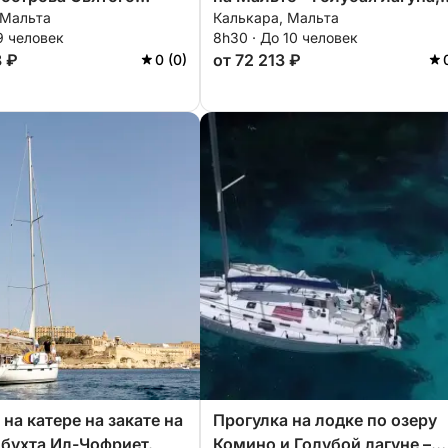
 Мальта
Калькара, Мальта
закат
Комино и Скрытая бухта.
9 человек
8h30 · До 10 человек
8 ₽
от 72 213 ₽
0 (0)
на катере на закате на
Прогулка на лодке по озеру
 бухта Ил-Чофриет.
Комино и Голубой лагуне –