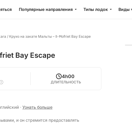
яться
Популярные направления
Типы лодок
Виды 
kara
/
Круиз на закате Мальты – Il-Ħofriet Bay Escape
friet Bay Escape
4h00
ДЛИТЕЛЬНОСТЬ
нглийский
·
Узнать больше
зывами, и он стремится предоставлять