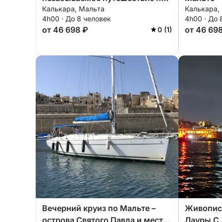
Калькара, Мальта
Калькара,
островам Святого Павла.
4h00 · До 8 человек
4h00 · До 
от 46 698 ₽
от 46 69
0 (1)
Вечерний круиз по Мальте –
Живописн
острова Святого Павла и места
Лауры С.