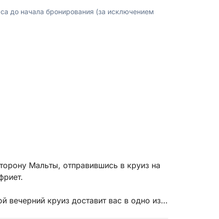
аса до начала бронирования (за исключением
торону Мальты, отправившись в круиз на
фриет.
ой вечерний круиз доставит вас в одно из
 кристально чистыми водами, живописными