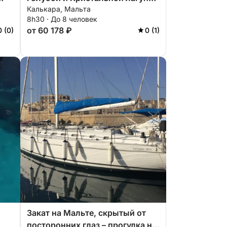
Калькара, Мальта
– целый день на Мальте.
8h30 · До 8 человек
от 60 178 ₽
0 (0)
0 (1)
Закат на Мальте, скрытый от
посторонних глаз – прогулка на