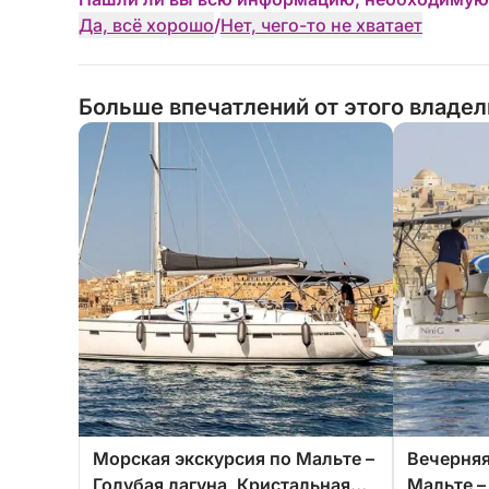
Да, всё хорошо
/
Нет, чего-то не хватает
Больше впечатлений от этого владе
Морская экскурсия по Мальте –
Вечерняя
Голубая лагуна, Кристальная
Мальте –