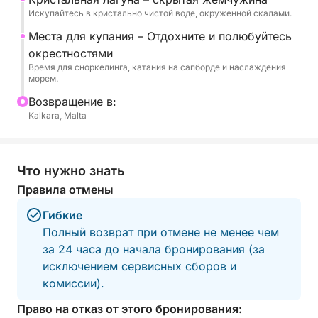
атмосферой в спокойной и живописной
Искупайтесь в кристально чистой воде, окруженной скалами.
обстановке.
Места для купания – Отдохните и полюбуйтесь
окрестностями
Отправление в 9:30 из яхтенной пристани
Время для сноркелинга, катания на сапборде и наслаждения
Калкара.
морем.
Bозвращение в:
Доступно на английском языке.
Kalkara, Malta
Идеальный выбор для тех, кто хочет за один
незабываемый день увидеть самые известные
Что нужно знать
лагуны Мальты и достопримечательности
Правила отмены
побережья.
Гибкие
Полный возврат при отмене не менее чем
за 24 часа до начала бронирования (за
исключением сервисных сборов и
комиссии).
Право на отказ от этого бронирования: