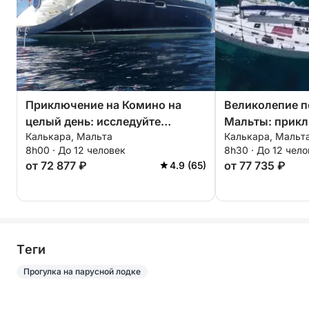
Приключение на Комино на
Великолепие 
целый день: исследуйте
Мальты: прикл
Калькара, Мальта
Калькара, Мальт
Комино и окрестности
целый день с
8h00 · До 12 человек
8h30 · До 12 чел
остановками и
от 72 877 ₽
от 77 735 ₽
4.9 (65)
Tеги
Прогулка на парусной лодке