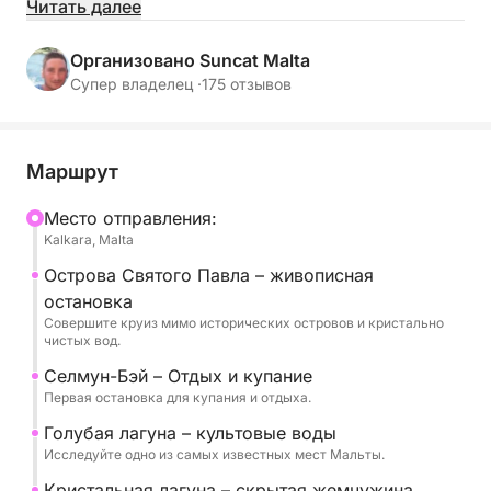
Читать далее
Во время этой 8,5-часовой экскурсии вы будете
плыть по кристально чистым водам к островам
Организовано Suncat Malta
Святого Павла, заливу Сельмун, а также к
Супер владелец ·
175 отзывов
знаменитым Голубой и Хрустальной лагунам,
известным своими потрясающими бирюзовыми
цветами и захватывающими дух пейзажами.
Маршрут
Экскурсия разработана таким образом, чтобы
Mесто отправления:
Kalkara, Malta
обеспечить идеальный баланс между отдыхом и
исследованием, с многочисленными остановками
Острова Святого Павла – живописная
для купания в самых красивых местах региона.
остановка
Вы можете наслаждаться морем в своем
Совершите круиз мимо исторических островов и кристально
чистых вод.
собственном темпе, плавая, занимаясь
сноркелингом или просто отдыхая на борту.
Селмун-Бэй – Отдых и купание
Первая остановка для купания и отдыха.
Морская прогулка добавит уникальный и
Голубая лагуна – культовые воды
аутентичный колорит, позволяя вам в полной
Исследуйте одно из самых известных мест Мальты.
мере насладиться средиземноморской
Кристальная лагуна – скрытая жемчужина