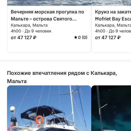
Вечерняя морская прогулка по
Круиз на закате
Мальте – острова Святого
Ħofriet Bay Esc
Калькара, Мальта
Калькара, Мальт
Павла и закат
4h00 · До 9 человек
4h00 · До 9 чело
от 47 127 ₽
от 47 127 ₽
0 (0)
Похожие впечатления рядом с Калькара,
Мальта