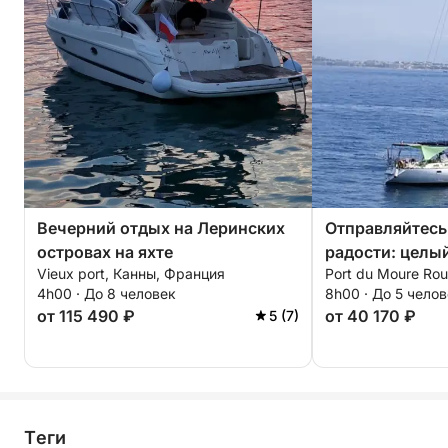
Вечерний отдых на Леринских
Отправляйтесь
островах на яхте
радости: целы
Vieux port, Канны, Франция
Port du Moure Ro
настоящего па
4h00 · До 8 человек
8h00 · До 5 чело
путешествия в 
от 115 490 ₽
от 40 170 ₽
5 (7)
парусной яхте.
Tеги