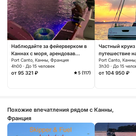
Наблюдайте за фейерверком в
Частный круиз 
Каннах с моря, арендовав
путешествие н
Port Canto, Канны, Франция
Port Canto, Канн
частную лодку.
между морем и
4h00 · До 15 человек
3h30 · До 15 чело
от 95 321 ₽
от 104 950 ₽
5 (117)
Похожие впечатления рядом с Канны,
Франция