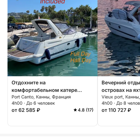
Отдохните на
Вечерний отды
комфортабельном катере
островах на ях
Port Canto, Канны, Франция
Vieux port, Канны
вокруг Леринских островов в
4h00 · До 6 человек
4h00 · До 8 чело
течение 4 часов. Специальная
от 62 585 ₽
от 110 727 ₽
4.8 (17)
скидка для пар!