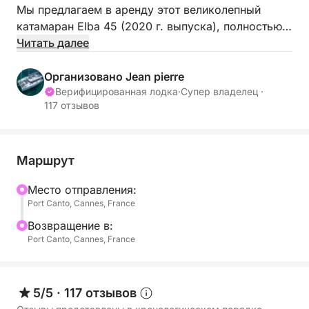
Мы предлагаем в аренду этот великолепный
катамаран Elba 45 (2020 г. выпуска), полностью
оборудованный и идеально подходящий для
Читать далее
однодневной или вечерней прогулки.
Организовано Jean pierre
Отправляйтесь на борт с профессиональным
Верифицированная лодка
·
Супер владелец ·
117 отзывов
шкипером и получите незабываемые впечатления
от морского путешествия: парусный спорт,
расслабляющие моменты, гастрономические
туры, празднование какого-либо события или
Маршрут
исследование уединенных бухт с кристально
Mесто отправления:
чистой водой.
Port Canto, Cannes, France
Катер оборудован множеством удобств, которые
Bозвращение в:
Port Canto, Cannes, France
помогут вам максимально насладиться днем: 3
доски для паддлборда, 1 двухместный каяк,
маски и трубки для подводного плавания, а
также шлюпка для удобной навигации на якоре.
5/5
·
117 отзывов