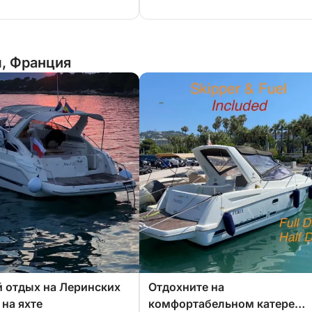
, Франция
 отдых на Леринских
Отдохните на
 на яхте
комфортабельном катере