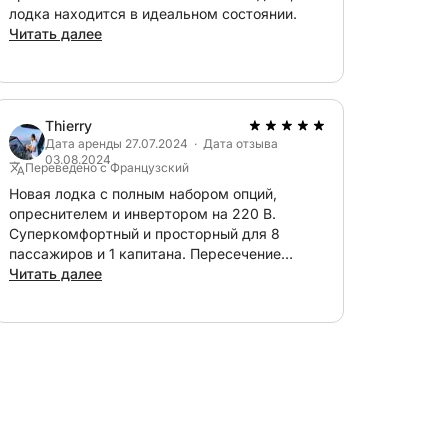
в 18:00, с незабываемыми
лодка находится в идеальном состоянии.
Читать далее
Thierry
Дата аренды 27.07.2024 · Дата отзыва
03.08.2024
Переведено с Французский
Новая лодка с полным набором опций,
опреснителем и инвертором на 220 В.
Суперкомфортный и просторный для 8
пассажиров и 1 капитана. Пересечение
Канны-Кальви за 14 часов под парусом и с
Читать далее
 идеально подходящее для пар, друзей
безупречным двигателем. Очень
асивые места Французской Ривьеры с моря.
профессиональный и дружелюбный
владелец. Очень любезен с графиком и
отвечает 24/7. Фантастический семейный
круиз на этой лодке!!! Спасибо, Оливье.
Увидимся в следующем году (или раньше).