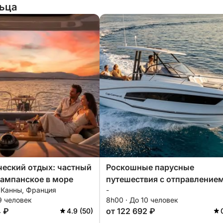
льца
еский отдых: частный
Роскошные парусные
шампанское в море
путешествия с отправлением
, Канны, Франция
-
Гольф-Жуана
9 человек
8h00 · До 10 человек
4 ₽
от 122 692 ₽
4.9 (50)