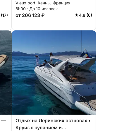
Vieux port, Канны, Франция
в
стоянки на Французской
8h00 · До 10 человек
ая
Ривьере
от 206 123 ₽
 (17)
4.8 (6)
х —
Отдых на Леринских островах •
Круиз с купанием и