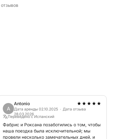
 отзывов
ы в полной мере насладиться морем:
4.2 и приятными моментами на борту.
ь, чтобы сделать этот расслабляющий
икальный подводный музей в Каннах.
 чтобы полюбоваться подводными
 Залив миллиардеров. Элегантная якорная
Antonio
A
иллами и бирюзовыми водами, идеально
Дата аренды 02.10.2025 · Дата отзыва
28.03.2026
на солнце.
Переведено с Испанский
Фабрис и Роксана позаботились о том, чтобы
наша поездка была исключительной; мы
провели несколько замечательных дней, и