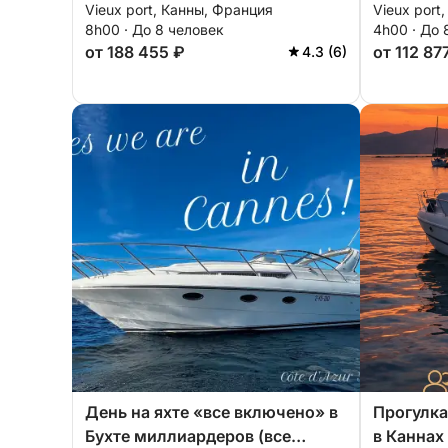
Vieux port, Канны, Франция
Vieux port
Миллиардеров и Теуль-сюр-
8h00 · До 8 человек
4h00 · До 
Мер
от 188 455 ₽
от 112 87
4.3 (6)
День на яхте «все включено» в
Прогулка
Бухте миллиардеров (все
в Каннах