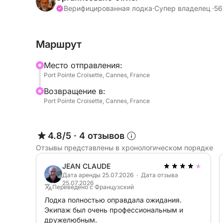
Верифицированная лодка
·
Супер владелец ·
56
Купание и отдых на островах
Встаньте на якорь в уединенных бухтах, чтоб
Маршрут
купанием, отдыхом на просторной палубе Bali 
Безалкогольные напитки включены в стоимост
Mесто отправления:
отдых еще приятнее.
Port Pointe Croisette, Cannes, France
Bозвращение в:
Посещение подводного музея
Port Pointe Croisette, Cannes, France
Продолжите знакомство с музеем, посетив ун
Ласты, маска и трубка – все, что вам нужно,
скульптурами в исключительной обстановке.
4.8/5
·
4 отзывов
Отзывы представлены в хронологическом порядке
Залив миллиардеров
В середине дня мы отправимся в легендарный
JEAN CLAUDE
стоянка, расположенная между роскошными в
Дата аренды 25.07.2026 · Дата отзыва
25.07.2026
подходит для последнего купания или отдыха 
Переведено с Французский
Лодка полностью оправдала ожидания.
Экипаж был очень профессиональным и
Возвращение в Канны – 18:00
дружелюбным.