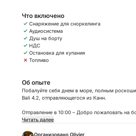
Что включено
Снаряжение для сноркелинга
Аудиосистема
Душ на борту
НДС
Остановка для купания
Топливо
Об опыте
Побалуйте себя днем в море, полным роскоши,
Bali 4.2, отправляющегося из Канн.
Отправление в 10:00 – Добро пожаловать на б
Отправляйтесь из Порт-Канто, и ваш професси
Читать далее
маршруту. Отправляйтесь в плавание к криста
природной жемчужины, расположенной напрот
Организовано Olivier