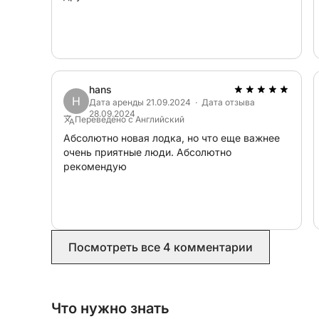
Неспешный обратный путь в Канны, прибытие 
воспоминаниями.
⸻
В пакет включено:
hans
H
• Частный катамаран Bali 4.2
Дата аренды 21.09.2024 · Дата отзыва
28.09.2024
• Профессиональный шкипер
Переведено с Английский
• Безалкогольные напитки на борту
Абсолютно новая лодка, но что еще важнее
очень приятные люди. Абсолютно
• Топливо включено
рекомендую
• Полный день (10:00 – 18:00)
Премиальное средиземноморское путешествие,
или семей, чтобы открыть для себя самые кр
Посмотреть все 4 комментарии
Что нужно знать