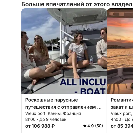
Больше впечатлений от этого владе
Роскошные парусные
Романтич
путешествия с отправлением из
закат и 
Vieux port, Канны, Франция
Vieux port
Канн
8h00 · До 9 человек
4h00 · До 
от 106 988 ₽
от 85 39
4.9 (50)