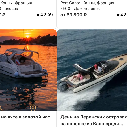
, Канны, Франция
Port Canto, Канны, Франция
вокруг Леринских островов 
8 человек
4h00 · До 6 человек
течение 4 часов. Специальн
7 ₽
от 63 800 ₽
4.3 (6)
4.8
скидка для пар!
 на яхте в золотой час
День на Леринских острова
на шлюпке из Канн среди