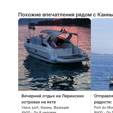
Похожие впечатления рядом с Канны
Вечерний отдых на Леринских
Отправля
островах на яхте
радости:
Vieux port, Канны, Франция
Port du Mo
настояще
4h00 · До 8 человек
8h00 · До 