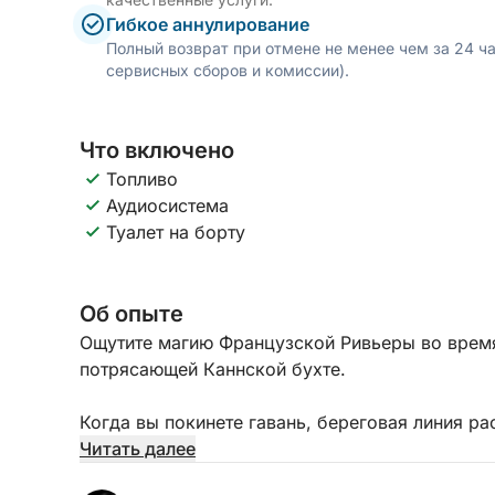
Гибкое аннулирование
Полный возврат при отмене не менее чем за 24 ч
сервисных сборов и комиссии).
Что включено
Топливо
Аудиосистема
Туалет на борту
Об опыте
Ощутите магию Французской Ривьеры во время
потрясающей Каннской бухте.
Когда вы покинете гавань, береговая линия р
золотистый свет будет отражаться в воде, а г
Читать далее
атмосферу. Атмосфера станет спокойной и уед