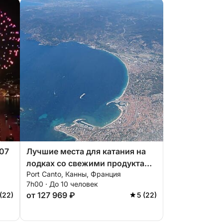
.07
Лучшие места для катания на
лодках со свежими продуктами
Port Canto, Канны, Франция
и напитками.
7h00 · До 10 человек
от 127 969 ₽
 (22)
5 (22)