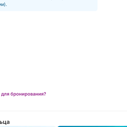
расслабление и незабываемые виды с
и).
 для бронирования?
льца