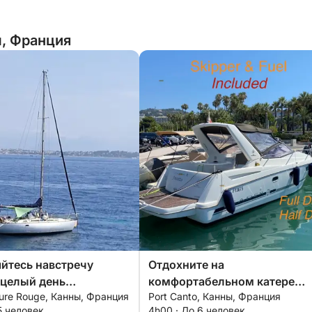
, Франция
йтесь навстречу
Отдохните на
 целый день
комфортабельном катере
ure Rouge, Канны, Франция
Port Canto, Канны, Франция
го парусного
вокруг Леринских островов 
5 человек
4h00 · До 6 человек