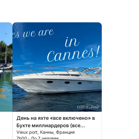
День на яхте «все включено» в
Бухте миллиардеров (все
Vieux port, Канны, Франция
в
включено)
7h00 · До 7 человек