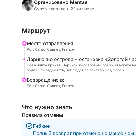
идеальные условия для отдыха и наслаждения
Организовано Mantas
Супер владелец ·
22 отзывов
Направляясь к Леринским островам, вы открое
спокойную сторону Канн, окруженных кристал
Маршрут
пейзажами. Это идеальное время, чтобы освеж
полюбоваться захватывающими видами, когда 
Mесто отправления:
розового и глубокого синего.
Port Canto, Cannes, France
Леринские острова – остановка «Золотой ча
На борту все создано для того, чтобы сделат
Совершите круиз к Леринским островам, где вы сможете на
наслаждение напитком, тишина моря или праз
водах или отдохнуть, наблюдая за закатом над морем.
заката создает неповторимую атмосферу, дел
Bозвращение в:
запоминающейся.
Port Canto, Cannes, France
Когда солнце скрывается за горизонтом, бере
Что нужно знать
открывая совершенно иную ночную перспектив
Правила отмены
очарования.
Гибкие
Идеально подходит для пар, друзей или неболь
Полный возврат при отмене не менее чем 