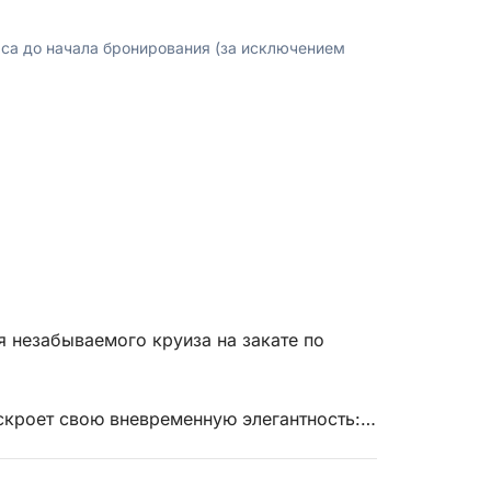
аса до начала бронирования (за исключением
 незабываемого круиза на закате по
аскроет свою вневременную элегантность:
ород постепенно перейдет в вечернюю
иненной, вдали от дневной суеты, создавая