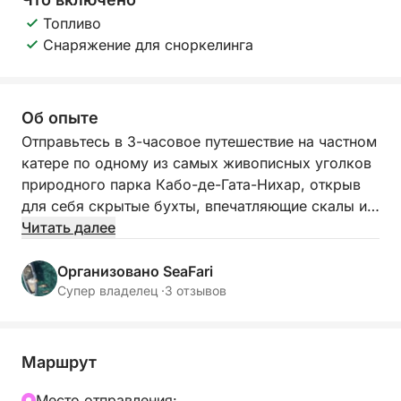
Топливо
Снаряжение для сноркелинга
Об опыте
Отправьтесь в 3-часовое путешествие на частном
катере по одному из самых живописных уголков
природного парка Кабо-де-Гата-Нихар, открыв
для себя скрытые бухты, впечатляющие скалы и
кристально чистые воды, доступные только по
Читать далее
морю.
Организовано SeaFari
Наше путешествие начнется вдоль впечатляющих
Супер владелец ·
3 отзывов
скал Фаро-де-Меса-Рольдан, где вы сможете
полюбоваться потрясающими скальными
образованиями и природными морскими
Маршрут
пещерами, высеченными временем и ветром.
Mесто отправления: