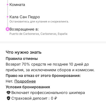
образовавшимся за многие годы, и
Комната
захватывающими подводными пейзажами. Под
.
поверхностью воды вы обнаружите богатую
Кала Сан Педро
морскую экосистему с разнообразными рыбами,
Остановитесь для купания и сноркелинга.
плавающими среди знаменитых зарослей
Bозвращение в:
морской травы Posidonia в природном парке.
Puerto de Carboneras, Carboneras, España
После того, как вы насладитесь этими
незабываемыми местами, мы вернемся в порт,
Что нужно знать
откуда открываются панорамные виды на
побережье.
Правила отмены
Возврат 70% средств не позднее 10 дней до
прибытия, за исключением сборов и комиссии.
Право на отказ от этого бронирования:
Нет.
Подробнее
Условия бронирования
Включает профессионального шкипера
Страховой депозит : 0 ₽