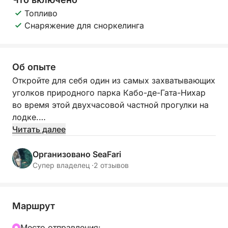
Топливо
Снаряжение для сноркелинга
Об опыте
Откройте для себя один из самых захватывающих
уголков природного парка Кабо-де-Гата-Нихар
во время этой двухчасовой частной прогулки на
лодке.
Читать далее
Мы отправимся к знаменитому пляжу Плайя-де-
лос-Муэртос, считающемуся одним из самых
Организовано SeaFari
красивых пляжей Испании. Здесь у вас будет
Супер владелец ·
2 отзывов
время искупаться в его кристально чистых
бирюзовых водах и насладиться великолепными
природными пейзажами, доступными только с
Маршрут
моря.
Mесто отправления: