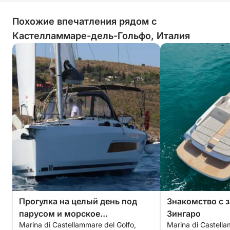
Похожие впечатления рядом с
Кастелламмаре-дель-Гольфо, Италия
Прогулка на целый день под
Знакомство с 
парусом и морское
Зингаро
Marina di Castellammare del Golfo,
Marina di Castella
путешествие в природном