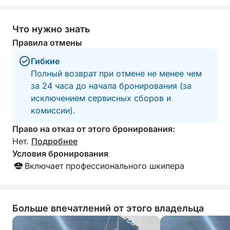
были забрать ло
на другую сторо
оказалось, что 
Что нужно знать
нас туда отправ
Правила отмены
человеком, с ко
поговорить. А с
Гибкие
детей. Вся эта п
Полный возврат при отмене не менее чем
обратно была оч
за 24 часа до начала бронирования (за
Когда мы наконе
исключением сервисных сборов и
мы пришвартова
отсеке. Там яко
комиссии).
троса, и его не 
Право на отказ от этого бронирования:
результате мы, 
смогли пришвар
Нет.
Подробнее
продолжить плав
Условия бронирования
трубкой. Когда 
Включает профессионального шкипера
мы должны были 
Мы отказались, 
наша вина. Как 
должны быть уве
Больше впечатлений от этого владельца
хорошем состоя
пользоваться як