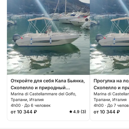
беспокоясь о то
оторваться. Сот
что нам не верн
личности, пока 
Только после тог
пригрозили вызв
вернули удостов
Всё это было оч
Откройте для себя Кала Бьянка,
Прогулка на л
Скопелло и природный
Скопелло и п
Marina di Castellammare del Golfo,
Marina di Castella
заповедник Зингаро.
заповедником 
Трапани, Италия
Трапани, Италия
4h00 · До 6 человек
4h00 · До 7 чело
от 10 344 ₽
от 10 344 ₽
4.9 (3)