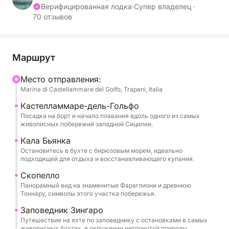
кристально чистых водах.
Верифицированная лодка
·
Супер владелец ·
70 отзывов
Путешествие начинается, проходя мимо заливов,
бухт и уникальных природных пейзажей, пока не
достигнет Кала-Бьянка, одной из самых любимых
Маршрут
бухт в этом районе, известной своим
Mесто отправления:
насыщенным цветом моря и спокойной
Marina di Castellammare del Golfo, Trapani, Italia
атмосферой. Здесь время словно замедляется,
предоставляя идеальный момент, чтобы
Кастелламмаре-дель-Гольфо
Посадка на борт и начало плавания вдоль одного из самых
насладиться красотой побережья.
живописных побережий западной Сицилии.
Кала Бьянка
Экскурсия продолжается к Скопелло,
Остановитесь в бухте с бирюзовым морем, идеально
культовому месту на западе Сицилии, известному
подходящей для отдыха и восстанавливающего купания.
своими морскими скалами и древним тунцовым
Скопелло
промыслом с видом на море. Этот участок
Панорамный вид на знаменитые Фараглиони и древнюю
побережья источает подлинное очарование,
Тоннару, символы этого участка побережья.
идеально подходящее для незабываемых
Заповедник Зингаро
фотографий и любования пейзажами.
Путешествие на яхте по заповеднику с остановками в самых
живописных бухтах, в окружении нетронутой природы.