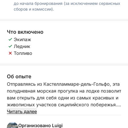
до начала бронирования (за исключением сервисных
сборов и комиссии).
Что включено
Экипаж
Ледник
Топливо
Об опыте
Отправляясь из Кастелламмаре-дель-Гольфо, эта
полудневная морская прогулка на лодке позволит
вам открыть для себя одни из самых красивых и
живописных участков сицилийского побережья.
Эта экскурсия предназначена для тех, кто хочет
Читать далее
насладиться морем в спокойной обстановке,
захватывающими видами и остановками в
Организовано Luigi