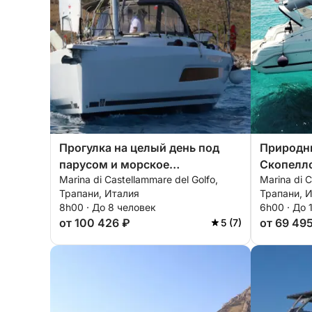
Прогулка на целый день под
Природн
парусом и морское
Скопелло
Marina di Castellammare del Golfo,
Marina di C
путешествие в природном
день
Трапани, Италия
Трапани, 
заповеднике Зингаро
8h00 · До 8 человек
6h00 · До 
от 100 426 ₽
от 69 49
5 (7)