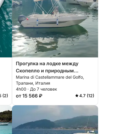
Прогулка на лодке между
Скопелло и природным
Marina di Castellammare del Golfo,
заповедником Зингаро.
Трапани, Италия
4h00 · До 7 человек
от 15 566 ₽
5 (2)
4.7 (12)