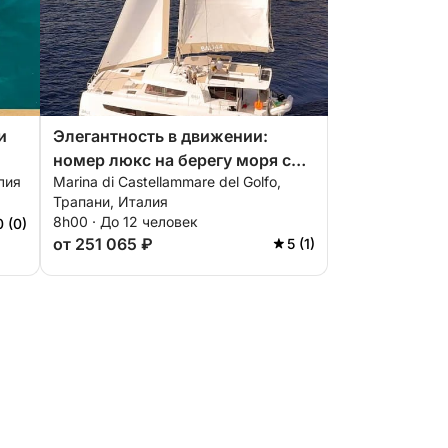
и
Элегантность в движении:
номер люкс на берегу моря с
алия
Marina di Castellammare del Golfo,
видом на «Тоннару».
Трапани, Италия
8h00 · До 12 человек
0 (0)
от 251 065 ₽
5 (1)