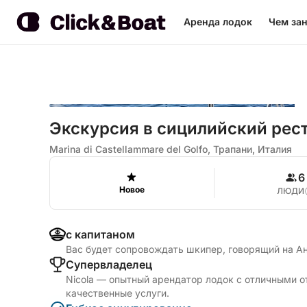
Аренда лодок
Чем зан
Экскурсия в сицилийский рес
Marina di Castellammare del Golfo, Трапани, Италия
6
Новое
ЛЮДИ
с капитаном
Вас будет сопровождать шкипер, говорящий на А
Cупервладелец
Nicola — опытный арендатор лодок с отличными о
качественные услуги.