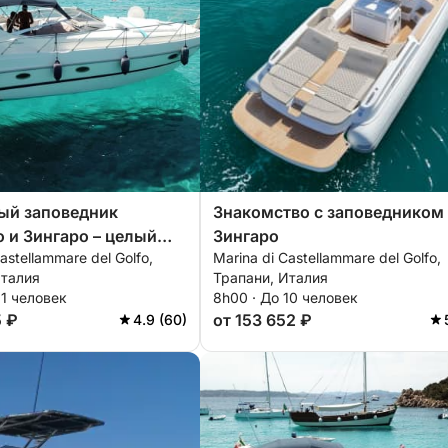
ый заповедник
Знакомство с заповедником
 и Зингаро – целый
Зингаро
astellammare del Golfo,
Marina di Castellammare del Golfo,
Италия
Трапани, Италия
11 человек
8h00 · До 10 человек
5 ₽
от 153 652 ₽
4.9 (60)