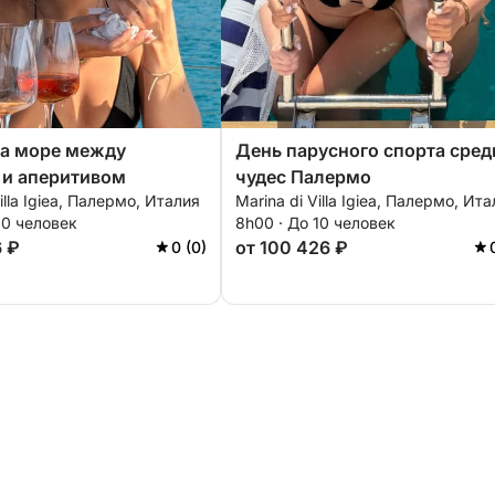
на море между
День парусного спорта сред
 и аперитивом
чудес Палермо
illa Igiea, Палермо, Италия
Marina di Villa Igiea, Палермо, Ит
10 человек
8h00 · До 10 человек
6 ₽
от 100 426 ₽
0 (0)