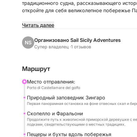
традиционного судна, рассказывающего истор
откройте для себя великолепное побережье Па
Круиз проходит вдоль северного побережья с
Читать далее
Иджиеа, изысканном символе стиля модерн П
приморской деревне; и Монделло, известном
Организовано Sail Sicily Adventures
NS
пляжем.
Супер владелец ·
1 отзывов
Во время экскурсии вы сможете расслабиться 
Маршрут
кристально чистой воде, позагорать и услышат
Mесто отправления:
На борту будет подан обед из типичных сицил
Porto di Castellamare del golfo
освежающих напитков, чтобы завершить путе
Природный заповедник Зингаро
кухни.
Первая панорамная остановка на фоне отвесных скал и бир
Идеальное развлечение для пар, семей и небо
Скопелло и Фаральони
Продолжите путь к живописной приморской деревушке с е
тех, кто хочет познакомиться с приморским П
лодками, свидетельствующими о местных традициях.
красоты.
Пещеры и бухты вдоль побережья