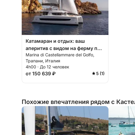
Катамаран и отдых: ваш
аперитив с видом на ферму по
Marina di Castellammare del Golfo,
разведению тунца.
Трапани, Италия
4h00 · До 12 человек
от 150 639 ₽
5 (1)
Похожие впечатления рядом с Каст