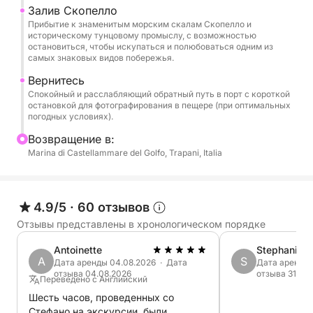
Капитан
Залив Скопелло
Прибытие к знаменитым морским скалам Скопелло и
историческому тунцовому промыслу, с возможностью
В стоимость не входит:
остановиться, чтобы искупаться и полюбоваться одним из
самых знаковых видов побережья.
- Порты захода (на выбор клиента)
Вернитесь
- Расходы на топливо (которые варьируются в
Спокойный и расслабляющий обратный путь в порт с короткой
зависимости от выбранного тура)
остановкой для фотографирования в пещере (при оптимальных
погодных условиях).
Вот полезная информация:
Bозвращение в:
Marina di Castellammare del Golfo, Trapani, Italia
Доступны 2 тура:
Голубой грот, Кала Врука и Скопелло, или более
длинный: Голубой грот, Кала Врука, Скопелло,
4.9/5
·
60 отзывов
природный заповедник Зингаро (который
Отзывы представлены в хронологическом порядке
включает 3 остановки, всего 6). Для меня это
Antoinette
Stephanie
самый красивый маршрут. Если у вас есть другие
A
S
Дата аренды 04.08.2026 · Дата
Дата аренды 
предпочтения, пожалуйста, сообщите мне.
отзыва 04.08.2026
отзыва 31.07
Переведено с Английский
Шесть часов, проведенных со
Во время экскурсии запланированы остановки
Стефано на экскурсии, были