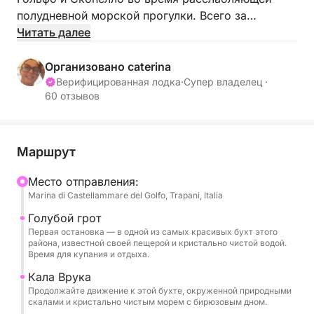
полудневной морской прогулки. Всего за
несколько часов вы сможете окунуться в
Читать далее
кристально чистую воду, полюбоваться
живописными скалами и насладиться морем в
Организовано caterina
полной тишине.
Верифицированная лодка
·
Супер владелец ·
60 отзывов
Плавание доставит вас в очаровательные места,
такие как Кала-Бьянка, считающаяся одной из
самых красивых бухт в этом районе, дикая Кала-
Маршрут
Врука и знаменитая бухта Скопелло с ее
Mесто отправления:
культовыми морскими скалами и историческим
Marina di Castellammare del Golfo, Trapani, Italia
тунцовым промыслом, расположенным прямо на
берегу моря.
Голубой грот
Первая остановка — в одной из самых красивых бухт этого
района, известной своей пещерой и кристально чистой водой.
Возможна аренда яхт на день.
Время для купания и отдыха.
Кала Врука
В стоимость входит:
Продолжайте движение к этой бухте, окруженной природными
скалами и кристально чистым морем с бирюзовым дном.