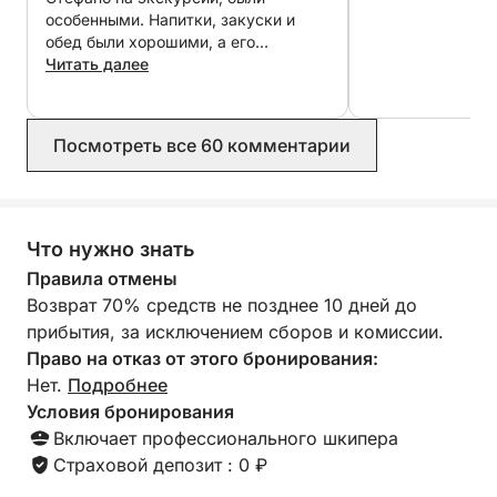
для купания, отдыха на солнце и наслаждения
особенными. Напитки, закуски и
видами. На борту будет предоставлена вода и
обед были хорошими, а его
дружелюбное поведение
Читать далее
закуска, чтобы сделать путешествие еще более
понравилось всем. Он с
приятным.
готовностью выполнял все просьбы,
Расчет стоимости топлива производится с
и мы смогли посетить и насладиться
Посмотреть все 60 комментарии
владельцем до бронирования.
самыми удивительными местами.
Все общение при бронировании
было понятным. Настоятельно
Идеальный вариант для тех, кто хочет провести
рекомендую!
день на природе, у моря и насладиться
Что нужно знать
захватывающими видами, открывая для себя
Правила отмены
одни из самых красивых бухт на сицилийском
Возврат 70% средств не позднее 10 дней до
побережье.
прибытия, за исключением сборов и комиссии.
Право на отказ от этого бронирования:
Это идеальный вариант для тех, кто хочет
Нет.
Подробнее
насладиться сицилийским морем, даже если у
Условия бронирования
них мало времени, в сочетании с природой,
Включает профессионального шкипера
отдыхом и захватывающими дух пейзажами.
Страховой депозит : 0 ₽