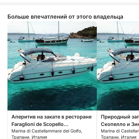
Больше впечатлений от этого владельца
Аперитив на закате в ресторане
Природный за
Faraglioni de Scopello
Скопелло и Зи
Marina di Castellammare del Golfo,
Marina di Castella
(максимум 6 человек)
день
Трапани, Италия
Трапани, Италия