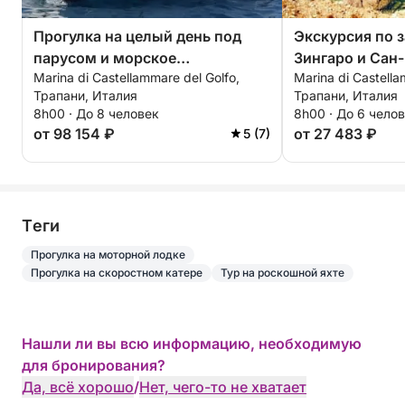
Прогулка на целый день под
Экскурсия по 
парусом и морское
Зингаро и Сан
Marina di Castellammare del Golfo,
Marina di Castella
путешествие в природном
Трапани, Италия
Трапани, Италия
заповеднике Зингаро
8h00 · До 8 человек
8h00 · До 6 чело
от 98 154 ₽
от 27 483 ₽
5 (7)
Tеги
Прогулка на моторной лодке
Прогулка на скоростном катере
Тур на роскошной яхте
Нашли ли вы всю информацию, необходимую
для бронирования?
Да, всё хорошо
/
Нет, чего-то не хватает